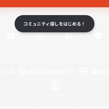
関連商品
e-STOREで購入
ゲームダウンロード
コミュニティ探しをはじめる！
Official Information
YouTube
Instagram
Twitch
LINE
著作権について
プライバシーポリシー
サポートセンター
ライセンス
ルール＆ポリシー
 Family Mark", "PlayStation", "PS5 logo", "PS5", "PS4 logo" and "PS4" are registered trademark
XBOX Sphere mark, the Series X|S logo and XBOX Series X|S are trademarks of the Microsoft gro
Nintendo Switch is a trademark of Nintendo.
ither a registered trademark or trademark of Microsoft Corporation in the United States and/or oth