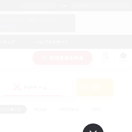
日本語
マイキャラクター情報をチェック！
ログイン
ンキング
ヘルプ＆サポート
新規募集を作成
リスト
ガイド
PvPチーム
検索
(0)
ゆっくり楽しむ
#極挑戦
#復帰者歓迎
#雑談
学生中心
#トレジャーハント
#レベリング
して頑張る
#プレイヤー主催イベント