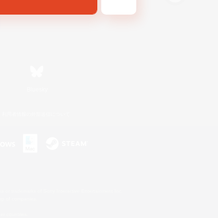
Bluesky
利用者情報の外部送信について
s or trademarks of Sony Interactive Entertainment Inc.
up of companies.
er countries.