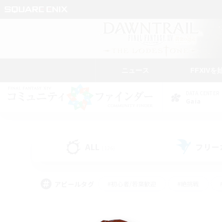
ニュース
FFXIVを
DATA CENTER
Gaia
ALL
フリー
(126)
アピールタグ
#初心者/若葉歓迎
#絶挑戦
#モブハント
#なんでも楽しむ
#ロールプ
#ミラプリ（ミラージュプリズム）