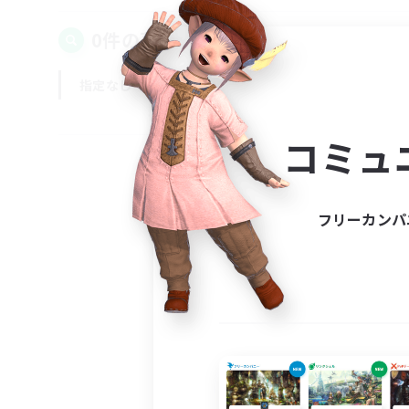
0件の募集が見つかりました！
指定なし
平日
週末
コミュ
フリーカンパ
募