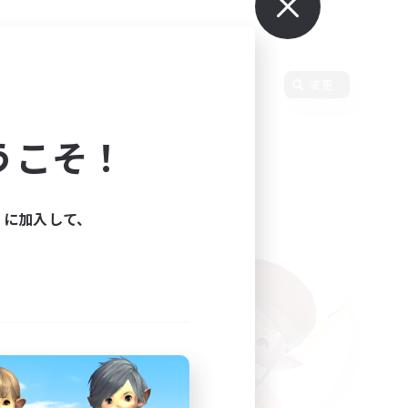
使用言語
変更
うこそ！
ィに加入して、
た。