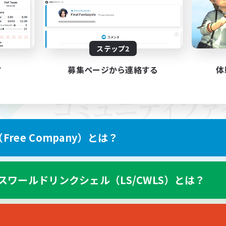
ステップ2
す
募集ページから連絡する
体
ree Company）とは？
スワールドリンクシェル（LS/CWLS）とは？
スマートフォン版へ