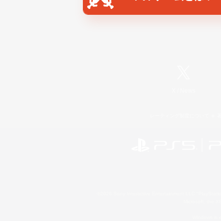
X
/
News
レーティング制度について
©2026 Sony Interactive Entertainment LLC."PlayStation
Microsoft, the 
Windows is e