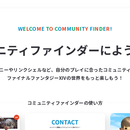
＃まったりゆっくり楽しむ
W
E
L
C
O
M
E
T
O
C
O
M
M
U
N
I
T
Y
F
I
N
D
E
R
!
ニティファインダーによ
ニーやリンクシェルなど、自分のプレイに合ったコミュニテ
ファイナルファンタジーXIVの世界をもっと楽しもう！
募集数 0件
集が見つかりませんでし
コミュニティファインダーの使い方
条件を変えて検索してみるでっす！