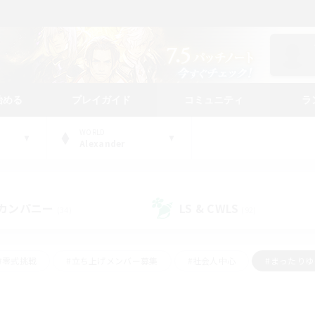
始める
プレイガイド
コミュニティ
ラ
WORLD
Alexander
カンパニー
LS & CWLS
(34)
(92)
#零式挑戦
#立ち上げメンバー募集
#社会人中心
#まったり
レイ
#クラフター中心
#体験歓迎
#ギャザラー中心
#
#スクリーンショット撮影
#ハウジング
#演奏
#クリア目指