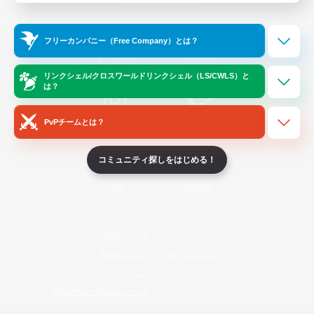
Official Information
フリーカンパニー（Free Company）とは？
/
X
News
YouTube
リンクシェル/クロスワールドリンクシェル（LS/CWLS）と
は？
PvPチームとは？
Instagram
Twitch
コミュニティ探しをはじめる！
LINE
Bluesky
レーティング制度について
プライバシーポリシー
著作権について
サポートセンター
ライセンス
ルール＆ポリシー
利用者情報の外部送信について