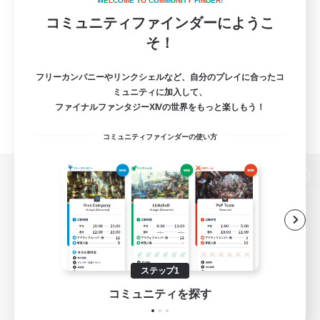
W
E
L
C
O
M
E
T
O
C
O
M
M
U
N
I
T
Y
F
I
N
D
E
R
!
コミュニティファインダーにようこ
そ！
フリーカンパニーやリンクシェルなど、自分のプレイに合ったコ
ミュニティに加入して、
ファイナルファンタジーXIVの世界をもっと楽しもう！
コミュニティファインダーの使い方
パソコン版へ
関連商品
e-STOREで購入
ステップ1
ゲームダウンロード
コミュニティを探す