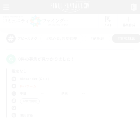
リスト
募集作成
#初心者/若葉歓迎
#絶挑戦
#零式挑戦
アピールタグ
0件の募集が見つかりました！
指定なし
Alexander (Gaia)
PvPチーム
平日
週末
＃零式挑戦
使用言語