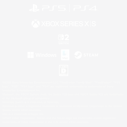
©2026 Sony Interactive Entertainment LLC."PlayStation Family Mark", "PlayStation", "PS5
logo", "PS5", "PS4 logo" and "PS4" are registered trademarks or trademarks of Sony
Interactive Entertainment Inc.
Microsoft, the XBOX Sphere mark, the Series X|S logo and XBOX Series X|S are trademarks
of the Microsoft group of companies.
Nintendo Switch is a trademark of Nintendo.
Windows is either a registered trademark or trademark of Microsoft Corporation in the United
States and/or other countries.
Mac is a trademark of Apple Inc.
©2026 Valve Corporation. Steam and the Steam logo are trademarks and/or registered
trademarks of Valve Corporation in the U.S. and/or other countries.