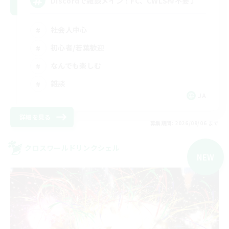
Discordで雑談メイン！FC、CWLS枠不要♪
社会人中心
初心者/若葉歓迎
なんでも楽しむ
雑談
JA
詳細を見る
募集期間: 2026/09/06 まで
クロスワールドリンクシェル
NEW