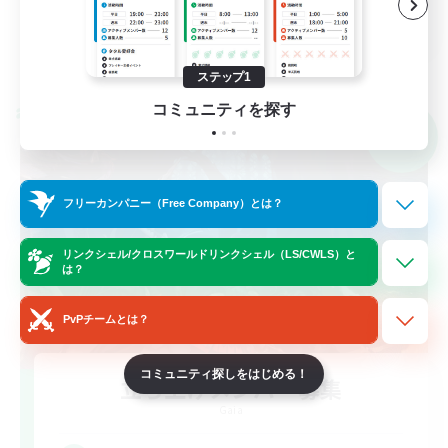
JA
詳細を見る
募集期間: 2026/09/06 まで
ステップ1
コミュニティを探す
クロスワールドリンクシェル
NEW
フリーカンパニー（Free Company）とは？
リンクシェル/クロスワールドリンクシェル（LS/CWLS）と
は？
PvPチームとは？
コミュニティ探しをはじめる！
立ち上げメンバー募集
Gaia