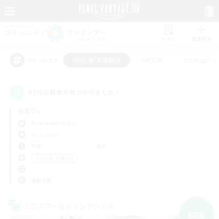
リスト
募集作成
#初心者/若葉歓迎
#絶挑戦
#立ち上げメ
アピールタグ
89件の募集が見つかりました！
指定なし
Alexander (Gaia)
LS & CWLS
平日
週末
＃初心者/若葉歓迎
使用言語
クロスワールドリンクシェル
NEW