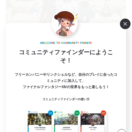
YUKAPERO!-WAKABA-
W
E
L
C
O
M
E
T
O
C
O
M
M
U
N
I
T
Y
F
I
N
D
E
R
!
追加メンバー募集
コミュニティファインダーにようこ
Gaia
そ！
10
募集人数
フリーカンパニーやリンクシェルなど、自分のプレイに合ったコ
ミュニティに加入して、
同じ目線で冒険してくれる仲間を募集中です！
ファイナルファンタジーXIVの世界をもっと楽しもう！
まったりゆっくり楽しむ
コミュニティファインダーの使い方
初心者/若葉歓迎
復帰者歓迎
体験歓迎