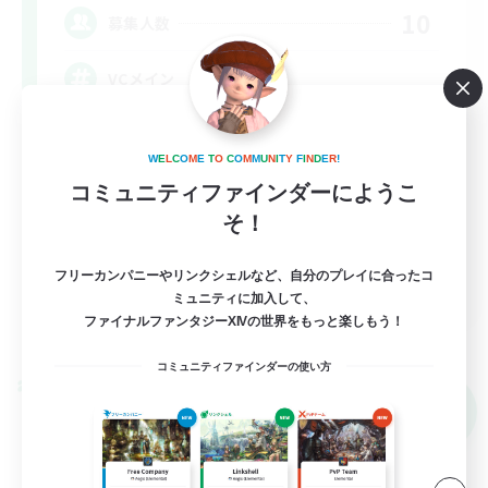
10
募集人数
VCメイン
まったりゆっくり楽しむ
W
E
L
C
O
M
E
T
O
C
O
M
M
U
N
I
T
Y
F
I
N
D
E
R
!
なんでも楽しむ
コミュニティファインダーにようこ
雑談
そ！
体験歓迎
フリーカンパニーやリンクシェルなど、自分のプレイに合ったコ
JA
ミュニティに加入して、
ファイナルファンタジーXIVの世界をもっと楽しもう！
詳細を見る
募集期間: 2026/09/07 まで
コミュニティファインダーの使い方
クロスワールドリンクシェル
NEW