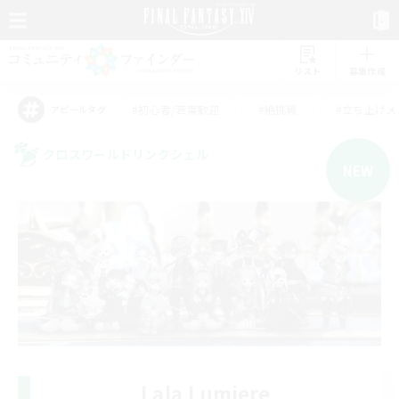
リスト
募集作成
#初心者/若葉歓迎
#絶挑戦
#立ち上げメ
アピールタグ
クロスワールドリンクシェル
NEW
Lala Lumiere