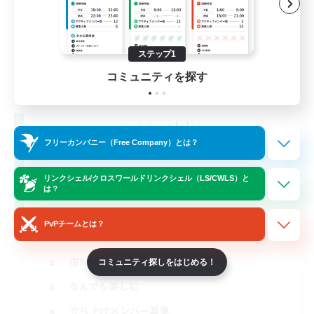
ステップ1
コミュニティを探す
moonekko
追加メンバー募集
フリーカンパニー（Free Company）とは？
Gaia
リンクシェル/クロスワールドリンクシェル（LS/CWLS）と
3
募集人数
は？
VCなしメスッテ＆メスラの溜まり場!!
PvPチームとは？
復帰者歓迎
コミュニティ探しをはじめる！
なんでも楽しむ
立ち上げメンバー募集