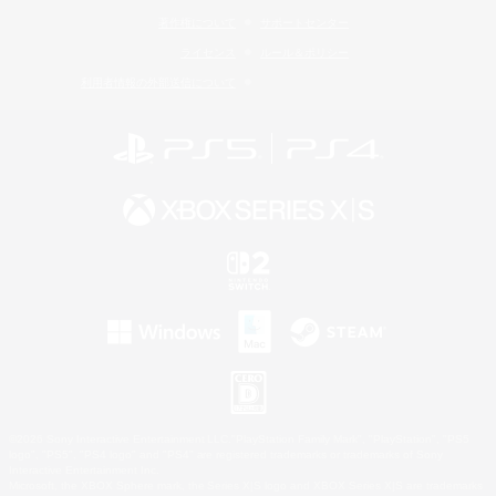
著作権について
サポートセンター
ライセンス
ルール＆ポリシー
利用者情報の外部送信について
©2026 Sony Interactive Entertainment LLC."PlayStation Family Mark", "PlayStation", "PS5
logo", "PS5", "PS4 logo" and "PS4" are registered trademarks or trademarks of Sony
Interactive Entertainment Inc.
Microsoft, the XBOX Sphere mark, the Series X|S logo and XBOX Series X|S are trademarks