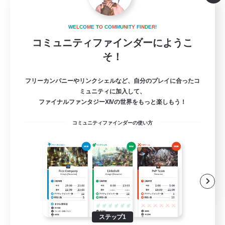
organic cafe Freresh
W
E
L
C
O
M
E
T
O
C
O
M
M
U
N
I
T
Y
F
I
N
D
E
R
!
追加メンバー募集
Gaia
コミュニティファインダーにようこ
そ！
2
募集人数
フリーカンパニーやリンクシェルなど、自分のプレイに合ったコ
ユーザーイベント立ち上げメンバー募集
ミュニティに加入して、
ファイナルファンタジーXIVの世界をもっと楽しもう！
立ち上げメンバー募集
コミュニティファインダーの使い方
なんでも楽しむ
プレイヤー主催イベント
ハウジング
JA
詳細を見る
募集期間: 2026/09/06 まで
ステップ1