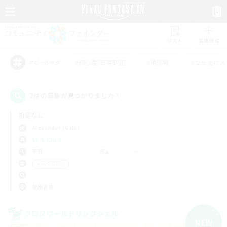
リスト
募集作成
#初心者/若葉歓迎
#絶挑戦
#立ち上げメ
アピールタグ
2件の募集が見つかりました！
指定なし
Alexander (Gaia)
LS & CWLS
平日
週末
＃ハウジング
使用言語
クロスワールドリンクシェル
NEW