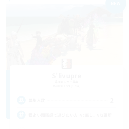
NEW
S'livupre
追加メンバー募集
Alexander [Gaia]
2
募集人数
程よい距離感で遊びたい方･vc無し。8/2更新