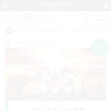
リスト
募集作成
#初心者/若葉歓迎
#絶挑戦
#立ち上げメ
アピールタグ
クロスワールドリンクシェル
NEW
立ち上げメンバー募集