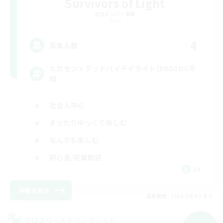
Survivors of Light
追加メンバー募集
Gaia
4
募集人数
ヒカセンｘデッドバイデイライト(DBD) DC不
問
社会人中心
まったりゆっくり楽しむ
なんでも楽しむ
初心者/若葉歓迎
JA
詳細を見る
募集期間: 2026/09/07 まで
クロスワールドリンクシェル