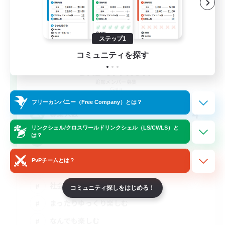
ステップ1
コミュニティを探す
DAB of FRUIT
追加メンバー募集
Gaia
フリーカンパニー（Free Company）とは？
4
募集人数
リンクシェル/クロスワールドリンクシェル（LS/CWLS）と
は？
VCメイン（ディスコード必須）
PvPチームとは？
雑談
社会人中心
コミュニティ探しをはじめる！
まったりゆっくり楽しむ
なんでも楽しむ