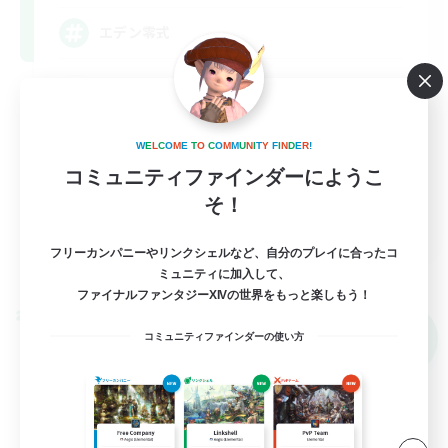
エデン零式
立ち上げメンバー募集
零式挑戦
W
E
L
C
O
M
E
T
O
C
O
M
M
U
N
I
T
Y
F
I
N
D
E
R
!
クリア目指して頑張る
コミュニティファインダーにようこ
初心者/若葉歓迎
そ！
JA
フリーカンパニーやリンクシェルなど、自分のプレイに合ったコ
詳細を見る
募集期間: 2026/09/07 まで
ミュニティに加入して、
ファイナルファンタジーXIVの世界をもっと楽しもう！
クロスワールドリンクシェル
NEW
コミュニティファインダーの使い方