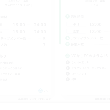
追加メンバー募集
追加メンバー募集
Alexander [Gaia]
Gaia
活動時間
動時間
18:00
18:00
24:00
平日
日
18:00
18:00
24:00
週末
末
5
アクティブメンバー数
クティブメンバー数
3
募集人数
集人数
VCなしFCのようなLS
cあり
なんでも楽しむ
者/若葉歓迎
ミラプリ（ミラージュプリズム）
たりゆっくり楽しむ
ロールプレイ
上げメンバー募集
雑談
者歓迎
JA
募集期間: 2026/09/05 まで
募集期間: 20