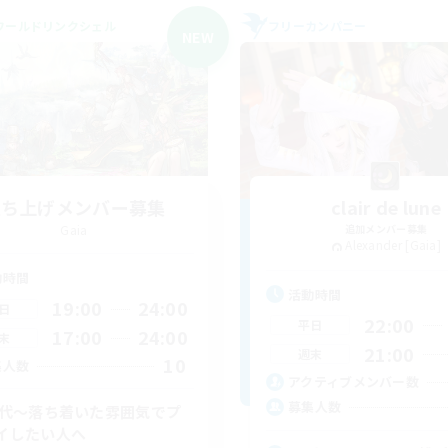
ワールドリンクシェル
フリーカンパニー
NEW
立ち上げメンバー募集
clair de lune
Gaia
追加メンバー募集
Alexander [Gaia]
動時間
活動時間
19:00
24:00
日
22:00
平日
17:00
24:00
末
21:00
週末
10
集人数
アクティブメンバー数
募集人数
0代～落ち着いた雰囲気でプ
イしたい人へ