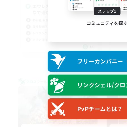
エウレカ・ボズヤ・アイルみん
程
ステップ1
なで遊びましょー！
無
初心者/若葉歓迎
まっ
コミュニティを探
復帰者歓迎
体験
レベリング
社会
クリア目指して頑張る
初心
JA
募集期間: 2026/09/05 まで
フリーカンパニー（F
クロスワールドリンクシェル
クロス
リンクシェル/クロ
NEW
PvPチームとは？