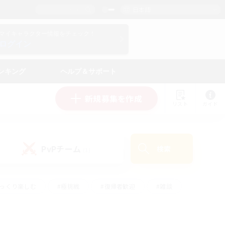
日本語
マイキャラクター情報をチェック！
ログイン
ンキング
ヘルプ＆サポート
新規募集を作成
リスト
ガイド
PvPチーム
検索
(1)
ゆっくり楽しむ
#極挑戦
#復帰者歓迎
#雑談
ルプレイ
#トレジャーハント
#レベリング
して頑張る
#プレイヤー主催イベント