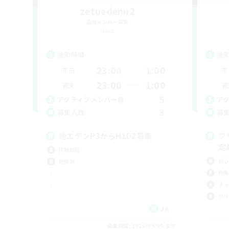
zetuedenn2
追加メンバー募集
Gaia
活動時間
活
23:00
1:00
平日
平
23:00
1:00
週末
週
5
アクティブメンバー数
ア
3
募集人数
募
絶エデンP3からH1D2募集
フ
定
体験歓迎
初心
絶挑戦
極挑
まっ
クリ
JA
募集期間: 2026/09/05 まで