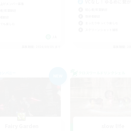
VCなし！ゆるめに繋
上げメンバー募集
初心者/若葉歓迎
者/若葉歓迎
復帰者歓迎
者歓迎
まったりゆっくり楽しむ
でも楽しむ
スクリーンショット撮影
JA
募集期間: 2026/09/05 まで
募集期間: 20
カンパニー
クロスワールドリンクシェル
NEW
Fairy Garden
slow l!fe