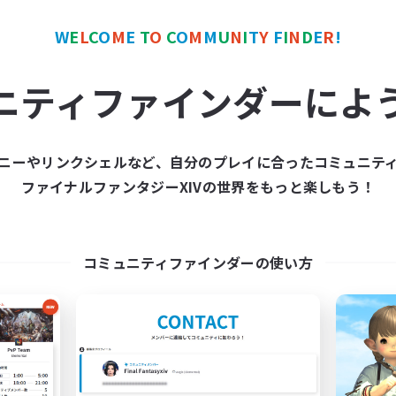
W
E
L
C
O
M
E
T
O
C
O
M
M
U
N
I
T
Y
F
I
N
D
E
R
!
カンパニー
クロスワールドリンクシェル
NEW
ニティファインダーによ
ニーやリンクシェルなど、自分のプレイに合ったコミュニテ
ファイナルファンタジーXIVの世界をもっと楽しもう！
S'livupre
立ち上げメンバー
追加メンバー募集
Gaia
Alexander [Gaia]
コミュニティファインダーの使い方
活動時間
動時間
--:--
平日
10:00
1:00
日
21:00
週末
8:00
2:00
末
募集人数
14
クティブメンバー数
2
集人数
イベント中心