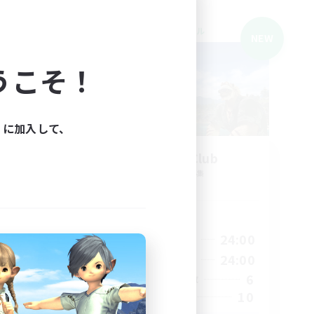
クロスワールドリンクシェル
NEW
NEW
うこそ！
ィに加入して、
募集
GawGawClub
追加メンバー募集
Gaia
活動時間
--:--
21:00
24:00
平日
23:00
21:00
24:00
週末
3
6
アクティブメンバー数
10
募集人数