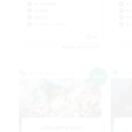
初心者/若葉歓迎
立ち
復帰者歓迎
初心
社会人中心
復帰
まったりゆっくり楽しむ
なん
JA
募集期間: 2026/09/05 まで
クロスワールドリンクシェル
フリー
NEW
yuka-pero-pero