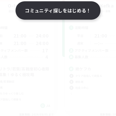
O-Mu-Tsu
ZetsuKefka
コミュニティ探しをはじめる！
追加メンバー募集
追加メンバー募集
Gaia
Gaia
動時間
活動時間
21:00
24:00
21:00
日
平日
21:00
24:00
--:--
末
週末
17
クティブメンバー数
アクティブメンバー数
4
集人数
募集人数
リトラ/若葉/高難度初心者限
絶ケフカ
募集！ゆるく極攻略
クリア目指して頑張る
者/若葉歓迎
絶挑戦
戦
社会人中心
たりゆっくり楽しむ
ア目指して頑張る
JA
募集期間: 2026/09/05 まで
募集期間: 20