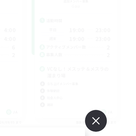
追加メンバー募集
Gaia
活動時間
4:00
19:00
23:00
平日
4:00
19:00
23:00
週末
6
2
アクティブメンバー数
2
2
募集人数
VCなし！メスッテ＆メスラの
溜まり場
立ち上げメンバー募集
体験歓迎
社会人中心
雑談
JA
JA
26/09/05 まで
募集期間: 2026/09/05 まで