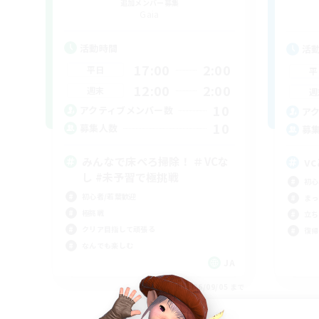
追加メンバー募集
Gaia
活動時間
活
17:00
2:00
平日
平
12:00
2:00
週末
週
10
アクティブメンバー数
ア
10
募集人数
募
みんなで床ぺろ掃除！ ＃VCな
v
し #未予習で極挑戦
初心
初心者/若葉歓迎
まっ
極挑戦
立ち
クリア目指して頑張る
復帰
なんでも楽しむ
JA
募集期間: 2026/09/05 まで