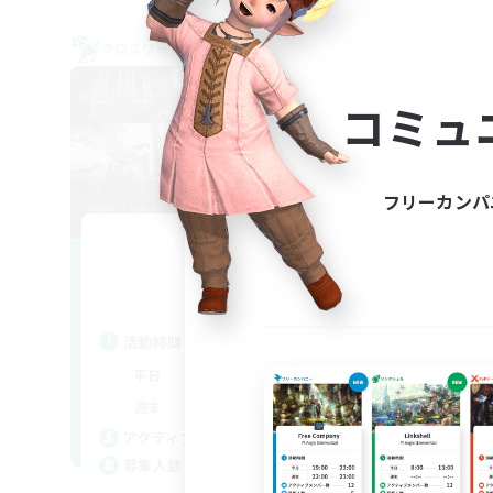
クロスワールドリンクシェル
フリー
NEW
コミュ
フリーカンパ
Delight
追加メンバー募集
Gaia
活動時間
活
19:00
24:00
平日
平
20:00
24:00
週末
週
26
アクティブメンバー数
ア
99
募集人数
募