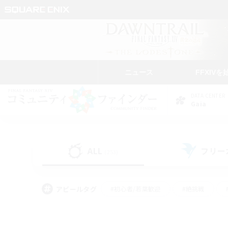
ニュース
FFXIVを
DATA CENTER
Gaia
ALL
フリー
(253)
アピールタグ
#初心者/若葉歓迎
#絶挑戦
#モブハント
#学生中心
#なんでも楽しむ
#スクリーンショット撮影
#ハウジ