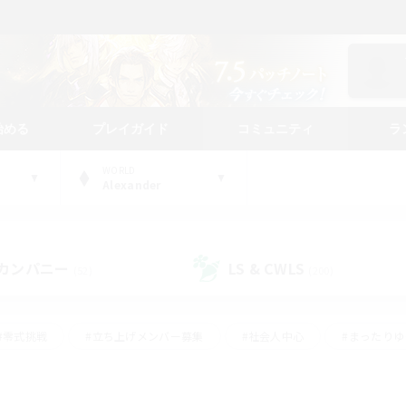
始める
プレイガイド
コミュニティ
ラ
WORLD
Alexander
カンパニー
LS & CWLS
(52)
(200)
#零式挑戦
#立ち上げメンバー募集
#社会人中心
#まったり
#体験歓迎
#クラフター中心
#ギャザラー中心
#ロー
ング
#演奏
#ミラプリ（ミラージュプリズム）
#クリア目指