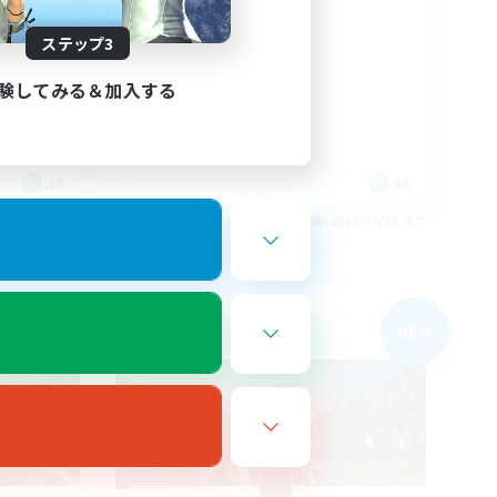
ロスガル
ステップ3
初心者/若葉歓迎
立ち上げメンバー募集
験してみる＆加入する
スクリーンショット撮影
まったりゆっくり楽しむ
JA
JA
26/09/05 まで
募集期間: 2026/09/05 まで
フリーカンパニー
NEW
NEW