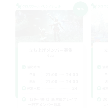
クロスワールドリンクシェル
クロス
NEW
立ち上げメンバー募集
Gaia
活動時間
活
21:00
24:00
平日
平
21:00
24:00
週末
週
24
募集人数
募
【30〜40代】新生編プレイヤ
3
ー限定メンバー募集
レ