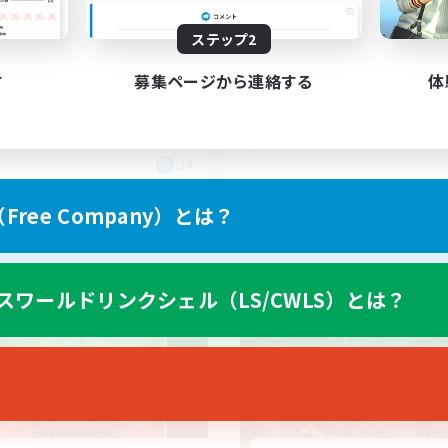
立ち上げメンバー募集
よい距離感で遊びたい方･vc
初心者/若葉歓迎
ステップ2
し。8/2更新
体験歓迎
たりゆっくり楽しむ
す
募集ページから連絡する
体
プレイヤー主催イベント
歓迎
人中心
者/若葉歓迎
JA
募集期間: 2026/09/05 まで
募集期間: 20
ree Company）とは？
ワールドリンクシェル
クロスワールドリンクシェル
スワールドリンクシェル（LS/CWLS）とは？
NEW