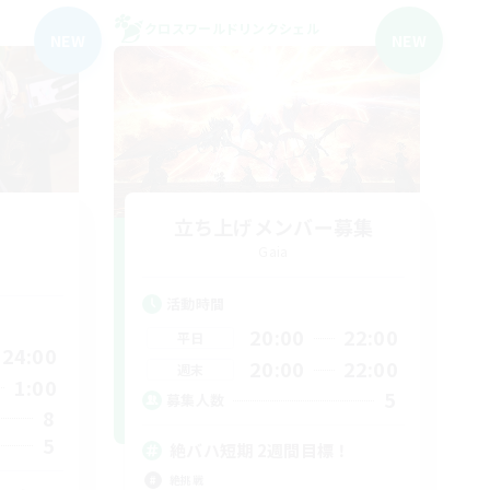
クロスワールドリンクシェル
NEW
NEW
立ち上げメンバー募集
Gaia
活動時間
20:00
22:00
平日
24:00
20:00
22:00
週末
1:00
5
募集人数
8
5
絶バハ短期 2週間目標！
絶挑戦