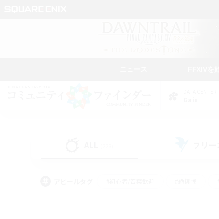
ニュース
FFXIVを
DATA CENTER
Gaia
ALL
フリー
(228)
アピールタグ
#初心者/若葉歓迎
#絶挑戦
#モブハント
#学生中心
#なんでも楽しむ
#スクリーンショット撮影
#ハウジ