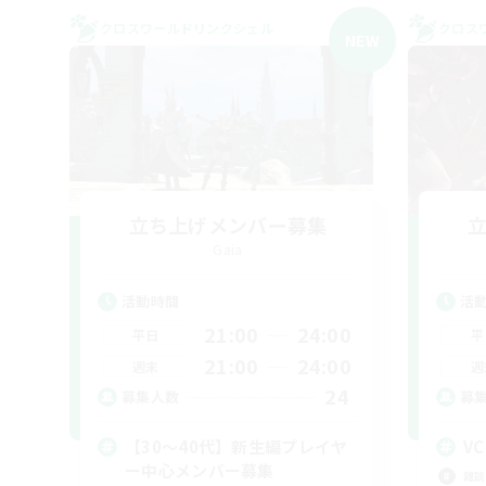
クロスワールドリンクシェル
クロス
NEW
立ち上げメンバー募集
Gaia
活動時間
活
21:00
24:00
平日
平
21:00
24:00
週末
週
24
募集人数
募
【30〜40代】新生編プレイヤ
VC
ー中心メンバー募集
雑談