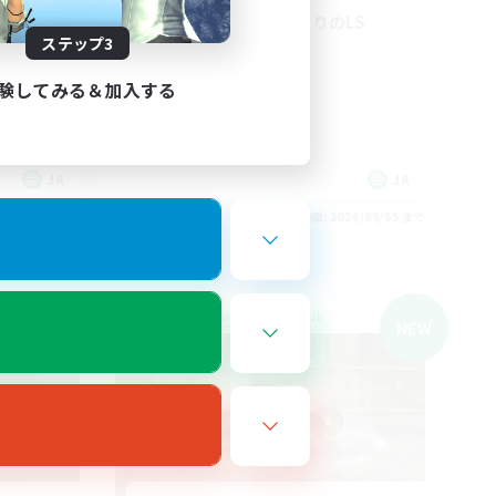
ョイ勢向
ライト勢向けVC有りのLS
ステップ3
社会人中心
雑談
験してみる＆加入する
なんでも楽しむ
極挑戦
JA
JA
26/09/05 まで
募集期間: 2026/09/05 まで
クロスワールドリンクシェル
NEW
NEW