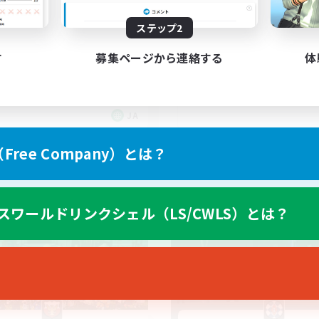
のお父さん
アクティブな方エンジ
ステップ2
け！(幽霊部員お断り)
者歓迎
まったりゆっくり楽しむ
者/若葉歓迎
す
募集ページから連絡する
体
なんでも楽しむ
スクリーンショット撮影
歓迎
雑談
JA
募集期間: 2026/09/05 まで
募集期間: 20
ree Company）とは？
カンパニー
フリーカンパニー
スワールドリンクシェル（LS/CWLS）とは？
NEW