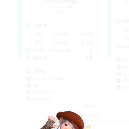
CreativemagiC
追加メンバー募集
Gaia
活
活動時間
平
20:00
24:00
平日
週
20:00
1:00
週末
募
3
アクティブメンバー数
10
募集人数
#V
立ち
対話店
初心
立ち上げメンバー募集
雑談
雑談
なん
なんでも楽しむ
ロールプレイ
JA
募集期間: 2026/09/05 まで