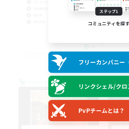
立ち上げメンバー募集
光
復帰者歓迎
ステップ1
復帰
絶挑戦
初心
零式挑戦
コミュニティを探
雑談
体験
JA
募集期間: 2026/09/05 まで
フリーカンパニー（F
クロスワールドリンクシェル
フリー
リンクシェル/クロ
NEW
PvPチームとは？