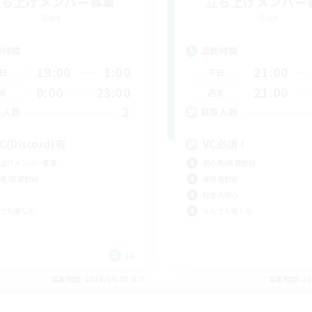
立ち上げメンバー募集
立ち上げメンバー
Gaia
Gaia
動時間
活動時間
19:00
1:00
21:00
日
平日
0:00
23:00
21:00
末
週末
2
集人数
募集人数
C(Discord)有
VC必須！
上げメンバー募集
初心者/若葉歓迎
者/若葉歓迎
復帰者歓迎
社会人中心
でも楽しむ
なんでも楽しむ
JA
募集期間: 2026/09/05 まで
募集期間: 20