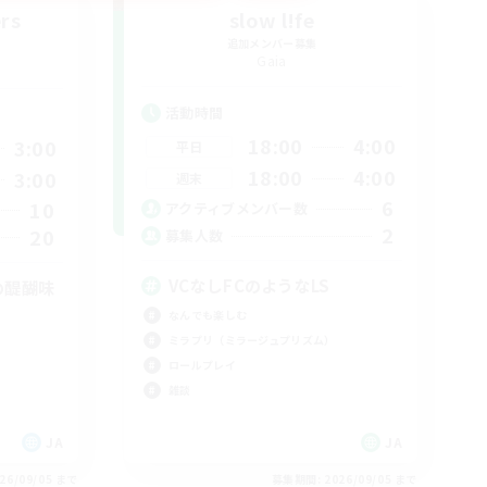
rs
slow l!fe
追加メンバー募集
Gaia
活動時間
18:00
4:00
3:00
平日
18:00
4:00
3:00
週末
6
10
アクティブメンバー数
2
20
募集人数
VCなしFCのようなLS
の醍醐味
なんでも楽しむ
ミラプリ（ミラージュプリズム）
ロールプレイ
雑談
JA
JA
26/09/05 まで
募集期間: 2026/09/05 まで