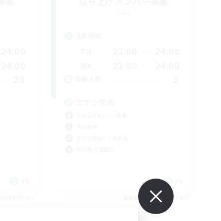
募集
立ち上げメンバー募集
Gaia
活動時間
24:00
22:00
24:00
平日
24:00
22:00
24:00
週末
20
3
募集人数
エデン零式
立ち上げメンバー募集
零式挑戦
クリア目指して頑張る
初心者/若葉歓迎
JA
JA
26/09/05 まで
募集期間: 2026/09/05 まで