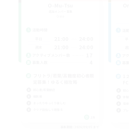
O-Mu-Tsu
Or
追加メンバー募集
Gaia
活動時間
活
21:00
24:00
平日
平
21:00
24:00
週末
週
17
アクティブメンバー数
ア
4
募集人数
募
フリトラ/若葉/高難度初心者限
1
定募集！ゆるく極攻略
F
初心者/若葉歓迎
初心
極挑戦
体験
まったりゆっくり楽しむ
復帰
クリア目指して頑張る
プレ
JA
募集期間: 2026/09/05 まで