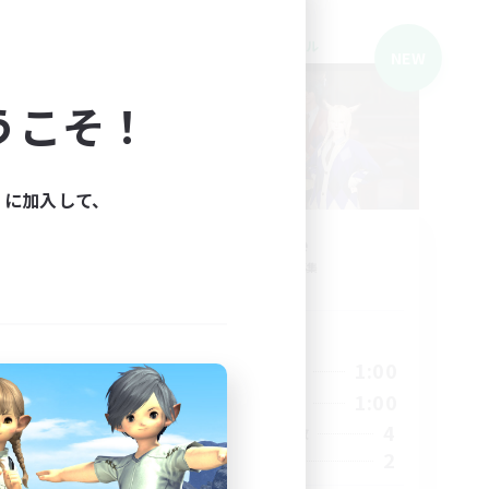
クロスワールドリンクシェル
NEW
NEW
うこそ！
ィに加入して、
1 -
87Cafe
追加メンバー募集
Gaia
活動時間
23:00
21:00
1:00
平日
23:00
20:00
1:00
週末
4
4
アクティブメンバー数
--
2
募集人数