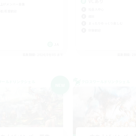
VCあり
上げメンバー募集
社会人中心
者/若葉歓迎
雑談
まったりゆっくり楽しむ
体験歓迎
JA
募集期間: 2026/09/05 まで
募集期間: 20
ワールドリンクシェル
クロスワールドリンクシェル
NEW