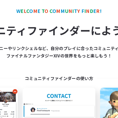
W
E
L
C
O
M
E
T
O
C
O
M
M
U
N
I
T
Y
F
I
N
D
E
R
!
ワールドリンクシェル
クロスワールドリンクシェル
NEW
ニティファインダーによ
ニーやリンクシェルなど、自分のプレイに合ったコミュニテ
ファイナルファンタジーXIVの世界をもっと楽しもう！
Hang Loose
KUMATAN - gaia
追加メンバー募集
追加メンバー募集
Gaia
Gaia
コミュニティファインダーの使い方
動時間
活動時間
9:00
24:00
0:00
日
平日
9:00
24:00
0:00
末
週末
20
クティブメンバー数
アクティブメンバー数
44
集人数
募集人数