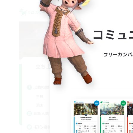
クロスワールドリンクシェル
クロス
コミュ
フリーカンパ
立ち上げメンバー募集
Gaia
活動時間
活
23:00
1:00
平日
平
23:00
1:00
週末
週
50
募集人数
ア
募
初心者絶挑戦リンクシェル