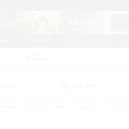
始める
プレイガイド
コミュニティ
ラ
WORLD
Bahamut
カンパニー
LS & CWLS
(30)
(197)
#零式挑戦
#立ち上げメンバー募集
#社会人中心
#まったり
#体験歓迎
#クラフター中心
#ギャザラー中心
#ロー
ング
#演奏
#ミラプリ（ミラージュプリズム）
#クリア目指