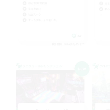
初心者/若葉歓迎
立ち
復帰者歓迎
初心
社会人中心
まったりゆっくり楽しむ
JA
募集期間: 2026/09/05 まで
クロスワールドリンクシェル
クロス
NEW