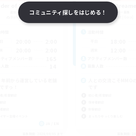
der of the Phoenix
Radical Dreame
コミュニティ探しをはじめる！
追加メンバー募集
追加メンバー募集
Bahamut [Gaia]
Bahamut [Gaia]
動時間
活動時間
20:00
2:00
18:00
日
平日
20:00
2:00
12:00
末
週末
165
クティブメンバー数
アクティブメンバー数
14
集人数
募集人数
２年前から運営している老舗
人との交流こそMMO
Cですっ！
です
者/若葉歓迎
初心者/若葉歓迎
歓迎
復帰者歓迎
者歓迎
体験歓迎
イヤー主催イベント
まったりゆっくり楽しむ
JA / EN
募集期間: 2026/09/05 まで
募集期間: 20