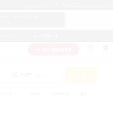
日本語
マイキャラクター情報をチェック！
ログイン
ンキング
ヘルプ＆サポート
新規募集を作成
リスト
ガイド
PvPチーム
検索
(1)
ゆっくり楽しむ
#極挑戦
#復帰者歓迎
#雑談
ルプレイ
#トレジャーハント
#レベリング
して頑張る
#プレイヤー主催イベント