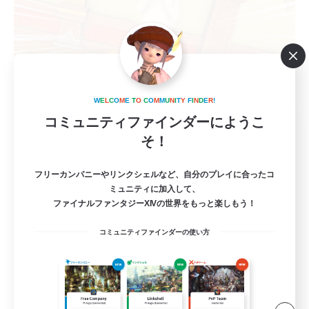
W
E
L
C
O
M
E
T
O
C
O
M
M
U
N
I
T
Y
F
I
N
D
E
R
!
コミュニティファインダーにようこ
AsakatuTonka2
そ！
追加メンバー募集
Gaia
フリーカンパニーやリンクシェルなど、自分のプレイに合ったコ
10
募集人数
ミュニティに加入して、
ファイナルファンタジーXIVの世界をもっと楽しもう！
週末朝活メイン雑談VC！DC不問！
コミュニティファインダーの使い方
社会人中心
極挑戦