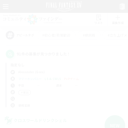
リスト
募集作成
#初心者/若葉歓迎
#絶挑戦
#立ち上げメ
アピールタグ
91件の募集が見つかりました！
指定なし
Alexander (Gaia)
フリーカンパニー
LS & CWLS
PvPチーム
平日
週末
＃雑談
使用言語
クロスワールドリンクシェル
NEW