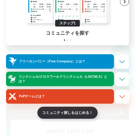
トレジャーハント
雑談
JA
ステップ1
詳細を見る
コミュニティを探す
募集期間: 2026/09/07 まで
クロスワールドリンクシェル
NEW
フリーカンパニー（Free Company）とは？
リンクシェル/クロスワールドリンクシェル（LS/CWLS）と
は？
PvPチームとは？
コミュニティ探しをはじめる！
moon and sun