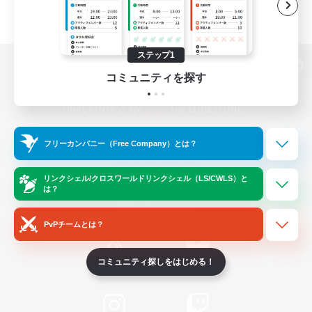
ステップ1
パソコン版へ
コミュニティを探す
関連商品
e-STOREで購入
フリーカンパニー（Free Company）とは？
ゲームダウンロード
リンクシェル/クロスワールドリンクシェル（LS/CWLS）と
は？
Official Information
PvPチームとは？
コミュニティ探しをはじめる！
/
X
News
YouTube