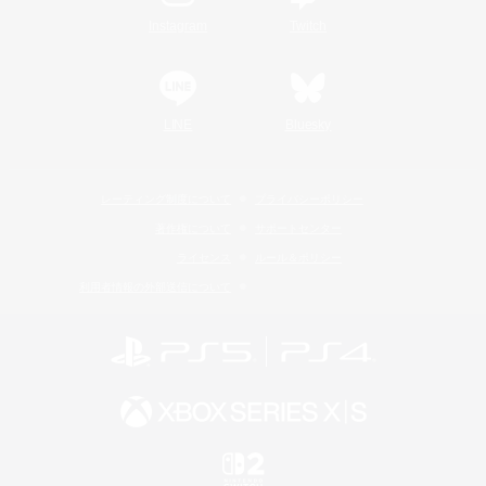
Instagram
Twitch
LINE
Bluesky
レーティング制度について
プライバシーポリシー
著作権について
サポートセンター
ライセンス
ルール＆ポリシー
利用者情報の外部送信について