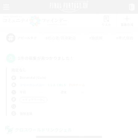
リスト
募集作成
#初心者/若葉歓迎
#絶挑戦
#零式挑戦
アピールタグ
1件の募集が見つかりました！
指定なし
Durandal (Gaia)
フリーカンパニー
LS & CWLS
PvPチーム
平日
週末
＃ギャザラー中心
使用言語
クロスワールドリンクシェル