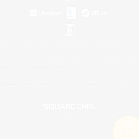
©2026 Sony Interactive Entertainment LLC."PlayStation Family Mark", "PlayStation", "PS5
logo", "PS5", "PS4 logo" and "PS4" are registered trademarks or trademarks of Sony
Interactive Entertainment Inc.
Microsoft, the XBOX Sphere mark, the Series X|S logo and XBOX Series X|S are trademarks
of the Microsoft group of companies.
Nintendo Switch is a trademark of Nintendo.
Windows is either a registered trademark or trademark of Microsoft Corporation in the United
States and/or other countries.
Mac is a trademark of Apple Inc.
©2026 Valve Corporation. Steam and the Steam logo are trademarks and/or registered
trademarks of Valve Corporation in the U.S. and/or other countries.
© SQUARE ENIX
LOGO ILLUSTRATION:© YOSHITAKA AMANO
検索する
1件