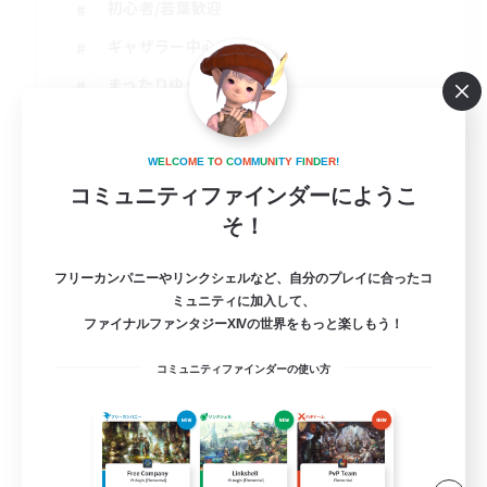
初心者/若葉歓迎
ギャザラー中心
まったりゆっくり楽しむ
JA
詳細を見る
W
E
L
C
O
M
E
T
O
C
O
M
M
U
N
I
T
Y
F
I
N
D
E
R
!
募集期間: 2026/08/10 まで
コミュニティファインダーにようこ
そ！
フリーカンパニーやリンクシェルなど、自分のプレイに合ったコ
ミュニティに加入して、
ファイナルファンタジーXIVの世界をもっと楽しもう！
コミュニティファインダーの使い方