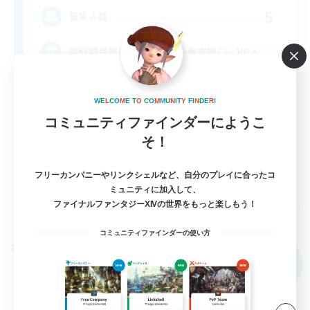
5
募集人数
非戦闘民駆け込み寺、初心者支援◎、VC×
初心者/若葉歓迎
W
E
L
C
O
M
E
T
O
C
O
M
M
U
N
I
T
Y
F
I
N
D
E
R
!
復帰者歓迎
コミュニティファインダーにようこ
ミラプリ（ミラージュプリズム）
そ！
まったりゆっくり楽しむ
フリーカンパニーやリンクシェルなど、自分のプレイに合ったコ
JA
ミュニティに加入して、
ファイナルファンタジーXIVの世界をもっと楽しもう！
詳細を見る
募集期間: 2026/09/07 まで
コミュニティファインダーの使い方
クロスワールドリンクシェル
NEW