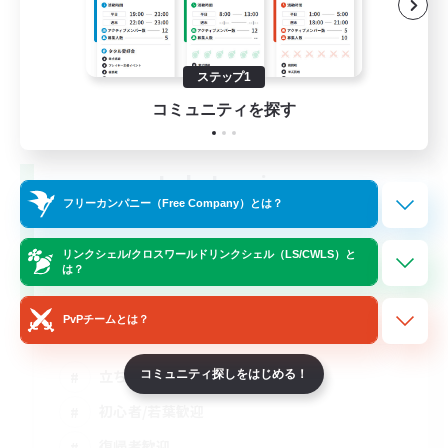
ステップ1
コミュニティを探す
Lala Lumiere
追加メンバー募集
フリーカンパニー（Free Company）とは？
Gaia
リンクシェル/クロスワールドリンクシェル（LS/CWLS）と
7
募集人数
は？
ララフェル限定
PvPチームとは？
立ち上げメンバー募集
コミュニティ探しをはじめる！
初心者/若葉歓迎
復帰者歓迎