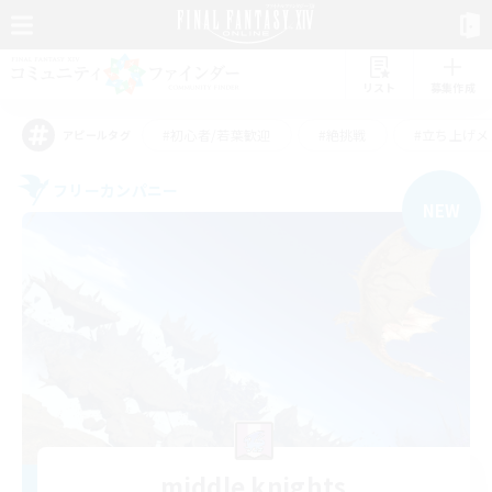
リスト
募集作成
#初心者/若葉歓迎
#絶挑戦
#立ち上げメ
アピールタグ
フリーカンパニー
NEW
middle knights