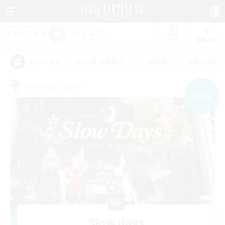
リスト
募集作成
#初心者/若葉歓迎
#絶挑戦
#零式挑戦
アピールタグ
フリーカンパニー
NEW
Slow days