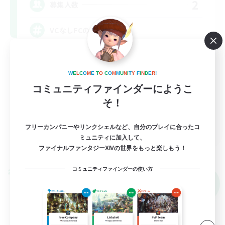
2
募集人数
VCなしFCのようなLS
なんでも楽しむ
W
E
L
C
O
M
E
T
O
C
O
M
M
U
N
I
T
Y
F
I
N
D
E
R
!
ミラプリ（ミラージュプリズム）
コミュニティファインダーにようこ
ロールプレイ
そ！
雑談
JA
フリーカンパニーやリンクシェルなど、自分のプレイに合ったコ
ミュニティに加入して、
詳細を見る
ファイナルファンタジーXIVの世界をもっと楽しもう！
募集期間: 2026/09/05 まで
コミュニティファインダーの使い方
クロスワールドリンクシェル
NEW