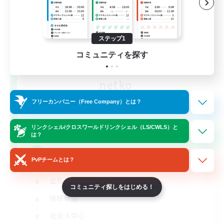
ステップ1
コミュニティを探す
netko
追加メンバー募集
Gaia
フリーカンパニー（Free Company）とは？
2
募集人数
リンクシェル/クロスワールドリンクシェル（LS/CWLS）と
は？
VCなし！メスッテ＆メスラの溜まり場
PvPチームとは？
立ち上げメンバー募集
コミュニティ探しをはじめる！
体験歓迎
社会人中心