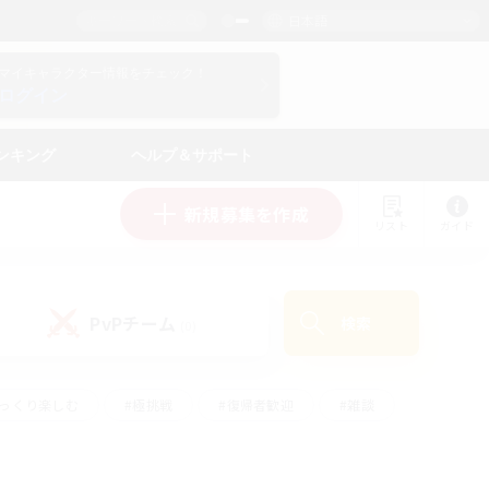
日本語
マイキャラクター情報をチェック！
ログイン
ンキング
ヘルプ＆サポート
新規募集を作成
リスト
ガイド
PvPチーム
検索
(0)
ゆっくり楽しむ
#極挑戦
#復帰者歓迎
#雑談
学生中心
#トレジャーハント
#レベリング
して頑張る
#プレイヤー主催イベント