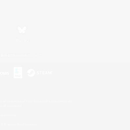
Bluesky
利用者情報の外部送信について
s or trademarks of Sony Interactive Entertainment Inc.
up of companies.
er countries.
U.S. and/or other countries.