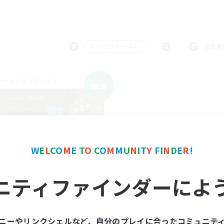
＃クラフター中心
使用言
ワールドリンクシェル
NEW
W
E
L
C
O
M
E
T
O
C
O
M
M
U
N
I
T
Y
F
I
N
D
E
R
!
hotaru
ニティファインダーによ
追加メンバー募集
Gaia
動時間
ニーやリンクシェルなど、自分のプレイに合ったコミュニテ