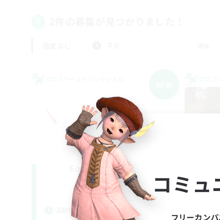
2件の募集が見つかりました！
指定なし
平日
週末
クロスワールドリンクシェル
クロス
NEW
Eorzea-Doll-Bu
コミュ
追加メンバー募集
Gaia
活動時間
活
フリーカンパ