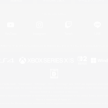
関連商品
e-STOREで購入
ゲームダウンロード
Official Information
YouTube
Instagram
Twitch
LINE
著作権について
プライバシーポリシー
サポートセンター
ライセンス
ルール＆ポリシー
 Family Mark", "PlayStation", "PS5 logo", "PS5", "PS4 logo" and "PS4" are registered trademark
XBOX Sphere mark, the Series X|S logo and XBOX Series X|S are trademarks of the Microsoft gro
Nintendo Switch is a trademark of Nintendo.
ither a registered trademark or trademark of Microsoft Corporation in the United States and/or oth
Mac is a trademark of Apple Inc.
eam and the Steam logo are trademarks and/or registered trademarks of Valve Corporation in the 