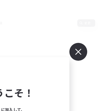
語
変更
うこそ！
ィに加入して、