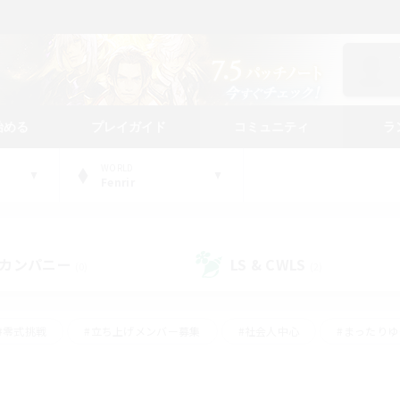
始める
プレイガイド
コミュニティ
ラ
WORLD
Fenrir
カンパニー
LS & CWLS
(0)
(2)
#零式挑戦
#立ち上げメンバー募集
#社会人中心
#まったり
レイ
#クラフター中心
#体験歓迎
#ギャザラー中心
#
#スクリーンショット撮影
#ハウジング
#演奏
#クリア目指