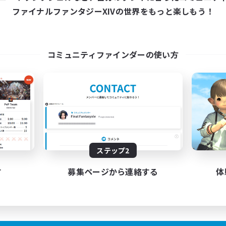
21:00
24:00
日
ファイナルファンタジーXIVの世界をもっと楽しもう！
9:00
24:00
末
5
クティブメンバー数
10
集人数
コミュニティファインダーの使い方
険者ギルド、作りました。
たりゆっくり楽しむ
ルプレイ
フター中心
JA
ステップ2
募集期間: 2026/09/01 まで
す
募集ページから連絡する
体