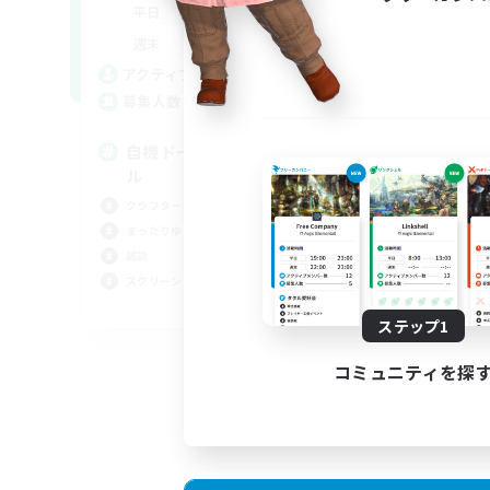
22:00
24:00
平日
平
22:00
24:00
週末
週
30
アクティブメンバー数
ア
5
募集人数
募
自機ドール・FF14キャラドー
冒
ル
まっ
クラフター中心
ロー
まったりゆっくり楽しむ
クラ
雑談
雑談
スクリーンショット撮影
JA
ステップ1
募集期間: 2026/09/02 まで
コミュニティを探