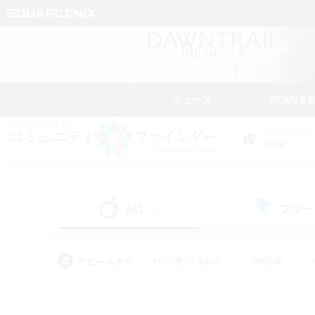
ニュース
FFXIVを
DATA CENTER
Gaia
ALL
フリー
(2)
アピールタグ
#初心者/若葉歓迎
#絶挑戦
#モブハント
#なんでも楽しむ
#ロールプ
#ミラプリ（ミラージュプリズム）