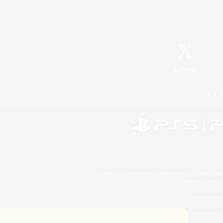
X
/
News
レーティング制度について
©2026 Sony Interactive Entertainment LLC."PlayStation
Microsoft, the 
Windows is e
©2026 Valve Corporation. St