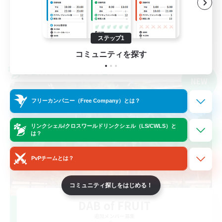
零式挑戦
JA
ステップ1
詳細を見る
募集期間: 2026/09/07 まで
コミュニティを探す
クロスワールドリンクシェル
NEW
フリーカンパニー（Free Company）とは？
リンクシェル/クロスワールドリンクシェル（LS/CWLS）と
は？
PvPチームとは？
コミュニティ探しをはじめる！
DAB of FRUIT
追加メンバー募集