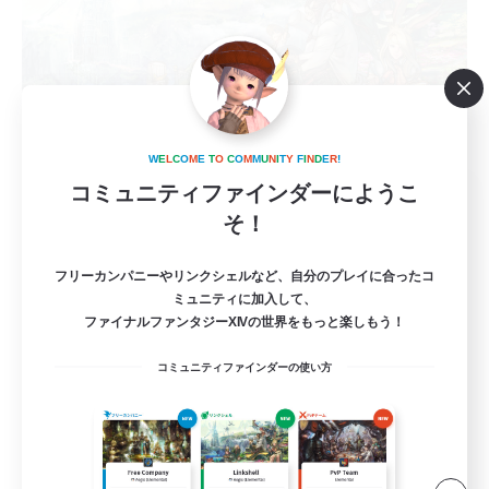
W
E
L
C
O
M
E
T
O
C
O
M
M
U
N
I
T
Y
F
I
N
D
E
R
!
コミュニティファインダーにようこ
立ち上げメンバー募集
そ！
Gaia
6
募集人数
フリーカンパニーやリンクシェルなど、自分のプレイに合ったコ
ミュニティに加入して、
ファイナルファンタジーXIVの世界をもっと楽しもう！
VC無し、金土22:00〜
コミュニティファインダーの使い方
立ち上げメンバー募集
社会人中心
初心者/若葉歓迎