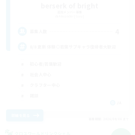
berserk of bright
追加メンバー募集
Alexander [Gaia]
4
募集人数
8/8 更新 体験◎若葉サブキャラ復帰者大歓迎
初心者/若葉歓迎
社会人中心
クラフター中心
雑談
JA
詳細を見る
募集期間: 2026/09/06 まで
クロスワールドリンクシェル