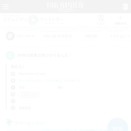
リスト
募集作成
#初心者/若葉歓迎
#絶挑戦
#立ち上げメ
アピールタグ
90件の募集が見つかりました！
指定なし
Alexander (Gaia)
フリーカンパニー
LS & CWLS
PvPチーム
平日
週末
＃社会人中心
使用言語
フリーカンパニー
NEW