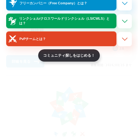
フリーカンパニー（Free Company）とは？
初心者/若葉歓迎
復帰者歓迎
リンクシェル/クロスワールドリンクシェル（LS/CWLS）と
は？
極挑戦
PvPチームとは？
ハウジング
JA
コミュニティ探しをはじめる！
詳細を見る
募集期間: 2026/08/25 まで