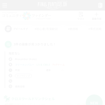
リスト
募集作成
#初心者/若葉歓迎
#絶挑戦
#零式挑戦
アピールタグ
3件の募集が見つかりました！
指定なし
Alexander (Gaia)
フリーカンパニー
LS & CWLS
PvPチーム
平日
週末
＃ハウジング
使用言語
クロスワールドリンクシェル
NEW