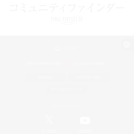
パソコン版へ
関連商品
e-STOREで購入
ゲームダウンロード
Official Information
/
X
News
YouTube