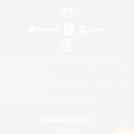
©2026 Sony Interactive Entertainment LLC."PlayStation Family Mark", "PlayStation", "PS5
logo", "PS5", "PS4 logo" and "PS4" are registered trademarks or trademarks of Sony
Interactive Entertainment Inc.
Microsoft, the XBOX Sphere mark, the Series X|S logo and XBOX Series X|S are trademarks
of the Microsoft group of companies.
Nintendo Switch is a trademark of Nintendo.
Windows is either a registered trademark or trademark of Microsoft Corporation in the United
States and/or other countries.
Mac is a trademark of Apple Inc.
©2026 Valve Corporation. Steam and the Steam logo are trademarks and/or registered
trademarks of Valve Corporation in the U.S. and/or other countries.
© SQUARE ENIX