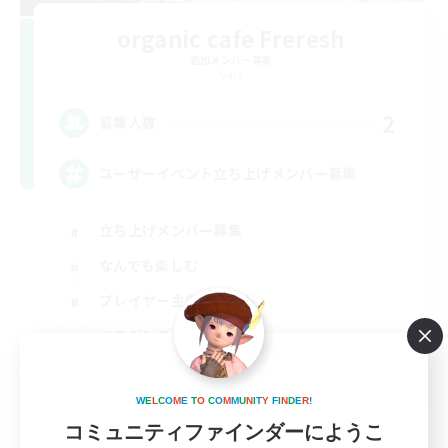
organic cafe Freresh
追加メンバー募集
Gaia
2
募集人数
ユーザーイベント立ち上げメンバー募集
立ち上げメンバー募集
なんでも楽しむ
プレイヤー主催イベント
ハウジング
JA
詳細を見る
W
E
L
C
O
M
E
T
O
C
O
M
M
U
N
I
T
Y
F
I
N
D
E
R
!
募集期間: 2026/08/28 まで
コミュニティファインダーにようこ