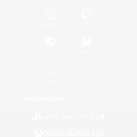
Instagram
Twitch
LINE
Bluesky
レーティング制度について
プライバシーポリシー
著作権について
サポートセンター
ライセンス
ルール＆ポリシー
利用者情報の外部送信について