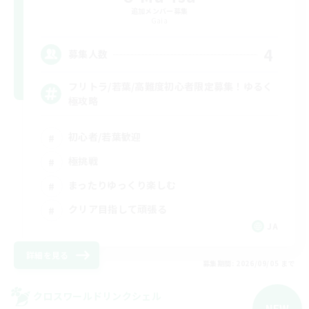
追加メンバー募集
Gaia
4
募集人数
フリトラ/若葉/高難度初心者限定募集！ゆるく
極攻略
初心者/若葉歓迎
極挑戦
まったりゆっくり楽しむ
クリア目指して頑張る
JA
詳細を見る
募集期間: 2026/09/05 まで
クロスワールドリンクシェル
NEW