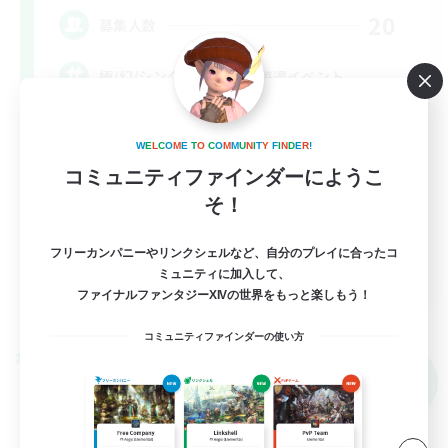
20
募集人数
極/幻/シンク/下限/VC無/毎週イベント
極挑戦
W
E
L
C
O
M
E
T
O
C
O
M
M
U
N
I
T
Y
F
I
N
D
E
R
!
初心者/若葉歓迎
コミュニティファインダーにようこ
復帰者歓迎
そ！
体験歓迎
フリーカンパニーやリンクシェルなど、自分のプレイに合ったコ
JA
ミュニティに加入して、
ファイナルファンタジーXIVの世界をもっと楽しもう！
詳細を見る
募集期間: 2026/09/05 まで
コミュニティファインダーの使い方
クロスワールドリンクシェル
NEW