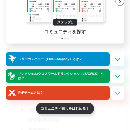
ステップ1
コミュニティを探す
HarmoniX
フリーカンパニー（Free Company）とは？
追加メンバー募集
Gaia
リンクシェル/クロスワールドリンクシェル（LS/CWLS）と
8
募集人数
は？
CWLSでしか得られない仲間たちと共に！
PvPチームとは？
コミュニティ探しをはじめる！
なんでも楽しむ
初心者/若葉歓迎
復帰者歓迎