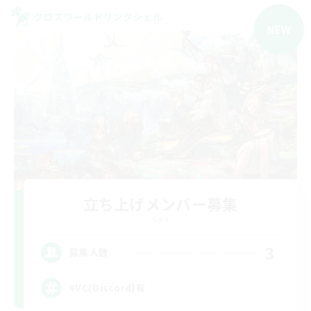
クロスワールドリンクシェル
NEW
立ち上げメンバー募集
Gaia
3
募集人数
#VC(Discord)有