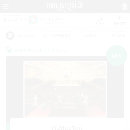
リスト
募集作成
#初心者/若葉歓迎
#絶挑戦
#零式挑戦
アピールタグ
クロスワールドリンクシェル
NEW
O-Mu-Tsu