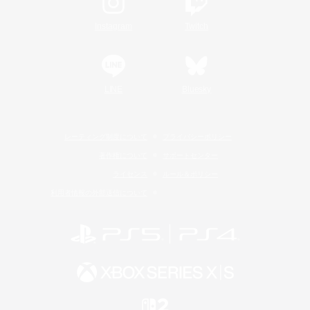
Instagram
Twitch
LINE
Bluesky
レーティング制度について
プライバシーポリシー
著作権について
サポートセンター
ライセンス
ルール＆ポリシー
利用者情報の外部送信について