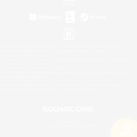
©2026 Sony Interactive Entertainment LLC."PlayStation Family Mark", "PlayStation", "PS5
logo", "PS5", "PS4 logo" and "PS4" are registered trademarks or trademarks of Sony
Interactive Entertainment Inc.
Microsoft, the XBOX Sphere mark, the Series X|S logo and XBOX Series X|S are trademarks
of the Microsoft group of companies.
Nintendo Switch is a trademark of Nintendo.
Windows is either a registered trademark or trademark of Microsoft Corporation in the United
States and/or other countries.
Mac is a trademark of Apple Inc.
©2026 Valve Corporation. Steam and the Steam logo are trademarks and/or registered
trademarks of Valve Corporation in the U.S. and/or other countries.
© SQUARE ENIX
LOGO ILLUSTRATION:© YOSHITAKA AMANO
検索する