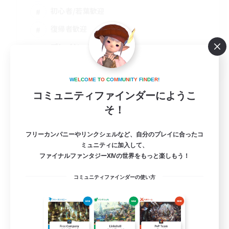
初心者/若葉歓迎
復帰者歓迎
プレイヤー主催イベント
JA
詳細を見る
W
E
L
C
O
M
E
T
O
C
O
M
M
U
N
I
T
Y
F
I
N
D
E
R
!
募集期間: 2026/08/31 まで
コミュニティファインダーにようこ
そ！
フリーカンパニーやリンクシェルなど、自分のプレイに合ったコ
ミュニティに加入して、
ファイナルファンタジーXIVの世界をもっと楽しもう！
コミュニティファインダーの使い方