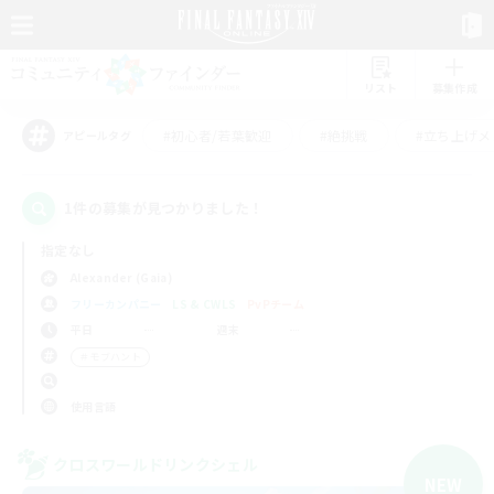
リスト
募集作成
#初心者/若葉歓迎
#絶挑戦
#立ち上げメ
アピールタグ
1件の募集が見つかりました！
指定なし
Alexander (Gaia)
フリーカンパニー
LS & CWLS
PvPチーム
平日
週末
＃モブハント
使用言語
クロスワールドリンクシェル
NEW