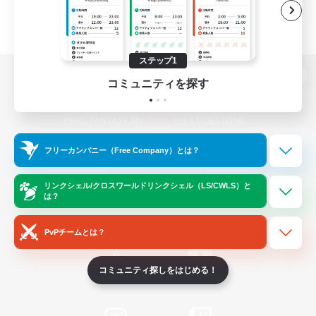
ステップ1
コミュニティを探す
パソコン版へ
フリーカンパニー（Free Company）とは？
関連商品
e-STOREで購入
ゲームダウンロード
リンクシェル/クロスワールドリンクシェル（LS/CWLS）と
は？
Official Information
PvPチームとは？
コミュニティ探しをはじめる！
/
X
News
YouTube