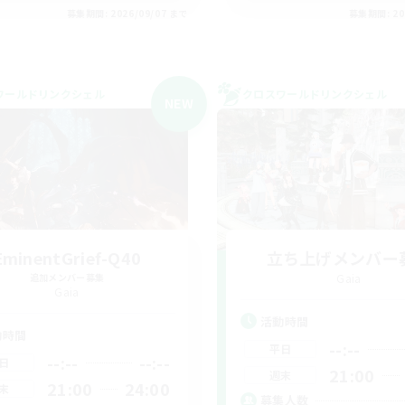
募集期間: 2026/09/07 まで
募集期間: 20
ワールドリンクシェル
クロスワールドリンクシェル
NEW
EminentGrief-Q40
立ち上げメンバー
追加メンバー募集
Gaia
Gaia
活動時間
動時間
--:--
平日
--:--
--:--
日
21:00
週末
21:00
24:00
末
募集人数