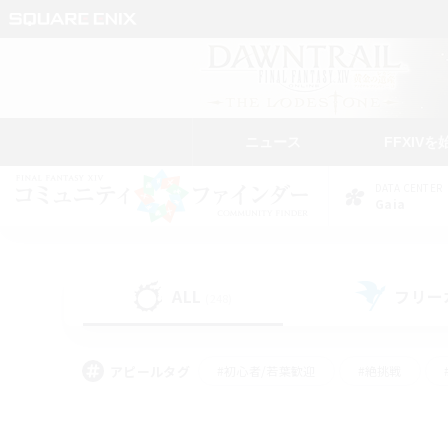
ニュース
FFXIVを
DATA CENTER
Gaia
ALL
フリー
(248)
アピールタグ
#初心者/若葉歓迎
#絶挑戦
#学生中心
#なんでも楽しむ
#モブハント
#
#演奏
#ミラプリ（ミラ