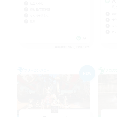
V
社会人中心
ミ
初心者/若葉歓迎
雑談
なんでも楽しむ
社会
雑談
まっ
クリ
JA
募集期間: 2026/09/07 まで
フリーカンパニー
クロス
NEW