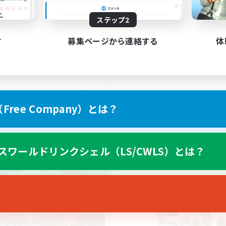
本VCなし！戦闘苦手ギミッ
不安歓迎！極と零式
ステップ2
古い極やディープダン
上げメンバー募集
初心者/若葉歓迎
戦
す
募集ページから連絡する
体
立ち上げメンバー募集
挑戦
復帰者歓迎
人中心
クリア目指して頑張る
JA
ree Company）とは？
募集期間: 2026/09/07 まで
募集期間: 20
スワールドリンクシェル（LS/CWLS）とは？
ワールドリンクシェル
クロスワールドリンクシェル
NEW