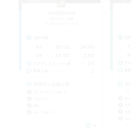
Undefined
追加メンバー募集
Alexander [Gaia]
活
活動時間
20:00
24:00
平
平日
14:00
2:00
週
週末
20
ア
アクティブメンバー数
2
募
募集人数
別
仲間がいる安心感
い
まったりゆっくり楽しむ
初心
社会人中心
復帰
雑談
社会
なんでも楽しむ
なん
JA