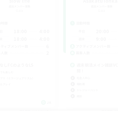
slow l!fe
AsakatuTonka
追加メンバー募集
追加メンバー募集
Gaia
Gaia
動時間
活動時間
18:00
4:00
20:00
日
平日
18:00
4:00
9:00
末
週末
6
クティブメンバー数
アクティブメンバー数
2
集人数
募集人数
CなしFCのようなLS
週末朝活メイン雑談VC
問！
でも楽しむ
社会人中心
プリ（ミラージュプリズム）
極挑戦
ルプレイ
トレジャーハント
雑談
JA
募集期間: 2026/09/07 まで
募集期間: 20