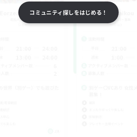
コミュニティ探しをはじめる！
Eorzea Game Bu
FF14saikou
追加メンバー募集
追加メンバー募集
Gaia
Gaia
動時間
活動時間
21:00
24:00
21:00
日
平日
13:00
24:00
1:00
末
週末
6
クティブメンバー数
アクティブメンバー数
2
集人数
募集人数
の世界（別ゲー）でも遊びた
別ゲー〇VCあり 女性
募集！
者/若葉歓迎
雑談
者歓迎
まったりゆっくり楽しむ
人中心
体験歓迎
でも楽しむ
プレイヤー主催イベント
JA