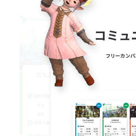
クロスワールドリンクシェル
クロス
NEW
コミュ
フリーカンパ
立ち上げメンバー募集
Gaia
活動時間
活
22:00
24:00
平日
平
10:00
1:00
週末
週
10
募集人数
募