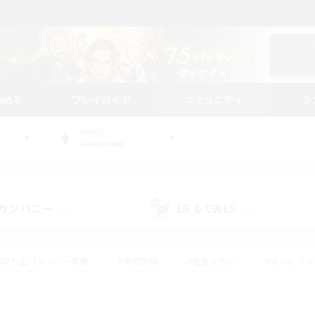
始める
プレイガイド
コミュニティ
ラ
WORLD
Alexander
カンパニー
LS & CWLS
(50)
(197)
#立ち上げメンバー募集
#零式挑戦
#社会人中心
#まったり
体験歓迎
#クラフター中心
#ロールプレイ
#ギャザラー中心
ージュプリズム）
#スクリーンショット撮影
#クリア目指して頑張る