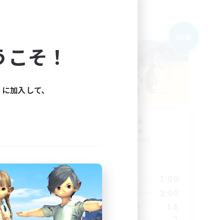
フリーカンパニー
NEW
NEW
うこそ！
ィに加入して、
S'livupre
追加メンバー募集
Alexander [Gaia]
活動時間
24:00
10:00
1:00
平日
24:00
8:00
2:00
週末
10
14
アクティブメンバー数
5
2
募集人数