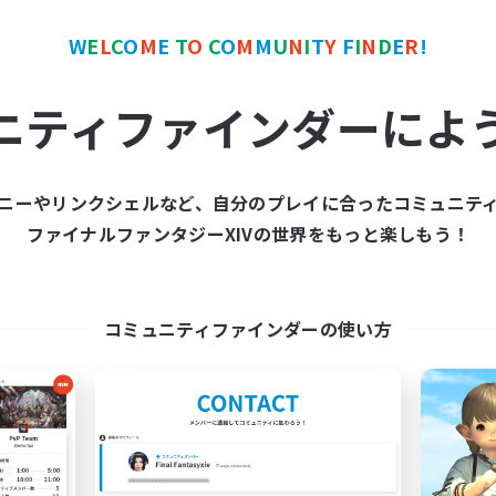
W
E
L
C
O
M
E
T
O
C
O
M
M
U
N
I
T
Y
F
I
N
D
E
R
!
ワールドリンクシェル
クロスワールドリンクシェル
NEW
ニティファインダーによ
ニーやリンクシェルなど、自分のプレイに合ったコミュニテ
ファイナルファンタジーXIVの世界をもっと楽しもう！
立ち上げメンバー募集
CS:Familiar
Gaia
追加メンバー募集
Gaia
コミュニティファインダーの使い方
動時間
活動時間
21:00
23:00
日
1:00
平日
21:00
23:00
末
1:00
週末
14
集人数
アクティブメンバー数
募集人数