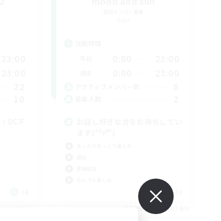
2
moon and sun
追加メンバー募集
Gaia
活動時間
23:00
0:00
23:00
平日
23:00
0:00
23:00
週末
22
8
アクティブメンバー数
10
2
募集人数
！DC不
お話し好きな方をお待ちしてい
ます(*⁰▿⁰*)
まったりゆっくり楽しむ
雑談
体験歓迎
なんでも楽しむ
JA
JA
26/09/07 まで
募集期間: 2026/09/07 まで