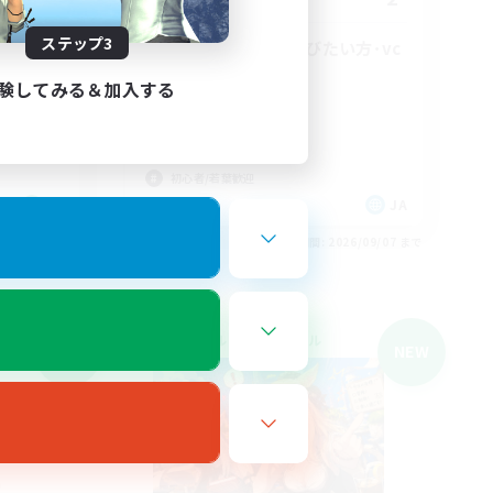
ステップ3
ジョン等
程よい距離感で遊びたい方･vc
無し。8/2更新
験してみる＆加入する
まったりゆっくり楽しむ
体験歓迎
社会人中心
初心者/若葉歓迎
JA
JA
26/09/07 まで
募集期間: 2026/09/07 まで
クロスワールドリンクシェル
NEW
NEW