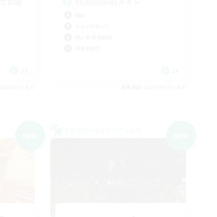
勢でお話
vc(Discord)メイン
雑談
なんでも楽しむ
初心者/若葉歓迎
復帰者歓迎
JA
JA
26/09/07 まで
募集期間: 2026/09/07 まで
クロスワールドリンクシェル
NEW
NEW