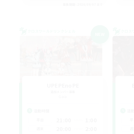
募集期間: 2026/09/07 まで
クロスワールドリンクシェル
クロス
NEW
UPEPEnoPE
追加メンバー募集
Gaia
活動時間
活
21:00
1:00
平日
平
20:00
2:00
週末
週