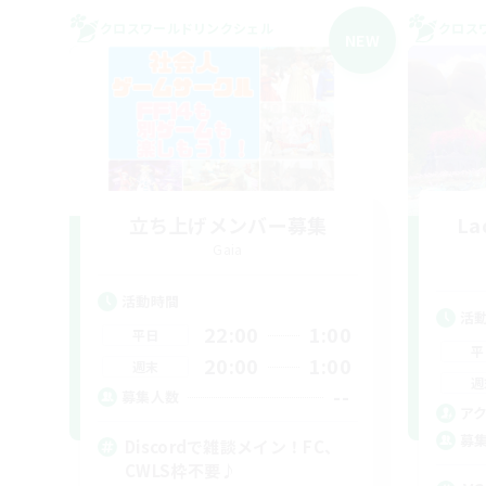
クロスワールドリンクシェル
クロス
NEW
立ち上げメンバー募集
La
Gaia
活動時間
活
22:00
1:00
平日
平
20:00
1:00
週末
週
--
募集人数
ア
募
Discordで雑談メイン！FC、
CWLS枠不要♪