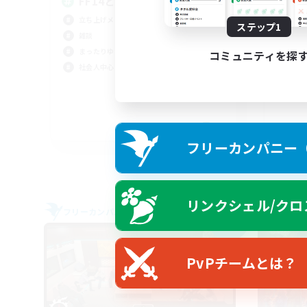
FF14と別ゲーと雑談
基
ク
立ち上げメンバー募集
ステップ1
立ち
雑談
極挑
まったりゆっくり楽しむ
コミュニティを探
零式
社会人中心
社会
JA
フリーカンパニー（F
募集期間: 2026/09/07 まで
リンクシェル/クロ
フリーカンパニー
クロス
NEW
PvPチームとは？