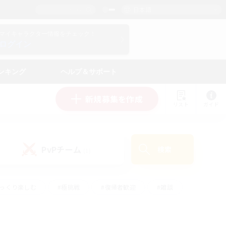
日本語
マイキャラクター情報をチェック！
ログイン
ンキング
ヘルプ＆サポート
新規募集を作成
リスト
ガイド
PvPチーム
検索
(1)
ゆっくり楽しむ
#極挑戦
#復帰者歓迎
#雑談
#ハウジング
#トレジャーハント
#レベリング
#プレイヤー主催イベント