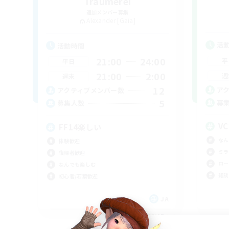
Traumerei
追加メンバー募集
Alexander [Gaia]
活
活動時間
21:00
24:00
平
平日
21:00
2:00
週
週末
12
ア
アクティブメンバー数
5
募
募集人数
V
FF14楽しい
なん
体験歓迎
ミラ
復帰者歓迎
ロー
なんでも楽しむ
雑談
初心者/若葉歓迎
JA
募集期間: 2026/09/07 まで