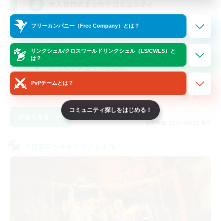
大人世代のまったりコミュニティ
フリーカンパニー（Free Company）とは？
スクリーンショット撮影
社会人中心
リンクシェル/クロスワールドリンクシェル（LS/CWLS）と
は？
まったりゆっくり楽しむ
レベリング
PvPチームとは？
JA
コミュニティ探しをはじめる！
詳細を見る
募集期間: 2026/08/30 まで
クロスワールドリンクシェル