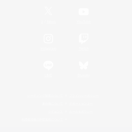
/
X
News
YouTube
Instagram
Twitch
LINE
Bluesky
レーティング制度について
プライバシーポリシー
著作権について
サポートセンター
ライセンス
ルール＆ポリシー
利用者情報の外部送信について