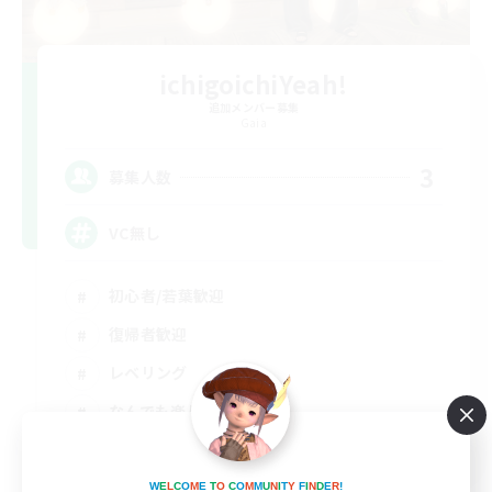
ichigoichiYeah!
追加メンバー募集
Gaia
3
募集人数
VC無し
初心者/若葉歓迎
復帰者歓迎
レベリング
なんでも楽しむ
JA
詳細を見る
W
E
L
C
O
M
E
T
O
C
O
M
M
U
N
I
T
Y
F
I
N
D
E
R
!