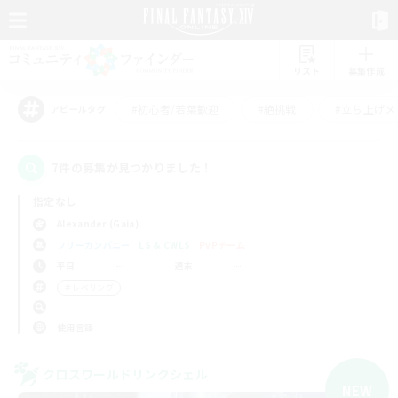
リスト
募集作成
#初心者/若葉歓迎
#絶挑戦
#立ち上げメ
アピールタグ
7件の募集が見つかりました！
指定なし
Alexander (Gaia)
フリーカンパニー
LS & CWLS
PvPチーム
平日
週末
＃レベリング
使用言語
クロスワールドリンクシェル
NEW