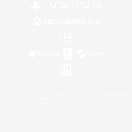
©2026 Sony Interactive Entertainment LLC."PlayStation Family Mark", "PlayStation", "PS5
logo", "PS5", "PS4 logo" and "PS4" are registered trademarks or trademarks of Sony
Interactive Entertainment Inc.
Microsoft, the XBOX Sphere mark, the Series X|S logo and XBOX Series X|S are trademarks
of the Microsoft group of companies.
Nintendo Switch is a trademark of Nintendo.
Windows is either a registered trademark or trademark of Microsoft Corporation in the United
States and/or other countries.
Mac is a trademark of Apple Inc.
©2026 Valve Corporation. Steam and the Steam logo are trademarks and/or registered
trademarks of Valve Corporation in the U.S. and/or other countries.