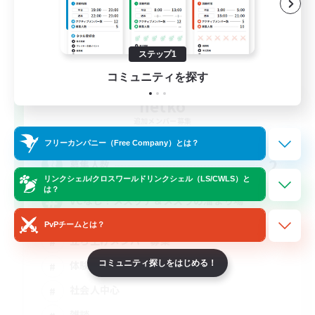
ステップ1
コミュニティを探す
netko
追加メンバー募集
Gaia
フリーカンパニー（Free Company）とは？
2
募集人数
リンクシェル/クロスワールドリンクシェル（LS/CWLS）と
は？
VCなし！メスッテ＆メスラの溜まり場
PvPチームとは？
立ち上げメンバー募集
コミュニティ探しをはじめる！
体験歓迎
社会人中心
雑談