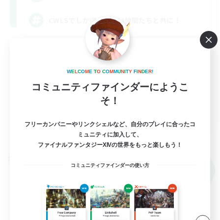
CWLSでしか得られない仲間たちと共に！
なんでも楽しむ
初心者/若葉歓迎
W
E
L
C
O
M
E
T
O
C
O
M
M
U
N
I
T
Y
F
I
N
D
E
R
!
復帰者歓迎
コミュニティファインダーにようこ
スクリーンショット撮影
そ！
JA
フリーカンパニーやリンクシェルなど、自分のプレイに合ったコ
詳細を見る
ミュニティに加入して、
募集期間: 2026/09/06 まで
ファイナルファンタジーXIVの世界をもっと楽しもう！
クロスワールドリンクシェル
コミュニティファインダーの使い方
NEW