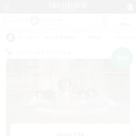
リスト
募集作成
#初心者/若葉歓迎
#絶挑戦
#立ち上げメ
アピールタグ
クロスワールドリンクシェル
NEW
slow l!fe