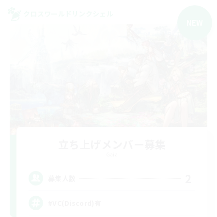
クロスワールドリンクシェル
NEW
立ち上げメンバー募集
Gaia
2
募集人数
#VC(Discord)有