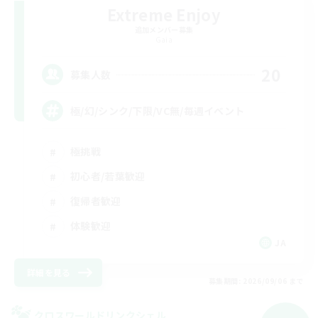
Extreme Enjoy
追加メンバー募集
Gaia
20
募集人数
極/幻/シンク/下限/VC無/毎週イベント
極挑戦
初心者/若葉歓迎
復帰者歓迎
体験歓迎
JA
詳細を見る
募集期間: 2026/09/06 まで
クロスワールドリンクシェル