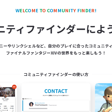
W
E
L
C
O
M
E
T
O
C
O
M
M
U
N
I
T
Y
F
I
N
D
E
R
!
ワールドリンクシェル
クロスワールドリンクシェル
NEW
ニティファインダーによ
ニーやリンクシェルなど、自分のプレイに合ったコミュニテ
ファイナルファンタジーXIVの世界をもっと楽しもう！
HarmoniX
netko
追加メンバー募集
追加メンバー募集
Gaia
Gaia
コミュニティファインダーの使い方
動時間
活動時間
20:00
24:00
19:00
日
平日
19:00
24:00
19:00
末
週末
30
クティブメンバー数
アクティブメンバー数
8
集人数
募集人数