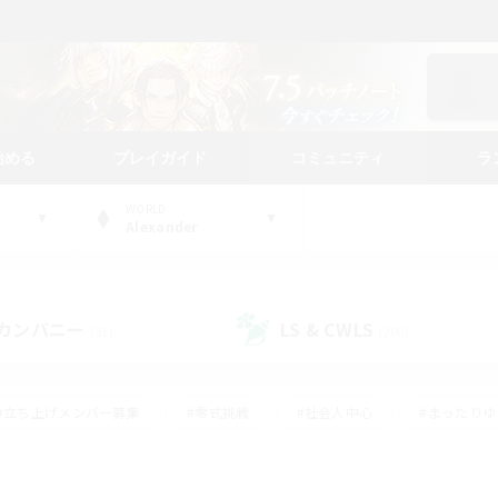
始める
プレイガイド
コミュニティ
ラ
WORLD
Alexander
カンパニー
LS & CWLS
(51)
(200)
#立ち上げメンバー募集
#零式挑戦
#社会人中心
#まったり
体験歓迎
#クラフター中心
#ロールプレイ
#ギャザラー中心
ージュプリズム）
#スクリーンショット撮影
#クリア目指して頑張る