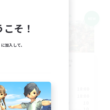
クロスワールドリンクシェル
NEW
NEW
うこそ！
ィに加入して、
Sonneries
追加メンバー募集
Gaia
活動時間
23:00
9:00
18:00
平日
23:00
9:00
18:00
週末
2
10
アクティブメンバー数
2
10
募集人数