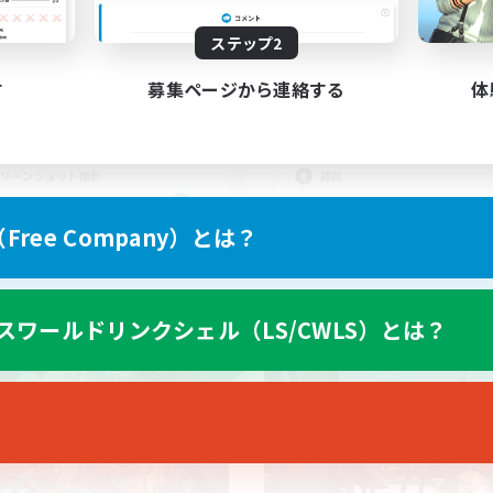
ステップ2
WLSでしか得られない仲間た
VCなし！メスッテ＆
と共に！
溜まり場
す
募集ページから連絡する
体
でも楽しむ
立ち上げメンバー募集
者/若葉歓迎
体験歓迎
者歓迎
社会人中心
リーンショット撮影
雑談
JA
ree Company）とは？
募集期間: 2026/09/06 まで
募集期間: 20
スワールドリンクシェル（LS/CWLS）とは？
ワールドリンクシェル
クロスワールドリンクシェル
NEW