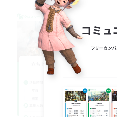
クロスワールドリンクシェル
クロス
NEW
コミュ
フリーカンパ
立ち上げメンバー募集
Gaia
活動時間
活
21:00
24:00
平日
平
21:00
24:00
週末
週
20
募集人数
ア
募