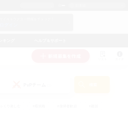
日本語
マイキャラクター情報をチェック！
ログイン
ンキング
ヘルプ＆サポート
新規募集を作成
リスト
ガイド
PvPチーム
検索
(1)
ゆっくり楽しむ
#極挑戦
#復帰者歓迎
#雑談
#ハウジング
#トレジャーハント
#レベリング
#プレイヤー主催イベント