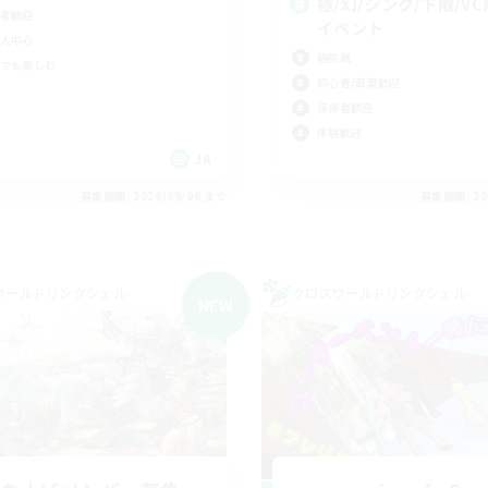
極/幻/シンク/下限/VC
者歓迎
イベント
人中心
極挑戦
でも楽しむ
初心者/若葉歓迎
復帰者歓迎
体験歓迎
JA
募集期間: 2026/09/06 まで
募集期間: 20
ワールドリンクシェル
クロスワールドリンクシェル
NEW