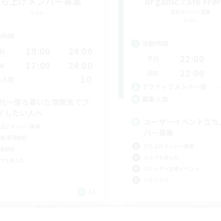
立ち上げメンバー募集
organic cafe Fre
Gaia
追加メンバー募集
Gaia
動時間
活動時間
19:00
24:00
日
22:00
平日
17:00
24:00
末
22:00
週末
10
集人数
アクティブメンバー数
募集人数
0代～落ち着いた雰囲気でプ
イしたい人へ
ユーザーイベント立ち
上げメンバー募集
バー募集
者/若葉歓迎
立ち上げメンバー募集
者歓迎
なんでも楽しむ
でも楽しむ
プレイヤー主催イベント
ハウジング
JA
募集期間: 2026/09/06 まで
募集期間: 20