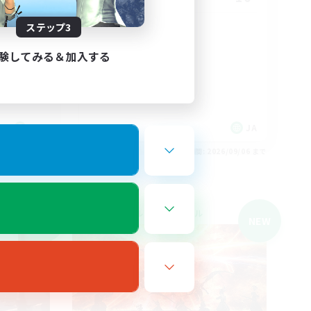
ステップ3
メスラの
VCメイン
まったりゆっくり楽しむ
験してみる＆加入する
なんでも楽しむ
雑談
体験歓迎
JA
JA
26/09/06 まで
募集期間: 2026/09/06 まで
クロスワールドリンクシェル
NEW
NEW