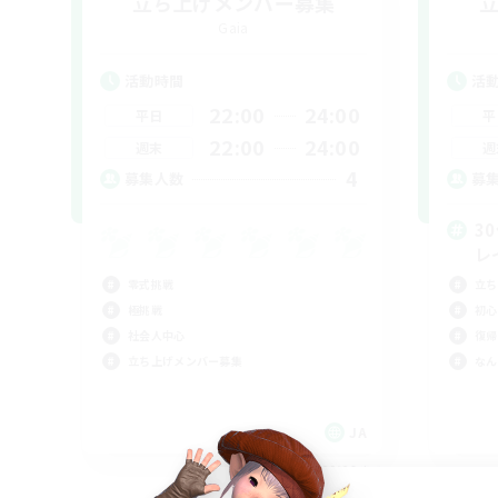
立ち上げメンバー募集
Gaia
活動時間
活
22:00
24:00
平日
平
22:00
24:00
週末
週
4
募集人数
募
3
レ
零式挑戦
立ち
極挑戦
初心
社会人中心
復帰
立ち上げメンバー募集
なん
JA
募集期間: 2026/09/06 まで