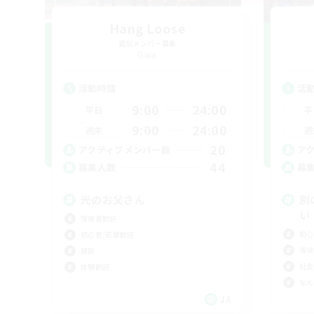
Hang Loose
追加メンバー募集
Gaia
活動時間
活
9:00
24:00
平日
平
9:00
24:00
週末
週
20
アクティブメンバー数
ア
44
募集人数
募
光のお父さん
別
い
復帰者歓迎
初心
初心者/若葉歓迎
復帰
雑談
社会
体験歓迎
なん
JA