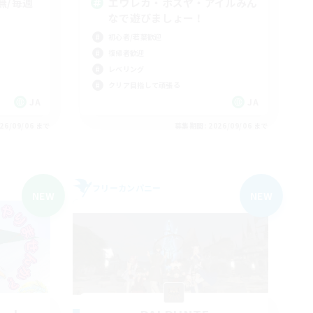
無/毎週
エウレカ・ボズヤ・アイルみん
なで遊びましょー！
初心者/若葉歓迎
復帰者歓迎
レベリング
クリア目指して頑張る
JA
JA
26/09/06 まで
募集期間: 2026/09/06 まで
フリーカンパニー
NEW
NEW