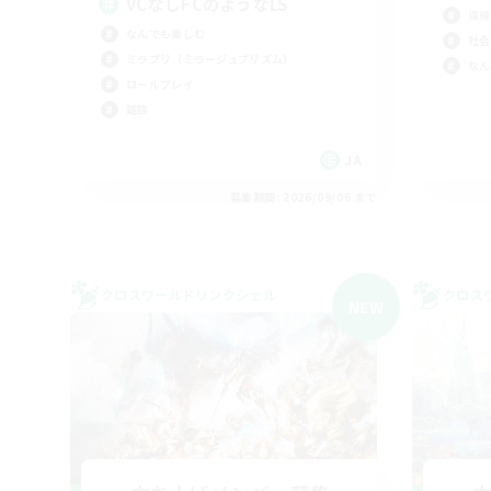
VCなしFCのようなLS
復帰
なんでも楽しむ
社会
ミラプリ（ミラージュプリズム）
なん
ロールプレイ
雑談
JA
募集期間: 2026/09/06 まで
クロスワールドリンクシェル
クロス
NEW