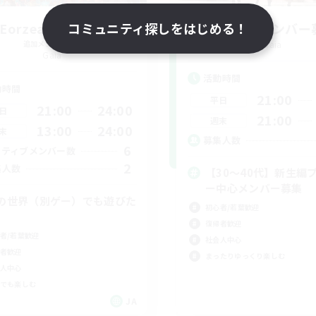
Eorzea Game Bu
コミュニティ探しをはじめる！
立ち上げメンバー
追加メンバー募集
Gaia
Gaia
活動時間
動時間
21:00
平日
21:00
24:00
日
21:00
週末
13:00
24:00
末
募集人数
6
クティブメンバー数
2
集人数
【30〜40代】新生編
ー中心メンバー募集
の世界（別ゲー）でも遊びた
初心者/若葉歓迎
復帰者歓迎
者/若葉歓迎
社会人中心
者歓迎
まったりゆっくり楽しむ
人中心
でも楽しむ
JA