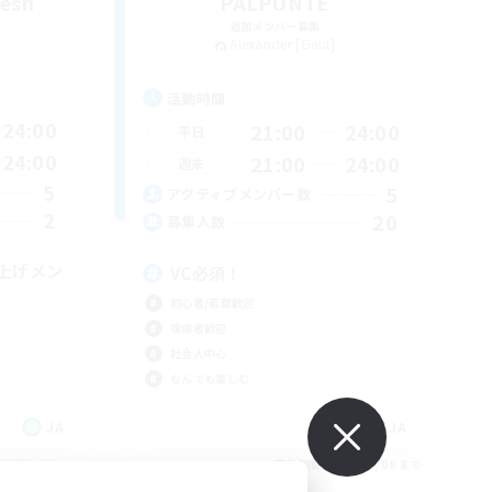
resh
PALPUNTE
追加メンバー募集
Alexander [Gaia]
活動時間
24:00
21:00
24:00
平日
24:00
21:00
24:00
週末
5
5
アクティブメンバー数
2
20
募集人数
上げメン
VC必須！
初心者/若葉歓迎
復帰者歓迎
社会人中心
なんでも楽しむ
JA
JA
26/09/06 まで
募集期間: 2026/09/06 まで