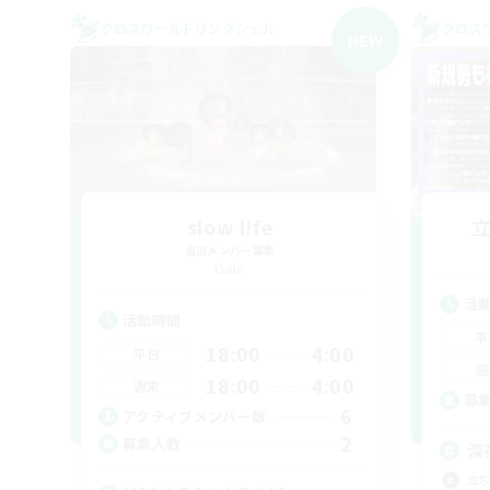
クロスワールドリンクシェル
クロス
NEW
slow l!fe
追加メンバー募集
Gaia
活
活動時間
平
18:00
4:00
平日
週
18:00
4:00
週末
募
6
アクティブメンバー数
2
募集人数
深
立ち