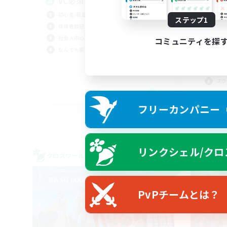
VC必須！
初心者/若葉歓迎
ステップ1
C
復帰者歓迎
ち
社会人中心
コミュニティを探
なん
なんでも楽しむ
初心
復帰
スク
JA
フリーカンパニー（F
募集期間: 2026/09/06 まで
リンクシェル/クロ
クロスワールドリンクシェル
クロス
NEW
PvPチームとは？