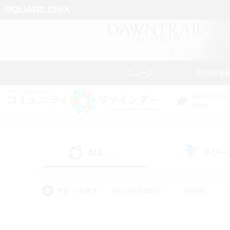
ニュース
FFXIVを
DATA CENTER
Gaia
ALL
フリー
(252)
アピールタグ
#初心者/若葉歓迎
#絶挑戦
#学生中心
#なんでも楽しむ
#モブハント
#
#演奏
#ミラプリ（ミラ