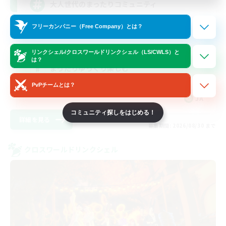
大人世代のまったりコミュニティ
フリーカンパニー（Free Company）とは？
スクリーンショット撮影
社会人中心
リンクシェル/クロスワールドリンクシェル（LS/CWLS）と
は？
まったりゆっくり楽しむ
レベリング
PvPチームとは？
JA
コミュニティ探しをはじめる！
詳細を見る
募集期間: 2026/08/30 まで
クロスワールドリンクシェル