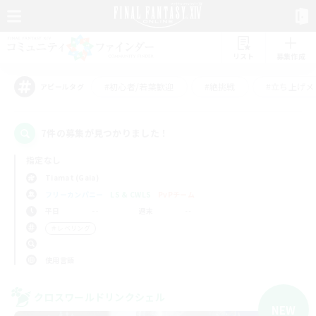
リスト
募集作成
#初心者/若葉歓迎
#絶挑戦
#立ち上げメ
アピールタグ
7件の募集が見つかりました！
指定なし
Tiamat (Gaia)
フリーカンパニー
LS & CWLS
PvPチーム
平日
週末
＃レベリング
使用言語
クロスワールドリンクシェル
NEW