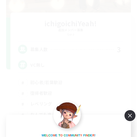
ichigoichiYeah!
追加メンバー募集
Gaia
3
募集人数
VC無し
初心者/若葉歓迎
復帰者歓迎
レベリング
なんでも楽しむ
JA
詳細を見る
W
E
L
C
O
M
E
T
O
C
O
M
M
U
N
I
T
Y
F
I
N
D
E
R
!