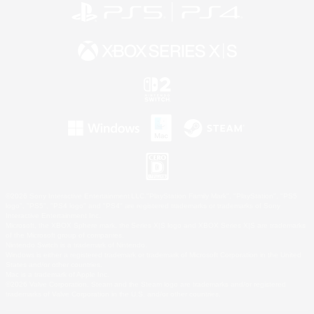
©2026 Sony Interactive Entertainment LLC."PlayStation Family Mark", "PlayStation", "PS5
logo", "PS5", "PS4 logo" and "PS4" are registered trademarks or trademarks of Sony
Interactive Entertainment Inc.
Microsoft, the XBOX Sphere mark, the Series X|S logo and XBOX Series X|S are trademarks
of the Microsoft group of companies.
Nintendo Switch is a trademark of Nintendo.
Windows is either a registered trademark or trademark of Microsoft Corporation in the United
States and/or other countries.
Mac is a trademark of Apple Inc.
©2026 Valve Corporation. Steam and the Steam logo are trademarks and/or registered
trademarks of Valve Corporation in the U.S. and/or other countries.