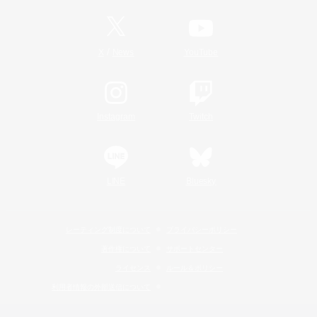
/
X
News
YouTube
Instagram
Twitch
LINE
Bluesky
レーティング制度について
プライバシーポリシー
著作権について
サポートセンター
ライセンス
ルール＆ポリシー
利用者情報の外部送信について