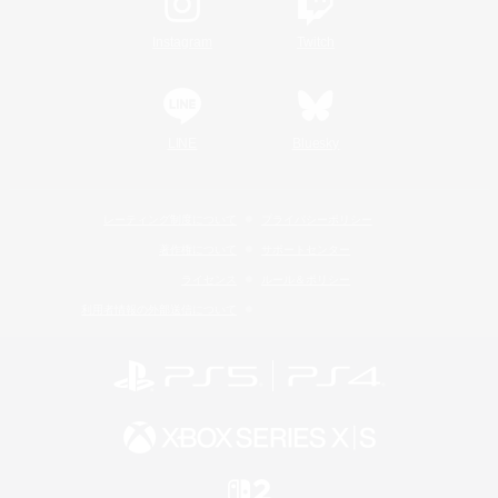
Instagram
Twitch
LINE
Bluesky
レーティング制度について
プライバシーポリシー
著作権について
サポートセンター
ライセンス
ルール＆ポリシー
利用者情報の外部送信について