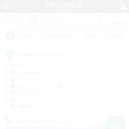
リスト
募集作成
#初心者/若葉歓迎
#絶挑戦
#零式挑戦
アピールタグ
1件の募集が見つかりました！
指定なし
Tiamat (Gaia)
フリーカンパニー
LS & CWLS
PvPチーム
平日
週末
＃モブハント
使用言語
クロスワールドリンクシェル
NEW