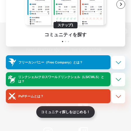
ステップ1
コミュニティを探す
パソコン版へ
フリーカンパニー（Free Company）とは？
関連商品
e-STOREで購入
ゲームダウンロード
リンクシェル/クロスワールドリンクシェル（LS/CWLS）と
は？
Official Information
PvPチームとは？
コミュニティ探しをはじめる！
/
X
News
YouTube