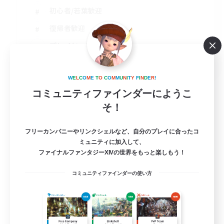
初心者/若葉歓迎
復帰者歓迎
プレイヤー主催イベント
JA
詳細を見る
W
E
L
C
O
M
E
T
O
C
O
M
M
U
N
I
T
Y
F
I
N
D
E
R
!
募集期間: 2026/08/31 まで
コミュニティファインダーにようこ
そ！
フリーカンパニーやリンクシェルなど、自分のプレイに合ったコ
ミュニティに加入して、
ファイナルファンタジーXIVの世界をもっと楽しもう！
コミュニティファインダーの使い方