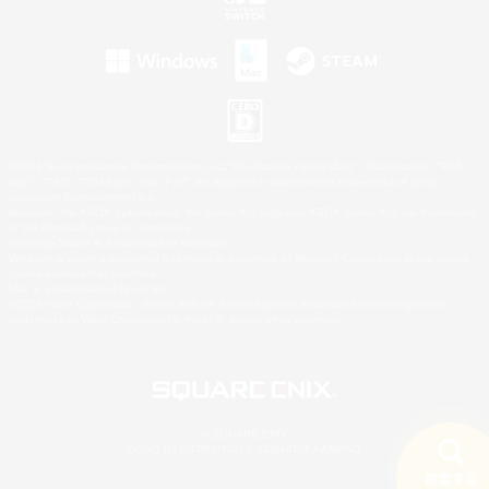
©2026 Sony Interactive Entertainment LLC."PlayStation Family Mark", "PlayStation", "PS5
logo", "PS5", "PS4 logo" and "PS4" are registered trademarks or trademarks of Sony
Interactive Entertainment Inc.
Microsoft, the XBOX Sphere mark, the Series X|S logo and XBOX Series X|S are trademarks
of the Microsoft group of companies.
Nintendo Switch is a trademark of Nintendo.
Windows is either a registered trademark or trademark of Microsoft Corporation in the United
States and/or other countries.
Mac is a trademark of Apple Inc.
©2026 Valve Corporation. Steam and the Steam logo are trademarks and/or registered
trademarks of Valve Corporation in the U.S. and/or other countries.
© SQUARE ENIX
LOGO ILLUSTRATION:© YOSHITAKA AMANO
検索する