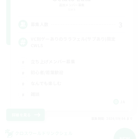
追加メンバー募集
Gaia
3
募集人数
VC別ゲーありのララフェル(サブあり)限定
CWLS
立ち上げメンバー募集
初心者/若葉歓迎
なんでも楽しむ
雑談
JA
詳細を見る
募集期間: 2026/09/06 まで
クロスワールドリンクシェル
NEW