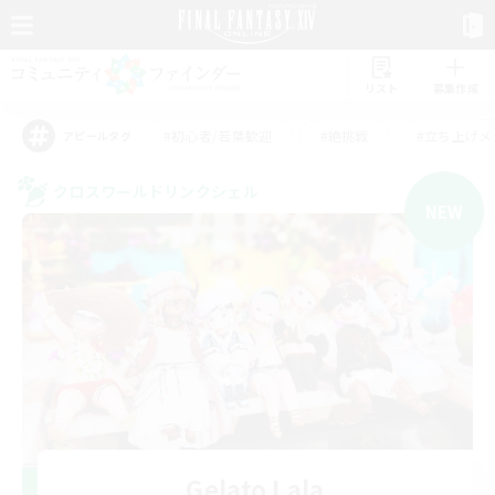
リスト
募集作成
#初心者/若葉歓迎
#絶挑戦
#立ち上げメ
アピールタグ
クロスワールドリンクシェル
NEW
Gelato Lala