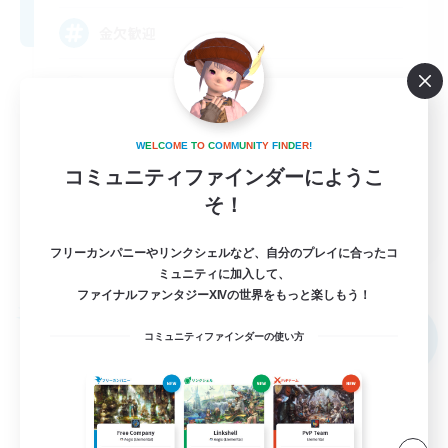
金欠歓迎
社会人中心
初心者/若葉歓迎
W
E
L
C
O
M
E
T
O
C
O
M
M
U
N
I
T
Y
F
I
N
D
E
R
!
なんでも楽しむ
コミュニティファインダーにようこ
体験歓迎
そ！
JA
フリーカンパニーやリンクシェルなど、自分のプレイに合ったコ
詳細を見る
募集期間: 2026/09/06 まで
ミュニティに加入して、
ファイナルファンタジーXIVの世界をもっと楽しもう！
フリーカンパニー
NEW
コミュニティファインダーの使い方