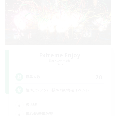
Extreme Enjoy
追加メンバー募集
Gaia
20
募集人数
極/幻/シンク/下限/VC無/毎週イベント
極挑戦
初心者/若葉歓迎