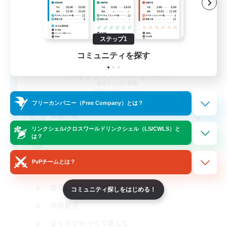
ステップ1
コミュニティを探す
Happy Fantasy Life
追加メンバー募集
Alexander [Gaia]
フリーカンパニー（Free Company）とは？
4
募集人数
リンクシェル/クロスワールドリンクシェル（LS/CWLS）と
は？
再建中の少人数VCなしです！
PvPチームとは？
初心者/若葉歓迎
復帰者歓迎
コミュニティ探しをはじめる！
体験歓迎
まったりゆっくり楽しむ