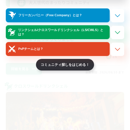
大人世代のまったりコミュニティ
フリーカンパニー（Free Company）とは？
スクリーンショット撮影
社会人中心
リンクシェル/クロスワールドリンクシェル（LS/CWLS）と
は？
まったりゆっくり楽しむ
レベリング
PvPチームとは？
JA
コミュニティ探しをはじめる！
詳細を見る
募集期間: 2026/08/30 まで
クロスワールドリンクシェル