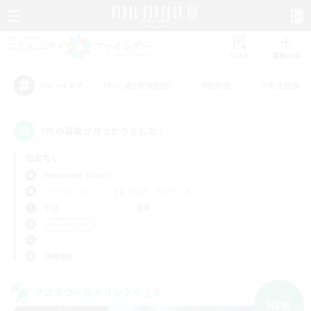
リスト
募集作成
#初心者/若葉歓迎
#絶挑戦
#零式挑戦
アピールタグ
7件の募集が見つかりました！
指定なし
Alexander (Gaia)
フリーカンパニー
LS & CWLS
PvPチーム
平日
週末
＃レベリング
使用言語
クロスワールドリンクシェル
NEW