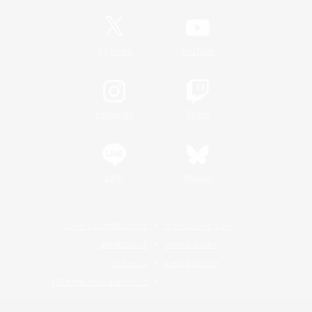
/
X
News
YouTube
Instagram
Twitch
LINE
Bluesky
レーティング制度について
プライバシーポリシー
著作権について
サポートセンター
ライセンス
ルール＆ポリシー
利用者情報の外部送信について