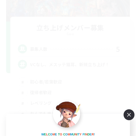
立ち上げメンバー募集
Gaia
5
募集人数
VCなし、メスッテ猫耳、新規立ち上げ！
初心者/若葉歓迎
復帰者歓迎
レベリング
なんでも楽しむ
JA
詳細を見る
W
E
L
C
O
M
E
T
O
C
O
M
M
U
N
I
T
Y
F
I
N
D
E
R
!