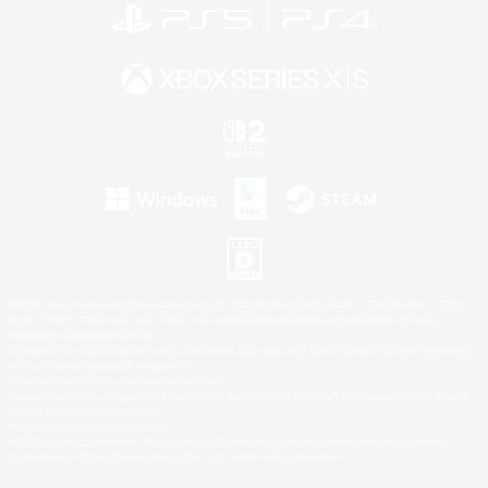
©2026 Sony Interactive Entertainment LLC."PlayStation Family Mark", "PlayStation", "PS5
logo", "PS5", "PS4 logo" and "PS4" are registered trademarks or trademarks of Sony
Interactive Entertainment Inc.
Microsoft, the XBOX Sphere mark, the Series X|S logo and XBOX Series X|S are trademarks
of the Microsoft group of companies.
Nintendo Switch is a trademark of Nintendo.
Windows is either a registered trademark or trademark of Microsoft Corporation in the United
States and/or other countries.
Mac is a trademark of Apple Inc.
©2026 Valve Corporation. Steam and the Steam logo are trademarks and/or registered
trademarks of Valve Corporation in the U.S. and/or other countries.