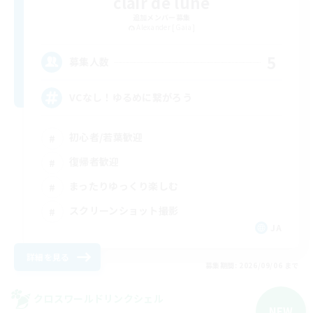
clair de lune
追加メンバー募集
Alexander [Gaia]
5
募集人数
VCなし！ゆるめに繋がろう
初心者/若葉歓迎
復帰者歓迎
まったりゆっくり楽しむ
スクリーンショット撮影
JA
詳細を見る
募集期間: 2026/09/06 まで
クロスワールドリンクシェル
NEW