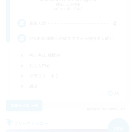
追加メンバー募集
Alexander [Gaia]
4
募集人数
8/8 更新 体験◎若葉サブキャラ復帰者大歓迎
初心者/若葉歓迎
社会人中心
クラフター中心
雑談
JA
詳細を見る
募集期間: 2026/09/06 まで
フリーカンパニー
NEW