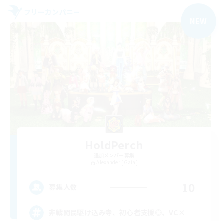
フリーカンパニー
NEW
HoldPerch
追加メンバー募集
Alexander [Gaia]
10
募集人数
非戦闘民駆け込み寺、初心者支援◎、VC×