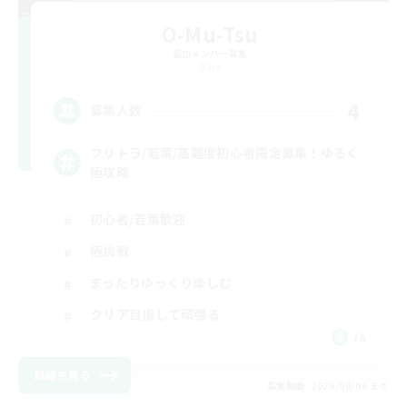
O-Mu-Tsu
追加メンバー募集
Gaia
4
募集人数
フリトラ/若葉/高難度初心者限定募集！ゆるく
極攻略
初心者/若葉歓迎
極挑戦
まったりゆっくり楽しむ
クリア目指して頑張る
JA
詳細を見る
募集期間: 2026/09/06 まで