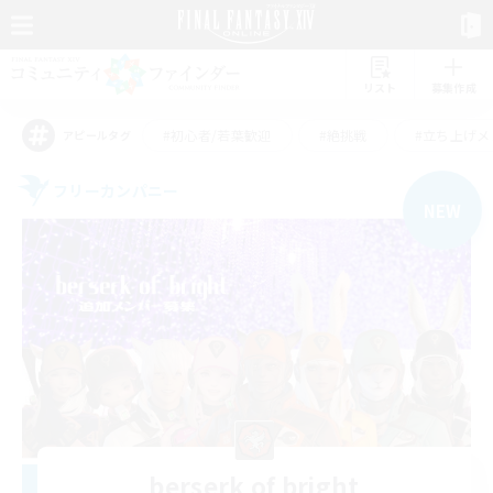
リスト
募集作成
#初心者/若葉歓迎
#絶挑戦
#立ち上げメ
アピールタグ
フリーカンパニー
NEW
berserk of bright