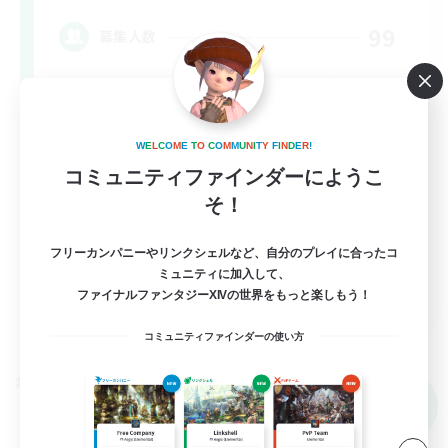
99
募集人数
エウレカ・ボズヤ・アイルみんなで遊びましょ
ー！
W
E
L
C
O
M
E
T
O
C
O
M
M
U
N
I
T
Y
F
I
N
D
E
R
!
初心者/若葉歓迎
コミュニティファインダーにようこ
復帰者歓迎
そ！
レベリング
フリーカンパニーやリンクシェルなど、自分のプレイに合ったコ
クリア目指して頑張る
ミュニティに加入して、
JA
ファイナルファンタジーXIVの世界をもっと楽しもう！
詳細を見る
コミュニティファインダーの使い方
募集期間: 2026/09/06 まで
クロスワールドリンクシェル
NEW