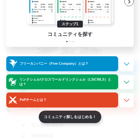
ステップ1
コミュニティを探す
立ち上げメンバー募集
フリーカンパニー（Free Company）とは？
Gaia
リンクシェル/クロスワールドリンクシェル（LS/CWLS）と
は？
24
募集人数
PvPチームとは？
【30〜40代】新生編プレイヤー中心メンバー
募集
コミュニティ探しをはじめる！
初心者/若葉歓迎
復帰者歓迎