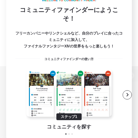
W
E
L
C
O
M
E
T
O
C
O
M
M
U
N
I
T
Y
F
I
N
D
E
R
!
コミュニティファインダーにようこ
そ！
フリーカンパニーやリンクシェルなど、自分のプレイに合ったコ
ミュニティに加入して、
ファイナルファンタジーXIVの世界をもっと楽しもう！
コミュニティファインダーの使い方
パソコン版へ
関連商品
e-STOREで購入
ステップ1
ゲームダウンロード
コミュニティを探す