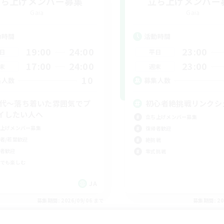
立ち上げメンバー募集
立ち上げメンバー
Gaia
Gaia
動時間
活動時間
19:00
24:00
23:00
日
平日
17:00
24:00
23:00
末
週末
10
集人数
募集人数
0代～落ち着いた雰囲気でプ
初心者絶挑戦リンクシ
イしたい人へ
立ち上げメンバー募集
上げメンバー募集
復帰者歓迎
者/若葉歓迎
絶挑戦
者歓迎
零式挑戦
でも楽しむ
JA
募集期間: 2026/09/06 まで
募集期間: 20