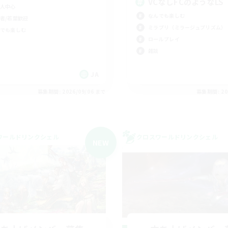
VCなしFCのようなLS
人中心
なんでも楽しむ
者/若葉歓迎
ミラプリ（ミラージュプリズム）
でも楽しむ
ロールプレイ
雑談
JA
募集期間: 2026/09/06 まで
募集期間: 20
ワールドリンクシェル
クロスワールドリンクシェル
NEW