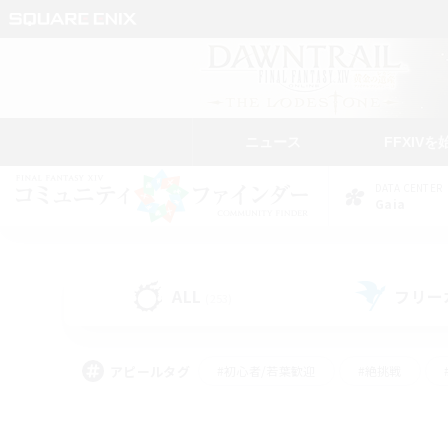
ニュース
FFXIVを
DATA CENTER
Gaia
ALL
フリー
(253)
アピールタグ
#初心者/若葉歓迎
#絶挑戦
#学生中心
#なんでも楽しむ
#モブハント
#
#演奏
#ミラプリ（ミラ