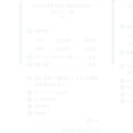
YUKAPERO!-WAKABA-
追加メンバー募集
Gaia
活
活動時間
平
18:00
1:00
平日
週
10:00
1:00
週末
募
10
アクティブメンバー数
10
募集人数
V
立
同じ目線で冒険してくれる仲間
初心
を募集中です！
復帰
まったりゆっくり楽しむ
レベ
初心者/若葉歓迎
なん
復帰者歓迎
体験歓迎
JA
募集期間: 2026/09/06 まで