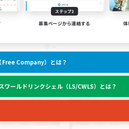
Cメイン（ディスコード必
極/幻/シンク/下限/VC
ステップ2
）
イベント
極挑戦
す
募集ページから連絡する
体
人中心
初心者/若葉歓迎
たりゆっくり楽しむ
復帰者歓迎
でも楽しむ
体験歓迎
JA
募集期間: 2026/09/06 まで
募集期間: 20
ree Company）とは？
ワールドリンクシェル
クロスワールドリンクシェル
スワールドリンクシェル（LS/CWLS）とは？
NEW