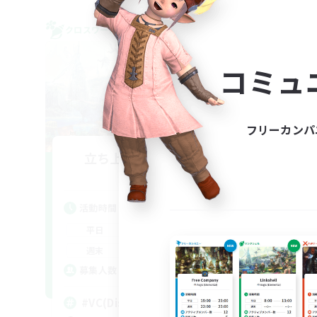
クロスワールドリンクシェル
クロス
NEW
コミュ
フリーカンパ
立ち上げメンバー募集
Gaia
活動時間
活
19:00
1:00
平日
平
0:00
23:00
週末
週
2
募集人数
ア
募
#VC(Discord)有