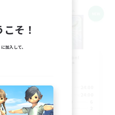
クロスワールドリンクシェル
NEW
NEW
うこそ！
ィに加入して、
y
Benediction!
追加メンバー募集
Gaia
活動時間
24:00
21:00
24:00
平日
24:00
21:00
24:00
週末
15
6
アクティブメンバー数
20
2
募集人数