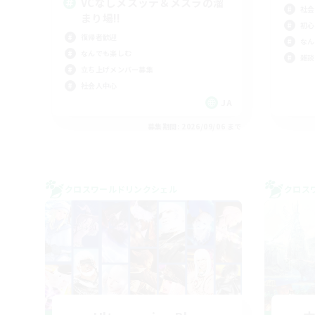
VCなしメスッテ＆メスラの溜
社会
まり場!!
初心
復帰者歓迎
なん
なんでも楽しむ
雑談
立ち上げメンバー募集
社会人中心
JA
募集期間: 2026/09/06 まで
クロスワールドリンクシェル
クロス