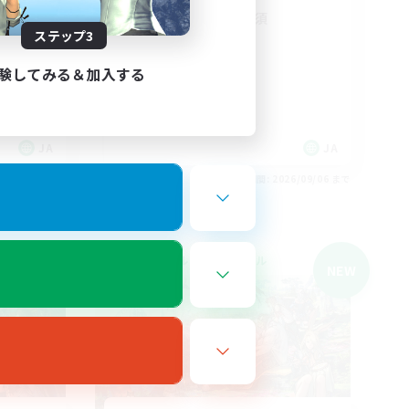
無/毎週
DiscordでのVC必須
ステップ3
まったりゆっくり楽しむ
雑談
験してみる＆加入する
体験歓迎
スクリーンショット撮影
JA
JA
26/09/06 まで
募集期間: 2026/09/06 まで
クロスワールドリンクシェル
NEW
NEW