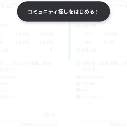
立ち上げメンバー募集
立ち上げメンバー
コミュニティ探しをはじめる！
Gaia
Gaia
動時間
活動時間
19:00
24:00
22:00
日
平日
19:00
24:00
0:00
末
週末
5
集人数
募集人数
Cなし、メスッテ猫耳、新規
初心者、復帰者同士で
ち上げ！
イワイ！
者/若葉歓迎
初心者/若葉歓迎
者歓迎
復帰者歓迎
リング
雑談
でも楽しむ
なんでも楽しむ
JA
募集期間: 2026/09/06 まで
募集期間: 20