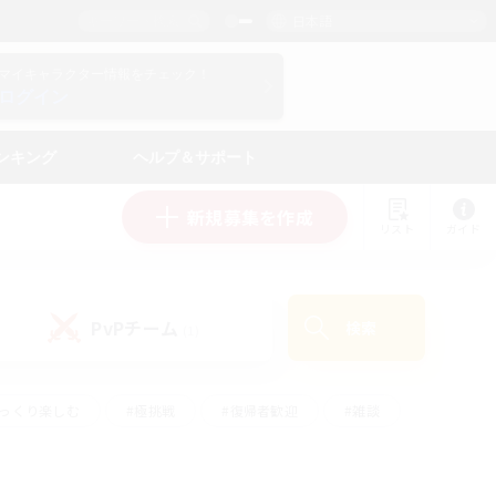
日本語
マイキャラクター情報をチェック！
ログイン
ンキング
ヘルプ＆サポート
新規募集を作成
リスト
ガイド
PvPチーム
検索
(1)
ゆっくり楽しむ
#極挑戦
#復帰者歓迎
#雑談
#ハウジング
#トレジャーハント
#レベリング
#プレイヤー主催イベント