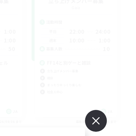
募集
立ち上げメンバー募集
Gaia
活動時間
1:00
22:00
24:00
平日
1:00
10:00
1:00
週末
50
10
募集人数
ェル
FF14と別ゲーと雑談
立ち上げメンバー募集
雑談
まったりゆっくり楽しむ
社会人中心
JA
JA
26/09/06 まで
募集期間: 2026/09/06 まで