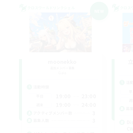
クロスワールドリンクシェル
クロス
NEW
moonekko
追加メンバー募集
Gaia
活
活動時間
平
19:00
23:00
平日
週
19:00
24:00
週末
募
3
アクティブメンバー数
3
募集人数
D
C