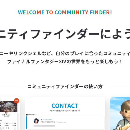
W
E
L
C
O
M
E
T
O
C
O
M
M
U
N
I
T
Y
F
I
N
D
E
R
!
ワールドリンクシェル
クロスワールドリンクシェル
NEW
ニティファインダーによ
ニーやリンクシェルなど、自分のプレイに合ったコミュニテ
ファイナルファンタジーXIVの世界をもっと楽しもう！
DAB of FRUIT
Extreme Enjo
追加メンバー募集
追加メンバー募集
Gaia
Gaia
コミュニティファインダーの使い方
動時間
活動時間
22:00
1:00
21:00
日
平日
22:00
1:00
21:00
末
週末
10
クティブメンバー数
アクティブメンバー数
4
集人数
募集人数