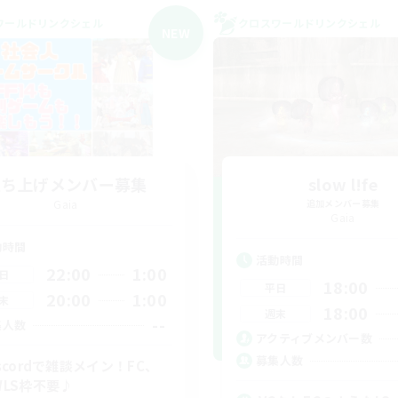
ワールドリンクシェル
クロスワールドリンクシェル
NEW
立ち上げメンバー募集
slow l!fe
Gaia
追加メンバー募集
Gaia
動時間
活動時間
22:00
1:00
日
18:00
平日
20:00
1:00
末
18:00
週末
--
集人数
アクティブメンバー数
募集人数
iscordで雑談メイン！FC、
WLS枠不要♪