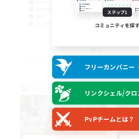
立ち上げメンバー募集
V
初心者/若葉歓迎
ステップ1
須
雑談
雑談
なんでも楽しむ
コミュニティを探
社会
まっ
なん
JA
募集期間: 2026/09/06 まで
フリーカンパニー（F
クロスワールドリンクシェル
クロス
リンクシェル/クロ
NEW
PvPチームとは？