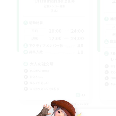
Ultramarine Blue
追加メンバー募集
Gaia
活
活動時間
平
20:00
24:00
平日
週
12:00
24:00
週末
募
48
アクティブメンバー数
10
募集人数
3
レ
大人の社交場
立ち
初心者/若葉歓迎
初心
社会人中心
復帰
なんでも楽しむ
なん
まったりゆっくり楽しむ
JA
募集期間: 2026/09/06 まで