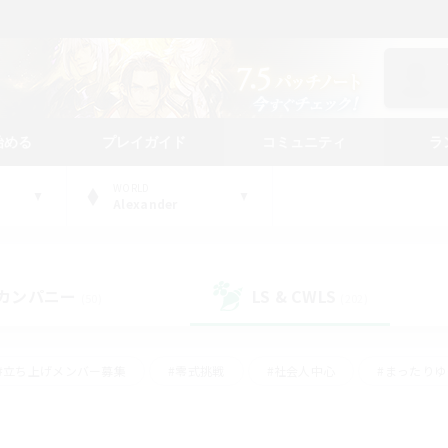
始める
プレイガイド
コミュニティ
ラ
WORLD
Alexander
カンパニー
LS & CWLS
(50)
(202)
#立ち上げメンバー募集
#零式挑戦
#社会人中心
#まったり
体験歓迎
#クラフター中心
#ロールプレイ
#ギャザラー中心
ージュプリズム）
#スクリーンショット撮影
#クリア目指して頑張る