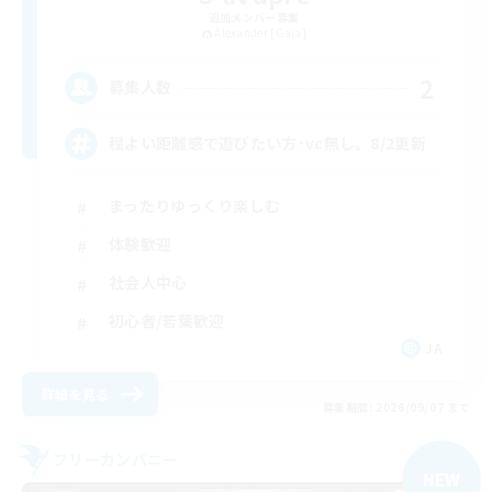
追加メンバー募集
Alexander [Gaia]
2
募集人数
程よい距離感で遊びたい方･vc無し。8/2更新
まったりゆっくり楽しむ
体験歓迎
社会人中心
初心者/若葉歓迎
JA
詳細を見る
募集期間: 2026/09/07 まで
フリーカンパニー
NEW