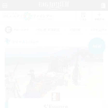
リスト
募集作成
#初心者/若葉歓迎
#絶挑戦
#立ち上げメ
アピールタグ
フリーカンパニー
NEW
S'livupre