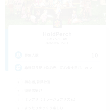
HoldPerch
追加メンバー募集
Alexander [Gaia]
10
募集人数
非戦闘民駆け込み寺、初心者支援◎、VC×
初心者/若葉歓迎
復帰者歓迎
ミラプリ（ミラージュプリズム）
まったりゆっくり楽しむ