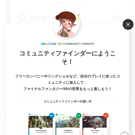
Alexander [Gaia]
30
募集人数
金欠歓迎
W
E
L
C
O
M
E
T
O
C
O
M
M
U
N
I
T
Y
F
I
N
D
E
R
!
社会人中心
コミュニティファインダーにようこ
初心者/若葉歓迎
そ！
なんでも楽しむ
フリーカンパニーやリンクシェルなど、自分のプレイに合ったコ
体験歓迎
ミュニティに加入して、
JA
ファイナルファンタジーXIVの世界をもっと楽しもう！
詳細を見る
コミュニティファインダーの使い方
募集期間: 2026/09/06 まで
フリーカンパニー
NEW