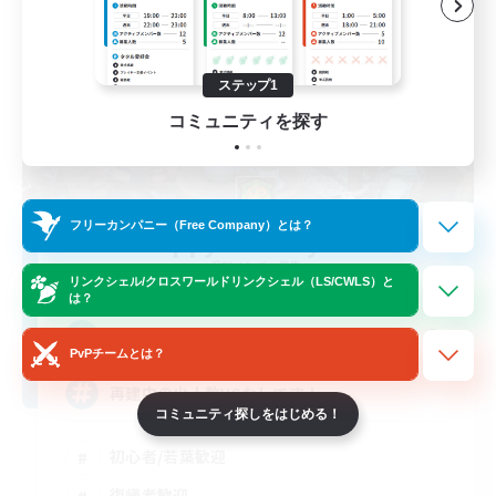
ステップ1
コミュニティを探す
フリーカンパニー（Free Company）とは？
Happy Fantasy Life
追加メンバー募集
Alexander [Gaia]
リンクシェル/クロスワールドリンクシェル（LS/CWLS）と
は？
4
募集人数
PvPチームとは？
再建中の少人数VCなしです！
コミュニティ探しをはじめる！
初心者/若葉歓迎
復帰者歓迎