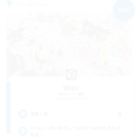
フリーカンパニー
NEW
Wizz
追加メンバー募集
Alexander [Gaia]
5
募集人数
VCなし☆初心者さん！SW2から始めた方も大
歓迎！