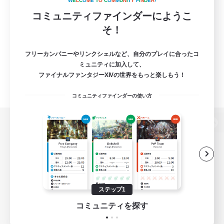
W
E
L
C
O
M
E
T
O
C
O
M
M
U
N
I
T
Y
F
I
N
D
E
R
!
コミュニティファインダーにようこ
そ！
フリーカンパニーやリンクシェルなど、自分のプレイに合ったコ
ミュニティに加入して、
ファイナルファンタジーXIVの世界をもっと楽しもう！
コミュニティファインダーの使い方
パソコン版へ
関連商品
e-STOREで購入
ステップ1
ゲームダウンロード
コミュニティを探す