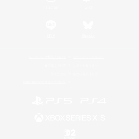
Instagram
Twitch
LINE
Bluesky
レーティング制度について
プライバシーポリシー
著作権について
サポートセンター
ライセンス
ルール＆ポリシー
利用者情報の外部送信について