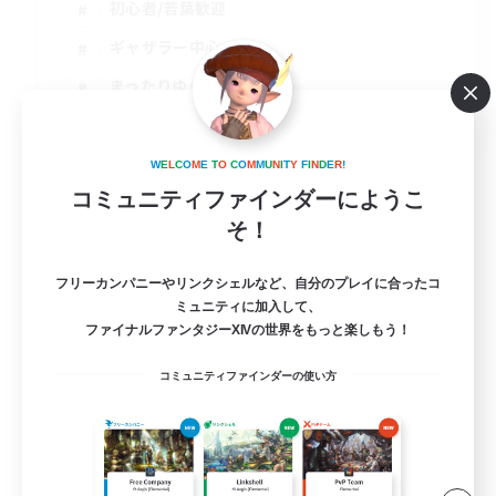
初心者/若葉歓迎
ギャザラー中心
まったりゆっくり楽しむ
JA
詳細を見る
W
E
L
C
O
M
E
T
O
C
O
M
M
U
N
I
T
Y
F
I
N
D
E
R
!
募集期間: 2026/08/10 まで
コミュニティファインダーにようこ
そ！
フリーカンパニーやリンクシェルなど、自分のプレイに合ったコ
ミュニティに加入して、
ファイナルファンタジーXIVの世界をもっと楽しもう！
コミュニティファインダーの使い方