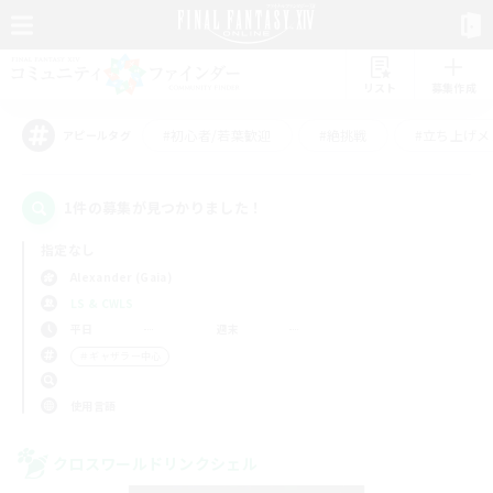
リスト
募集作成
#初心者/若葉歓迎
#絶挑戦
#立ち上げメ
アピールタグ
1件の募集が見つかりました！
指定なし
Alexander (Gaia)
LS & CWLS
平日
週末
＃ギャザラー中心
使用言語
クロスワールドリンクシェル