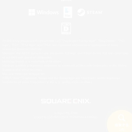
©2026 Sony Interactive Entertainment LLC."PlayStation Family Mark", "PlayStation", "PS5
logo", "PS5", "PS4 logo" and "PS4" are registered trademarks or trademarks of Sony
Interactive Entertainment Inc.
Microsoft, the XBOX Sphere mark, the Series X|S logo and XBOX Series X|S are trademarks
of the Microsoft group of companies.
Nintendo Switch is a trademark of Nintendo.
Windows is either a registered trademark or trademark of Microsoft Corporation in the United
States and/or other countries.
Mac is a trademark of Apple Inc.
©2026 Valve Corporation. Steam and the Steam logo are trademarks and/or registered
trademarks of Valve Corporation in the U.S. and/or other countries.
© SQUARE ENIX
LOGO ILLUSTRATION:© YOSHITAKA AMANO
検索する
1件