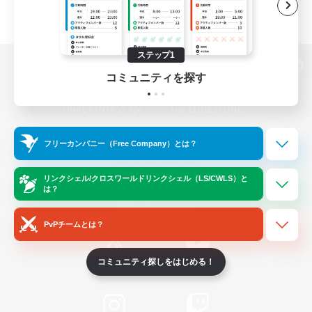
ステップ1
パソコン版へ
コミュニティを探す
関連商品
e-STOREで購入
フリーカンパニー（Free Company）とは？
ゲームダウンロード
リンクシェル/クロスワールドリンクシェル（LS/CWLS）と
は？
Official Information
PvPチームとは？
コミュニティ探しをはじめる！
/
X
News
YouTube