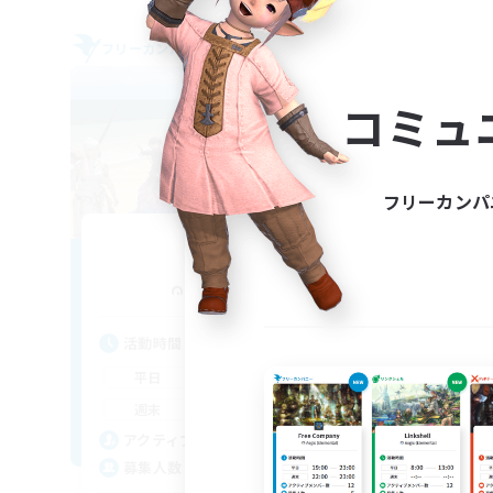
フリーカンパニー
フリー
NEW
コミュ
フリーカンパ
S'livupre
Co
追加メンバー募集
Alexander [Gaia]
活動時間
活
10:00
1:00
平日
平
8:00
2:00
週末
週
14
アクティブメンバー数
ア
2
募集人数
募