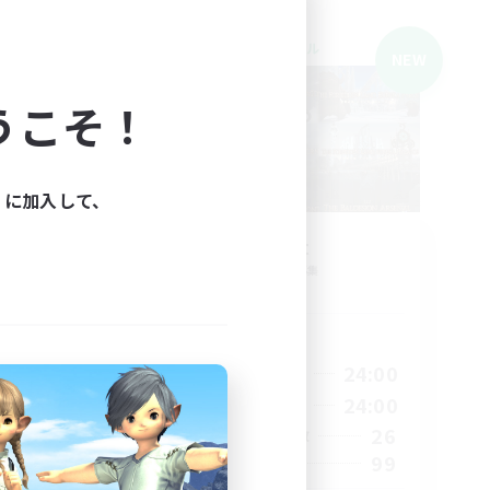
クロスワールドリンクシェル
NEW
NEW
うこそ！
ィに加入して、
募集
Delight
追加メンバー募集
Gaia
活動時間
24:00
19:00
24:00
平日
24:00
20:00
24:00
週末
10
26
アクティブメンバー数
99
募集人数
囲気でプ