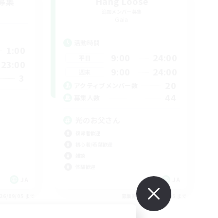
募集
Hang Loose
追加メンバー募集
Gaia
活動時間
1:00
9:00
24:00
平日
23:00
9:00
24:00
週末
3
20
アクティブメンバー数
44
募集人数
光のお父さん
復帰者歓迎
初心者/若葉歓迎
雑談
体験歓迎
JA
JA
26/09/05 まで
募集期間: 2026/09/05 まで