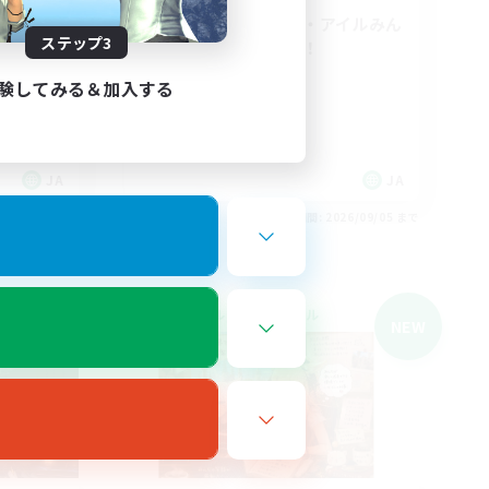
エウレカ・ボズヤ・アイルみん
ステップ3
なで遊びましょー！
初心者/若葉歓迎
験してみる＆加入する
復帰者歓迎
レベリング
クリア目指して頑張る
JA
JA
26/09/05 まで
募集期間: 2026/09/05 まで
クロスワールドリンクシェル
NEW
NEW