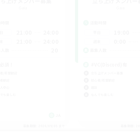
立ち上げメンバー募集
立ち上げメンバー
Gaia
Gaia
動時間
活動時間
21:00
24:00
19:00
日
平日
21:00
24:00
0:00
末
週末
20
集人数
募集人数
C必須！
#VC(Discord)有
者/若葉歓迎
立ち上げメンバー募集
者歓迎
初心者/若葉歓迎
人中心
雑談
でも楽しむ
なんでも楽しむ
JA
募集期間: 2026/09/05 まで
募集期間: 20