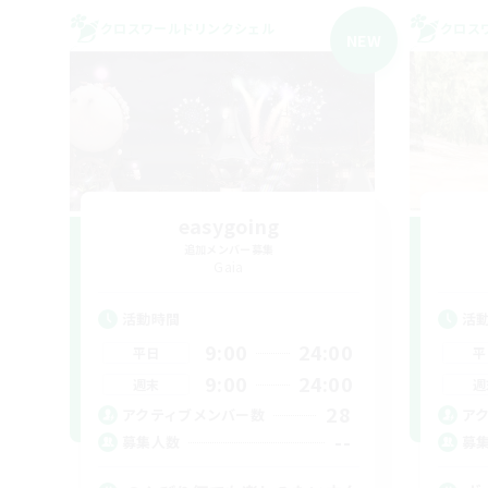
クロスワールドリンクシェル
クロス
NEW
easygoing
追加メンバー募集
Gaia
活動時間
活
9:00
24:00
平日
平
9:00
24:00
週末
週
28
アクティブメンバー数
ア
--
募集人数
募