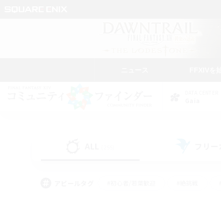
ニュース
FFXIVを
DATA CENTER
Gaia
ALL
フリー
(255)
アピールタグ
#初心者/若葉歓迎
#絶挑戦
#モブハント
#なんでも楽しむ
#ロールプ
#ミラプリ（ミラージュプリズム）