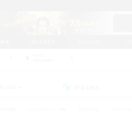
始める
プレイガイド
コミュニティ
ラ
WORLD
Alexander
カンパニー
LS & CWLS
(52)
(202)
#零式挑戦
#立ち上げメンバー募集
#社会人中心
#まったり
レイ
#クラフター中心
#体験歓迎
#ギャザラー中心
#
#スクリーンショット撮影
#ハウジング
#演奏
#クリア目指