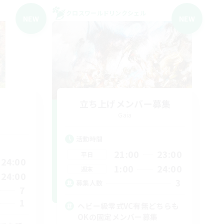
クロスワールドリンクシェル
NEW
NEW
立ち上げメンバー募集
Gaia
活動時間
21:00
23:00
平日
24:00
1:00
24:00
週末
24:00
3
募集人数
7
1
ヘビー級零式VC有無どちらも
OKの固定メンバー募集