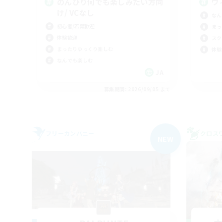
のんびり何でも楽しみたい方向
ヴ
け/ VCなし
なん
初心者/若葉歓迎
まっ
体験歓迎
スク
まったりゆっくり楽しむ
体験
なんでも楽しむ
JA
募集期間: 2026/09/05 まで
フリーカンパニー
クロス
NEW