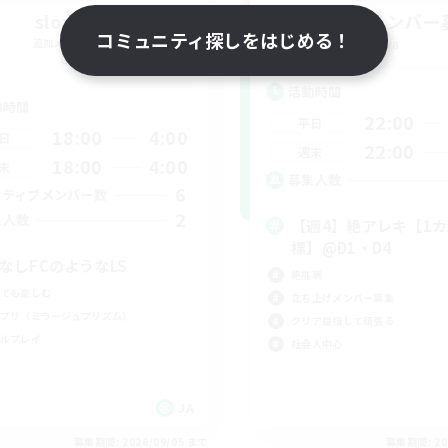
slow l!fe
立ち上げメンバー
コミュニティ探しをはじめる！
追加メンバー募集
Gaia
Gaia
活動時間
動時間
22:00
平日
18:00
4:00
日
22:00
週末
18:00
4:00
末
募集人数
6
クティブメンバー数
2
集人数
【週4】絶アレキ【1
標】@D1・D4
CなしFCのようなLS
絶挑戦
でも楽しむ
立ち上げメンバー募集
プリ（ミラージュプリズム）
クリア目指して頑張る
ルプレイ
社会人中心
JA
募集期間: 2026/09/05 まで
募集期間: 20