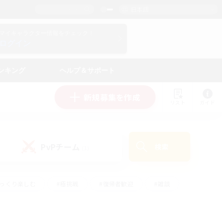
日本語
マイキャラクター情報をチェック！
ログイン
ンキング
ヘルプ＆サポート
新規募集を作成
リスト
ガイド
PvPチーム
検索
(1)
ゆっくり楽しむ
#極挑戦
#復帰者歓迎
#雑談
学生中心
#トレジャーハント
#レベリング
して頑張る
#プレイヤー主催イベント