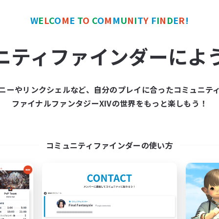
W
E
L
C
O
M
E
T
O
C
O
M
M
U
N
I
T
Y
F
I
N
D
E
R
!
カンパニー
クロスワールドリンクシェル
NEW
ニティファインダーによ
ニーやリンクシェルなど、自分のプレイに合ったコミュニテ
ファイナルファンタジーXIVの世界をもっと楽しもう！
mpass of my heart
立ち上げメンバー
追加メンバー募集
Gaia
Alexander [Gaia]
コミュニティファインダーの使い方
活動時間
動時間
19:00
平日
21:00
24:00
日
17:00
週末
21:00
24:00
末
募集人数
12
クティブメンバー数
1
集人数
30代～落ち着いた雰