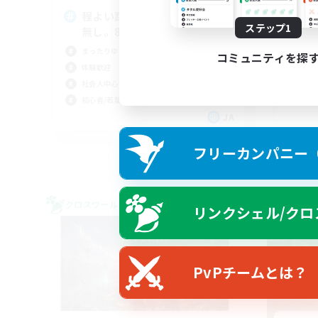
程よい距離感で遊びたい方･vc
気
ステップ1
無し。8/2更新
中
まったりゆっくり楽しむ
初心
コミュニティを探
体験歓迎
雑談
社会人中心
まっ
初心者/若葉歓迎
ミラ
JA
募集期間: 2026/09/05 まで
フリーカンパニー（F
クロスワールドリンクシェル
クロス
リンクシェル/クロ
NEW
PvPチームとは？