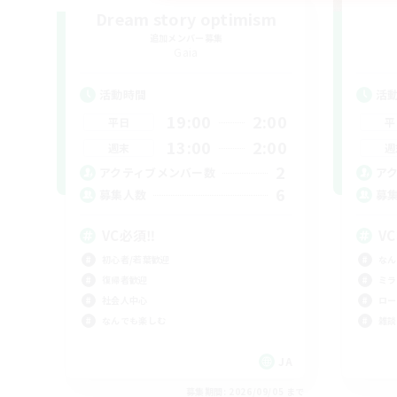
Dream story optimism
追加メンバー募集
Gaia
活動時間
活
19:00
2:00
平日
平
13:00
2:00
週末
週
2
アクティブメンバー数
ア
6
募集人数
募
VC必須‼️
V
初心者/若葉歓迎
なん
復帰者歓迎
ミラ
社会人中心
ロー
なんでも楽しむ
雑談
JA
募集期間: 2026/09/05 まで