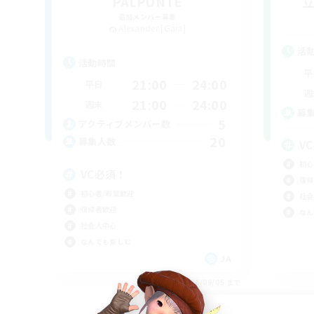
PALPUNTE
追加メンバー募集
Alexander [Gaia]
活
活動時間
平
21:00
24:00
平日
週
21:00
24:00
週末
募
5
アクティブメンバー数
20
募集人数
V
初心
VC必須！
復帰
初心者/若葉歓迎
社会
復帰者歓迎
なん
社会人中心
なんでも楽しむ
JA
募集期間: 2026/09/05 まで