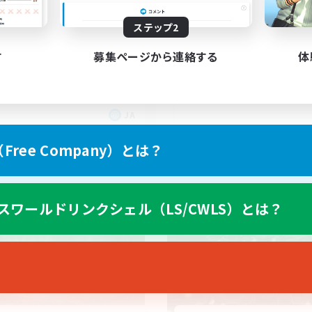
レイしたい人へ
軽に誘い合える仲間を募集
立ち上げメンバー募集
ステップ2
！
初心者/若葉歓迎
者/若葉歓迎
復帰者歓迎
す
募集ページから連絡する
体
なんでも楽しむ
たりゆっくり楽しむ
プリ（ミラージュプリズム）
JA
募集期間: 2026/09/05 まで
募集期間: 20
ree Company）とは？
ワールドリンクシェル
クロスワールドリンクシェル
スワールドリンクシェル（LS/CWLS）とは？
NEW