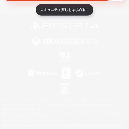
ライセンス
ルール＆ポリシー
利用者情報の外部送信について
コミュニティ探しをはじめる！
©2026 Sony Interactive Entertainment LLC."PlayStation Family Mark", "PlayStation", "PS5
logo", "PS5", "PS4 logo" and "PS4" are registered trademarks or trademarks of Sony
Interactive Entertainment Inc.
Microsoft, the XBOX Sphere mark, the Series X|S logo and XBOX Series X|S are trademarks
of the Microsoft group of companies.
Nintendo Switch is a trademark of Nintendo.
Windows is either a registered trademark or trademark of Microsoft Corporation in the United