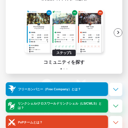
ゲームダウンロード
Official Information
/
X
News
YouTube
ステップ1
コミュニティを探す
Instagram
Twitch
フリーカンパニー（Free Company）とは？
LINE
Bluesky
リンクシェル/クロスワールドリンクシェル（LS/CWLS）と
は？
レーティング制度について
プライバシーポリシー
著作権について
サポートセンター
PvPチームとは？