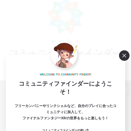
W
E
L
C
O
M
E
T
O
C
O
M
M
U
N
I
T
Y
F
I
N
D
E
R
!
コミュニティファインダーにようこ
そ！
パソコン版へ
フリーカンパニーやリンクシェルなど、自分のプレイに合ったコ
ミュニティに加入して、
ファイナルファンタジーXIVの世界をもっと楽しもう！
関連商品
e-STOREで購入
コミュニティファインダーの使い方