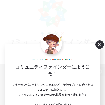
W
E
L
C
O
M
E
T
O
C
O
M
M
U
N
I
T
Y
F
I
N
D
E
R
!
コミュニティファインダーにようこ
そ！
パソコン版へ
フリーカンパニーやリンクシェルなど、自分のプレイに合ったコ
ミュニティに加入して、
ファイナルファンタジーXIVの世界をもっと楽しもう！
関連商品
e-STOREで購入
コミュニティファインダーの使い方