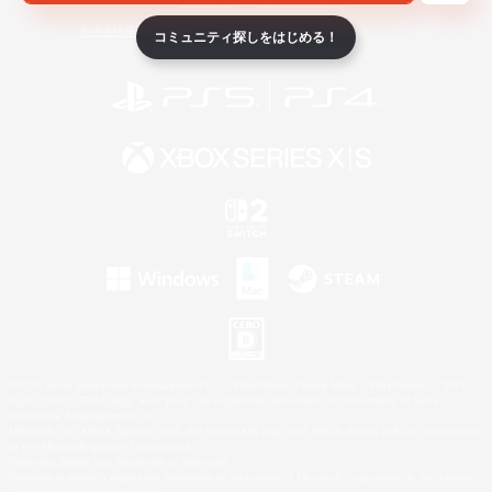
ライセンス
ルール＆ポリシー
利用者情報の外部送信について
コミュニティ探しをはじめる！
©2026 Sony Interactive Entertainment LLC."PlayStation Family Mark", "PlayStation", "PS5
logo", "PS5", "PS4 logo" and "PS4" are registered trademarks or trademarks of Sony
Interactive Entertainment Inc.
Microsoft, the XBOX Sphere mark, the Series X|S logo and XBOX Series X|S are trademarks
of the Microsoft group of companies.
Nintendo Switch is a trademark of Nintendo.
Windows is either a registered trademark or trademark of Microsoft Corporation in the United