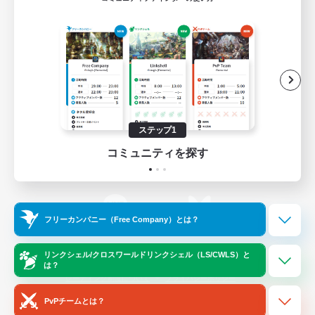
ゲームダウンロード
Official Information
/
X
News
YouTube
ステップ1
コミュニティを探す
Instagram
Twitch
フリーカンパニー（Free Company）とは？
LINE
Bluesky
リンクシェル/クロスワールドリンクシェル（LS/CWLS）と
は？
レーティング制度について
プライバシーポリシー
著作権について
サポートセンター
PvPチームとは？