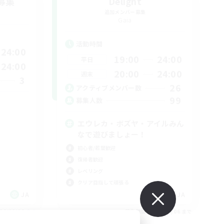
募集
Delight
追加メンバー募集
Gaia
活動時間
24:00
19:00
24:00
平日
24:00
20:00
24:00
週末
3
26
アクティブメンバー数
99
募集人数
エウレカ・ボズヤ・アイルみん
なで遊びましょー！
初心者/若葉歓迎
復帰者歓迎
レベリング
クリア目指して頑張る
JA
JA
26/09/06 まで
募集期間: 2026/09/06 まで