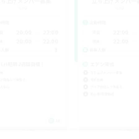
立ち上げメンバー募集
立ち上げメンバー
Gaia
Gaia
動時間
活動時間
20:00
22:00
22:00
日
平日
20:00
22:00
22:00
末
週末
3
集人数
募集人数
バハ短期 2週間目標！
エデン零式
戦
立ち上げメンバー募集
ア目指して頑張る
零式挑戦
人中心
クリア目指して頑張る
初心者/若葉歓迎
JA
募集期間: 2026/09/06 まで
募集期間: 20