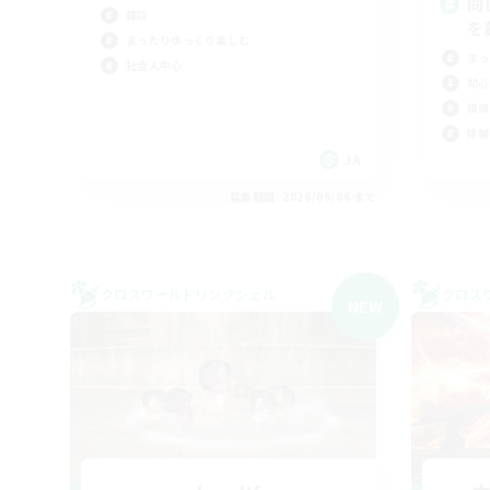
同
雑談
を
まったりゆっくり楽しむ
まっ
社会人中心
初心
復帰
体験
JA
募集期間: 2026/09/06 まで
クロスワールドリンクシェル
クロス
NEW