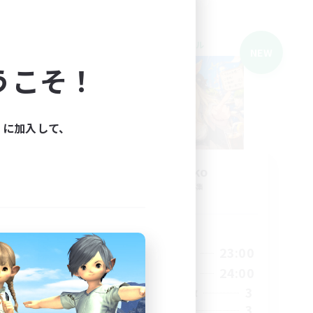
クロスワールドリンクシェル
NEW
NEW
うこそ！
ィに加入して、
moonekko
追加メンバー募集
Gaia
活動時間
1:00
19:00
23:00
平日
4:00
19:00
24:00
週末
8
3
アクティブメンバー数
3
3
募集人数