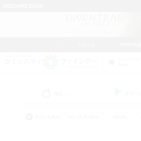
ニュース
FFXIVを
DATA CENTER
Gaia
ALL
フリー
(249)
アピールタグ
#初心者/若葉歓迎
#絶挑戦
#学生中心
#なんでも楽しむ
#モブハント
#
#演奏
#ミラプリ（ミラ