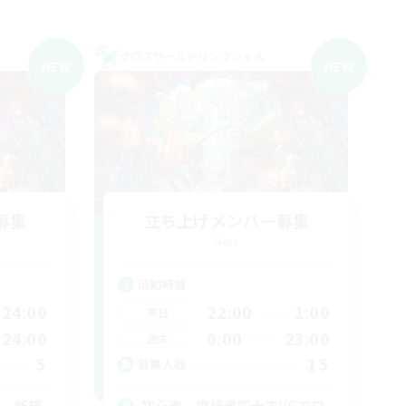
クロスワールドリンクシェル
NEW
NEW
募集
立ち上げメンバー募集
Gaia
活動時間
24:00
22:00
1:00
平日
24:00
0:00
23:00
週末
5
15
募集人数
耳、新規
初心者、復帰者同士でVCでワ