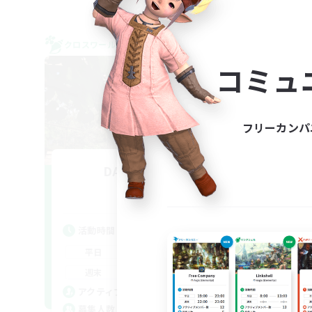
クロスワールドリンクシェル
クロス
NEW
コミュ
フリーカンパ
DAB of FRUIT
追加メンバー募集
Gaia
活動時間
活
22:00
1:00
平日
平
22:00
1:00
週末
週
10
アクティブメンバー数
ア
4
募集人数
募