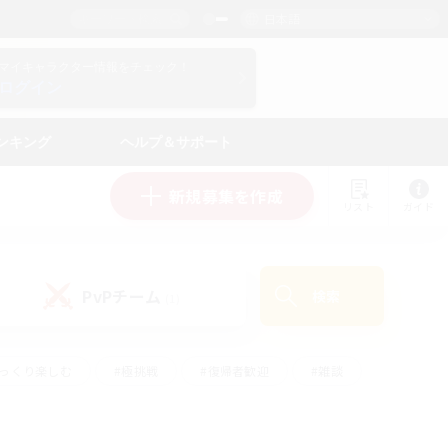
日本語
マイキャラクター情報をチェック！
ログイン
ンキング
ヘルプ＆サポート
新規募集を作成
リスト
ガイド
PvPチーム
検索
(1)
ゆっくり楽しむ
#極挑戦
#復帰者歓迎
#雑談
#ハウジング
#トレジャーハント
#レベリング
#プレイヤー主催イベント