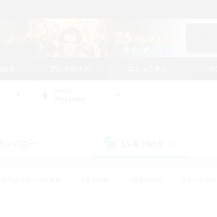
始める
プレイガイド
コミュニティ
ラ
WORLD
Alexander
カンパニー
LS & CWLS
(50)
(198)
#立ち上げメンバー募集
#零式挑戦
#社会人中心
#まったり
体験歓迎
#クラフター中心
#ロールプレイ
#ギャザラー中心
ージュプリズム）
#スクリーンショット撮影
#クリア目指して頑張る