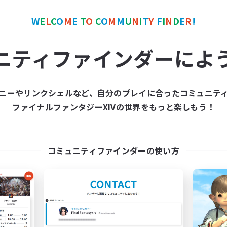
W
E
L
C
O
M
E
T
O
C
O
M
M
U
N
I
T
Y
F
I
N
D
E
R
!
ワールドリンクシェル
クロスワールドリンクシェル
ニティファインダーによ
ニーやリンクシェルなど、自分のプレイに合ったコミュニテ
ファイナルファンタジーXIVの世界をもっと楽しもう！
Ultramarine Blue
Gelato Lala
追加メンバー募集
追加メンバー募集
Gaia
Gaia
コミュニティファインダーの使い方
動時間
活動時間
20:00
24:00
9:00
日
平日
12:00
24:00
12:00
末
週末
48
クティブメンバー数
アクティブメンバー数
10
集人数
募集人数