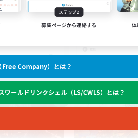
ステップ2
人の社交場
VC別ゲーありのララフ
ブあり)限定CWLS
者/若葉歓迎
す
募集ページから連絡する
体
立ち上げメンバー募集
人中心
初心者/若葉歓迎
でも楽しむ
なんでも楽しむ
たりゆっくり楽しむ
雑談
JA
ree Company）とは？
募集期間: 2026/09/06 まで
募集期間: 20
スワールドリンクシェル（LS/CWLS）とは？
ワールドリンクシェル
クロスワールドリンクシェル
NEW