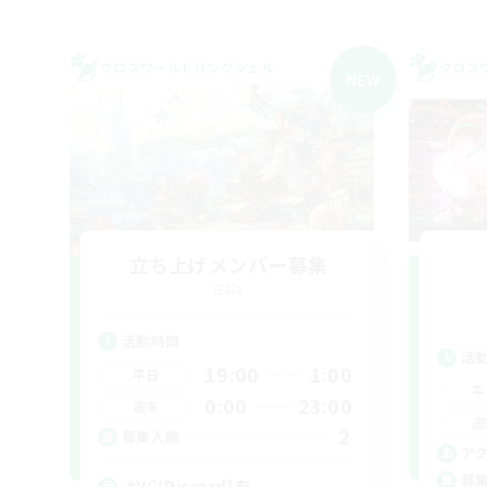
クロスワールドリンクシェル
クロス
NEW
立ち上げメンバー募集
Gaia
活動時間
活
19:00
1:00
平日
平
0:00
23:00
週末
週
2
募集人数
ア
募
#VC(Discord)有