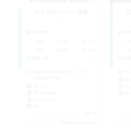
立ち上げメンバー募集
Gaia
活動時間
活
22:00
1:00
平日
平
20:00
1:00
週末
週
--
募集人数
募
Discordで雑談メイン！FC、
VC
CWLS枠不要♪
雑談
社会人中心
立ち
初心者/若葉歓迎
初心
なんでも楽しむ
雑談
JA
募集期間: 2026/09/06 まで