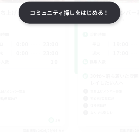
立ち上げメンバー募集
コミュニティ探しをはじめる！
立ち上げメンバー
Gaia
Gaia
動時間
活動時間
0:00
23:00
19:00
日
平日
0:00
23:00
17:00
末
週末
10
集人数
募集人数
30代～落ち着いた雰
レイしたい人へ
立ち上げメンバー募集
上げメンバー募集
初心者/若葉歓迎
者/若葉歓迎
復帰者歓迎
なんでも楽しむ
JA
募集期間: 2026/09/06 まで
募集期間: 20