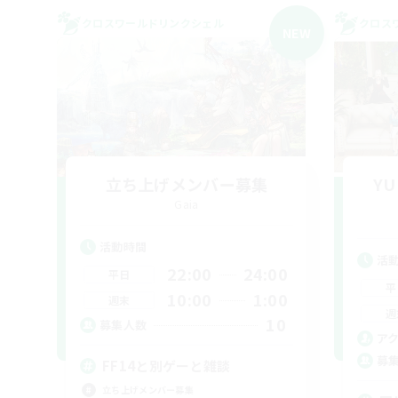
クロスワールドリンクシェル
クロス
NEW
立ち上げメンバー募集
YU
Gaia
活動時間
活
22:00
24:00
平日
平
10:00
1:00
週末
週
10
募集人数
ア
募
FF14と別ゲーと雑談
立ち上げメンバー募集