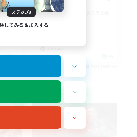
ステップ3
ェル(サ
VCなしメスッテ＆メスラの溜
まり場!!
験してみる＆加入する
復帰者歓迎
なんでも楽しむ
立ち上げメンバー募集
社会人中心
JA
JA
26/09/06 まで
募集期間: 2026/09/06 まで
クロスワールドリンクシェル
NEW