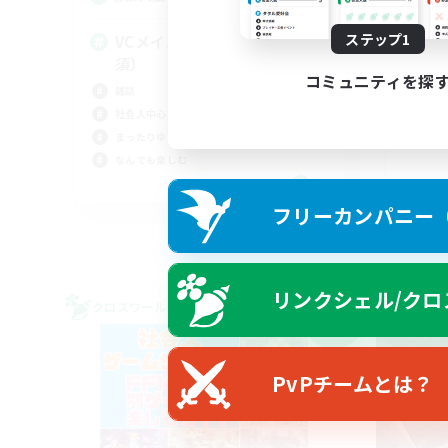
ステップ1
VCメイン（ディスコード必
大
須）
初心
コミュニティを探
雑談
社会
社会人中心
なん
まったりゆっくり楽しむ
まっ
なんでも楽しむ
JA
フリーカンパニー（F
募集期間: 2026/09/06 まで
リンクシェル/クロ
クロスワールドリンクシェル
クロス
NEW
PvPチームとは？