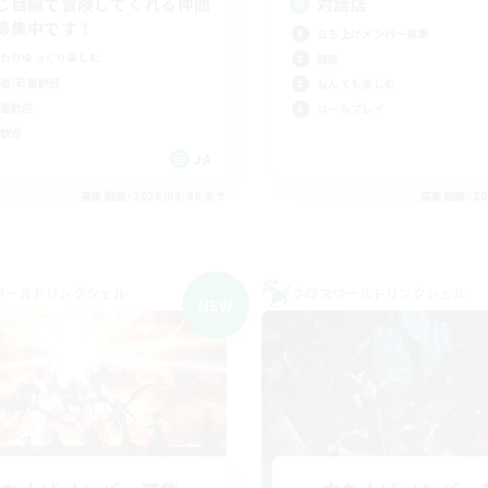
じ目線で冒険してくれる仲間
対話店
募集中です！
立ち上げメンバー募集
たりゆっくり楽しむ
雑談
者/若葉歓迎
なんでも楽しむ
者歓迎
ロールプレイ
歓迎
JA
募集期間: 2026/09/06 まで
募集期間: 20
ワールドリンクシェル
クロスワールドリンクシェル
NEW