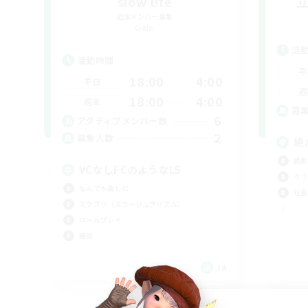
slow l!fe
追加メンバー募集
Gaia
活
活動時間
平
18:00
4:00
平日
週
18:00
4:00
週末
募
6
アクティブメンバー数
2
募集人数
絶
絶挑
VCなしFCのようなLS
クリ
なんでも楽しむ
社会
ミラプリ（ミラージュプリズム）
ロールプレイ
雑談
JA
募集期間: 2026/09/06 まで