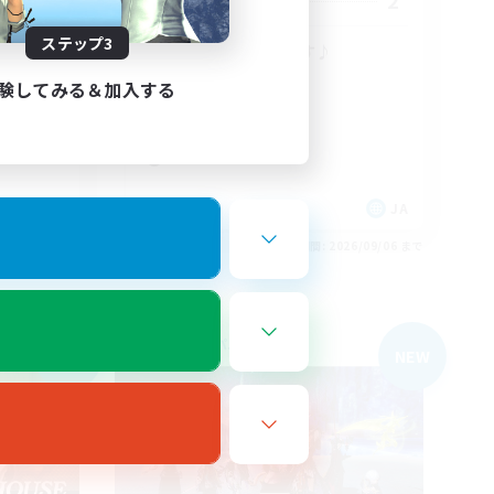
3
2
募集人数
ステップ3
楽しみま
VCメインのFCです♪
初心者/若葉歓迎
験してみる＆加入する
極挑戦
零式挑戦
体験歓迎
JA
JA
26/09/06 まで
募集期間: 2026/09/06 まで
フリーカンパニー
NEW
NEW