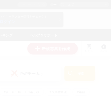
日本語
マイキャラクター情報をチェック！
ログイン
ンキング
ヘルプ＆サポート
新規募集を作成
リスト
ガイド
PvPチーム
検索
(1)
#まったりゆっくり楽しむ
#復帰者歓迎
#雑談
心
#演奏
#トレジャーハント
#ハウジング
）
#プレイヤー主催イベント