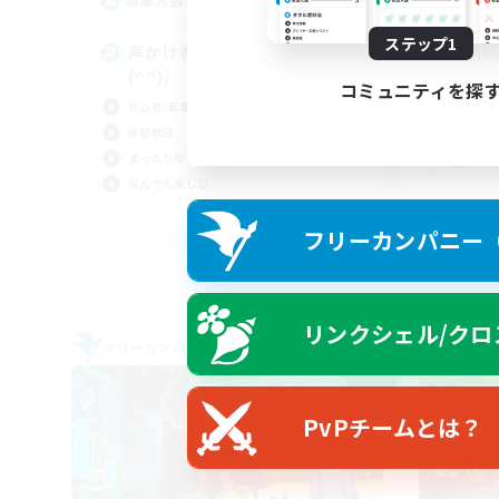
1
募集人数
募
ステップ1
声かければ誰かが飛びつきます
友
(^^)/
体験
コミュニティを探
初心者/若葉歓迎
社会
体験歓迎
トレ
まったりゆっくり楽しむ
モブ
なんでも楽しむ
JA
フリーカンパニー（F
募集期間: 2026/09/06 まで
リンクシェル/クロ
フリーカンパニー
フリー
NEW
PvPチームとは？