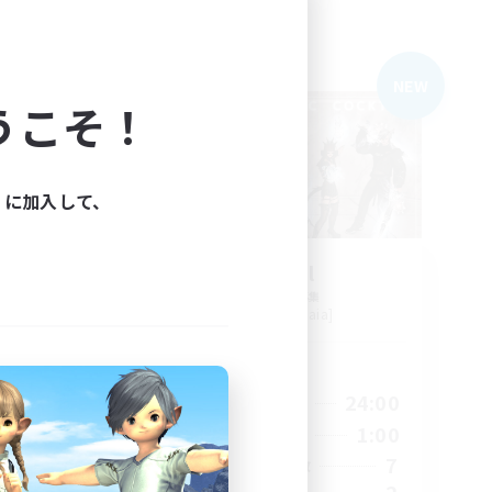
フリーカンパニー
NEW
NEW
うこそ！
ィに加入して、
cocktail
追加メンバー募集
Bahamut [Gaia]
活動時間
1:00
20:00
24:00
平日
1:00
10:00
1:00
週末
15
7
アクティブメンバー数