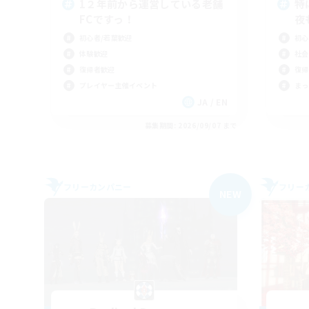
1２年前から運営している老舗
特
FCですっ！
夜
初心者/若葉歓迎
初心
体験歓迎
社会
復帰者歓迎
復帰
プレイヤー主催イベント
まっ
JA / EN
募集期間: 2026/09/07 まで
フリーカンパニー
フリー
NEW