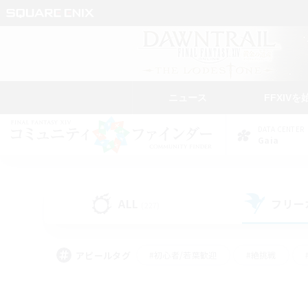
ニュース
FFXIVを
DATA CENTER
Gaia
ALL
フリー
(227)
アピールタグ
#初心者/若葉歓迎
#絶挑戦
#なんでも楽しむ
#学生中心
#モブハント
#レベリング
#クリア目指し