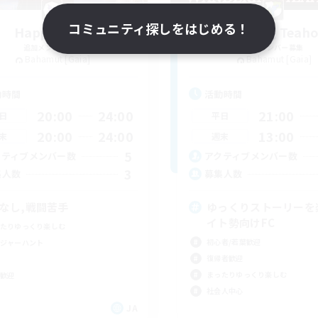
コミュニティ探しをはじめる！
Happy Time
Wandering Teah
追加メンバー募集
追加メンバー募集
Bahamut [Gaia]
Bahamut [Gaia]
動時間
活動時間
20:00
24:00
21:00
日
平日
20:00
24:00
13:00
末
週末
5
クティブメンバー数
アクティブメンバー数
3
集人数
募集人数
Cなし,戦闘苦手
ゆっくりストーリーを
イト勢向けFC
たりゆっくり楽しむ
初心者/若葉歓迎
ジャーハント
復帰者歓迎
まったりゆっくり楽しむ
歓迎
社会人中心
JA