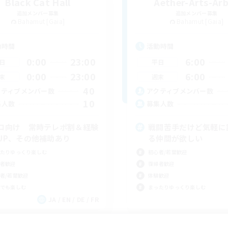
Black Cat Hall
Aether-Arts-Ar
追加メンバー募集
追加メンバー募集
Bahamut [Gaia]
Bahamut [Gaia]
動時間
活動時間
0:00
23:00
6:00
日
平日
0:00
23:00
6:00
末
週末
40
クティブメンバー数
アクティブメンバー数
10
集人数
募集人数
ロ向け 常時テレポ割＆経験
戦闘苦手だけど気軽に
UP、その他補助あり
る仲間が欲しい
たりゆっくり楽しむ
初心者/若葉歓迎
者歓迎
復帰者歓迎
者/若葉歓迎
体験歓迎
でも楽しむ
まったりゆっくり楽しむ
JA / EN / DE / FR
募集期間: 2026/09/07 まで
募集期間: 20