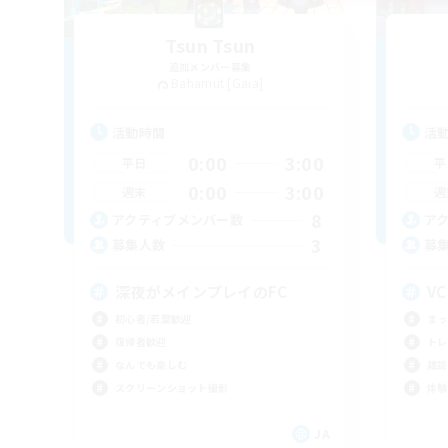
Tsun Tsun
追加メンバー募集
Bahamut [Gaia]
活動時間
活
0:00
3:00
平日
平
0:00
3:00
週末
週
8
アクティブメンバー数
ア
3
募集人数
募
深夜がメインプレイのFC
V
初心者/若葉歓迎
まっ
復帰者歓迎
トレ
なんでも楽しむ
雑談
スクリーンショット撮影
体験
JA