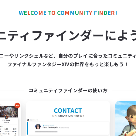
W
E
L
C
O
M
E
T
O
C
O
M
M
U
N
I
T
Y
F
I
N
D
E
R
!
カンパニー
フリーカンパニー
NEW
ニティファインダーによ
ニーやリンクシェルなど、自分のプレイに合ったコミュニテ
ファイナルファンタジーXIVの世界をもっと楽しもう！
fantasia harmony
La Lavande
追加メンバー募集
追加メンバー募集
Bahamut [Gaia]
Bahamut [Gaia]
コミュニティファインダーの使い方
動時間
活動時間
21:00
1:00
18:00
日
平日
21:00
1:00
12:00
末
週末
14
クティブメンバー数
アクティブメンバー数