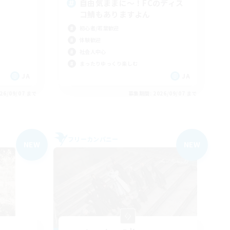
自由気ままに～！FCのディス
コ鯖もありますよん
初心者/若葉歓迎
体験歓迎
社会人中心
まったりゆっくり楽しむ
JA
JA
26/09/07 まで
募集期間: 2026/09/07 まで
フリーカンパニー
NEW
NEW