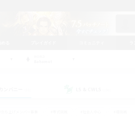
始める
プレイガイド
コミュニティ
ラ
WORLD
Bahamut
カンパニー
LS & CWLS
(30)
(196)
#立ち上げメンバー募集
#零式挑戦
#社会人中心
#極挑戦
#体験歓迎
#ロールプレイ
#ギャザラー中心
#クラフター中
て頑張る
#スクリーンショット撮影
#ミラプリ（ミラージュプリズム