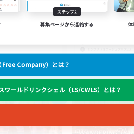
1
集人数
募集人数
ステップ2
達ができるFC！(VCなし)
FF14の日常を一緒に
せんか！
歓迎
す
募集ページから連絡する
体
初心者/若葉歓迎
人中心
復帰者歓迎
ジャーハント
まったりゆっくり楽しむ
ハント
ミラプリ（ミラージュプリズム）
JA
ree Company）とは？
募集期間: 2026/09/06 まで
募集期間: 20
スワールドリンクシェル（LS/CWLS）とは？
カンパニー
フリーカンパニー
NEW