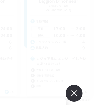
bor
Le;gion D'honneur
追加メンバー募集
Bahamut [Gaia]
活動時間
24:00
17:00
3:00
平日
24:00
10:00
4:00
週末
6
4
アクティブメンバー数
6
9
募集人数
誘い合え
カジュアルにエンジョイしたい
人あつまれい！
立ち上げメンバー募集
初心者/若葉歓迎
まったりゆっくり楽しむ
雑談
JA
JA
26/09/07 まで
募集期間: 2026/09/06 まで