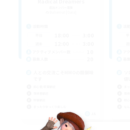
Radical Dreamers
追加メンバー募集
Bahamut [Gaia]
活動時間
活
18:00
3:00
平日
平
12:00
3:00
週末
週
10
アクティブメンバー数
ア
20
募集人数
募
人との交流こそMMOの醍醐味
ソ
です
値
初心者/若葉歓迎
まっ
復帰者歓迎
復帰
体験歓迎
初心
まったりゆっくり楽しむ
なん
JA
募集期間: 2026/09/07 まで