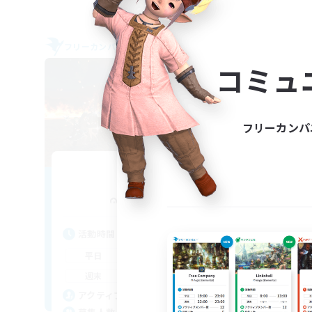
フリーカンパニー
フリー
NEW
コミュ
フリーカンパ
Connect
追加メンバー募集
Bahamut [Gaia]
活動時間
活
20:00
24:00
平日
平
9:00
24:00
週末
週
11
アクティブメンバー数
ア