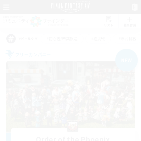
リスト
募集作成
#初心者/若葉歓迎
#絶挑戦
#零式挑戦
アピールタグ
フリーカンパニー
NEW
Order of the Phoenix