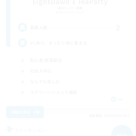
EightDawn's TeaParty
追加メンバー募集
Bahamut [Gaia]
2
募集人数
VCあり、まったり夜に集まる
初心者/若葉歓迎
社会人中心
なんでも楽しむ
スクリーンショット撮影
JA
詳細を見る
募集期間: 2026/09/04 まで
フリーカンパニー
NEW