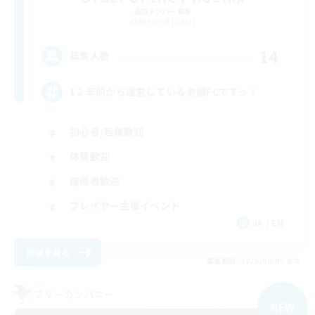
追加メンバー募集
Bahamut [Gaia]
14
募集人数
1２年前から運営している老舗FCですっ！
初心者/若葉歓迎
体験歓迎
復帰者歓迎
プレイヤー主催イベント
JA / EN
詳細を見る
募集期間: 2026/09/05 まで
フリーカンパニー
NEW