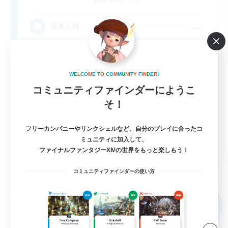
Bahamut [Gaia]
--
募集人数
W
E
L
C
O
M
E
T
O
C
O
M
M
U
N
I
T
Y
F
I
N
D
E
R
!
初心者/若葉歓迎
コミュニティファインダーにようこ
復帰者歓迎
そ！
体験歓迎
フリーカンパニーやリンクシェルなど、自分のプレイに合ったコ
まったりゆっくり楽しむ
ミュニティに加入して、
JA
ファイナルファンタジーXIVの世界をもっと楽しもう！
詳細を見る
募集期間: 2026/09/04 まで
コミュニティファインダーの使い方
フリーカンパニー
NEW