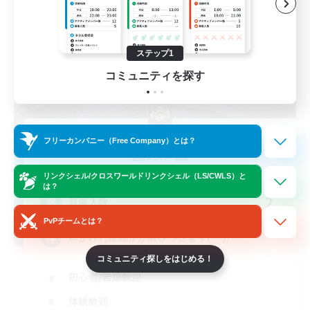
ステップ1
コミュニティを探す
Connect
フリーカンパニー（Free Company）とは？
追加メンバー募集
Bahamut [Gaia]
リンクシェル/クロスワールドリンクシェル（LS/CWLS）と
は？
2
募集人数
PvPチームとは？
声かければ誰かが飛びつきます(^^)/
コミュニティ探しをはじめる！
初心者/若葉歓迎
体験歓迎