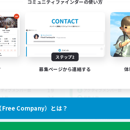
コミュニティファインダーの使い方
Cat'sLounge
Akeboshi
追加メンバー募集
追加メンバー募集
Gaia
Gaia
ステップ2
動時間
活動時間
す
募集ページから連絡する
体
21:00
24:00
4:00
日
平日
17:00
24:00
5:00
末
週末
19
クティブメンバー数
アクティブメンバー数
24
集人数
募集人数
ree Company）とは？
エオルゼアを一緒に楽
す朝活仲間募集！！
者/若葉歓迎
レベリング