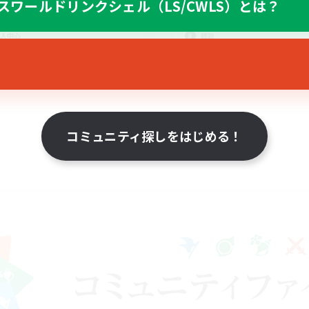
スワールドリンクシェル（LS/CWLS）とは？
なんでも楽しむ
リング
まったりゆっくり楽しむ
人中心
雑談
JA
募集期間: 2026/08/23 まで
募集期間: 20
コミュニティ探しをはじめる！