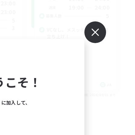
23:00
19:00
24:00
週末
23:00
5
募集人数
5
3
VCなし、メスッテ猫耳、新規
立ち上げ！
初心者/若葉歓迎
復帰者歓迎
レベリング
なんでも楽しむ
うこそ！
JA
JA
26/09/03 まで
募集期間: 2026/09/01 まで
ィに加入して、