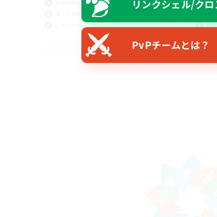
リンクシェル/クロ
社会人中心
雑談
まったりゆっくり楽しむ
レベ
レベリング
社会
JA
PvPチームとは？
募集期間: 2026/08/30 まで