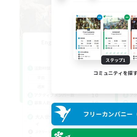
Engawa de Ocha
追加メンバー募集
Gaia
ステップ1
活動時間
活
コミュニティを探
19:00
24:00
平日
平
19:00
24:00
週末
週
10
アクティブメンバー数
ア
10
募集人数
募
フリーカンパニー（F
大人世代のまったりコミュニテ
ィ
スクリーンショット撮影
初心