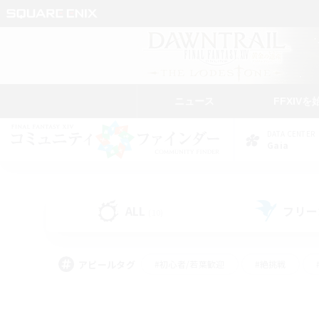
ニュース
FFXIVを
DATA CENTER
Gaia
ALL
フリー
(10)
アピールタグ
#初心者/若葉歓迎
#絶挑戦
#モブハント
#学生中心
#なんでも楽しむ
#スクリーンショット撮影
#ハウジ