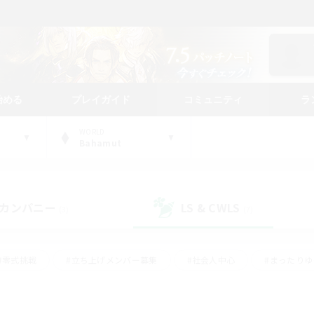
始める
プレイガイド
コミュニティ
ラ
WORLD
Bahamut
カンパニー
LS & CWLS
(3)
(7)
#零式挑戦
#立ち上げメンバー募集
#社会人中心
#まったり
#体験歓迎
#クラフター中心
#ギャザラー中心
#ロー
ング
#演奏
#ミラプリ（ミラージュプリズム）
#クリア目指