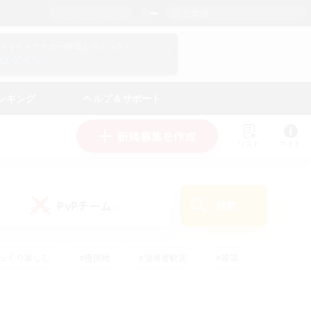
日本語
マイキャラクター情報をチェック！
ログイン
ンキング
ヘルプ＆サポート
新規募集を作成
リスト
ガイド
PvPチーム
検索
(0)
ゆっくり楽しむ
#極挑戦
#復帰者歓迎
#雑談
ルプレイ
#トレジャーハント
#レベリング
して頑張る
#プレイヤー主催イベント