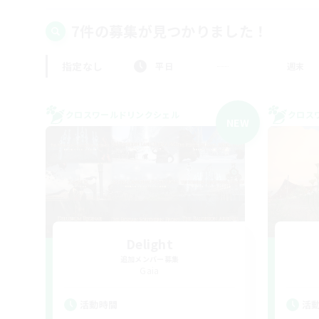
7件の募集が見つかりました！
指定なし
平日
週末
クロスワールドリンクシェル
クロス
NEW
Delight
追加メンバー募集
Gaia
活動時間
活