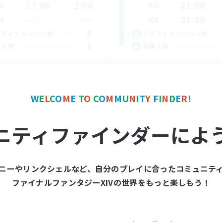
17:00
2:00
21:00
日
平日
--:--
--:--
21:00
末
週末
8
クティブメンバー数
アクティブメンバー数
1
集人数
募集人数
Cあり
VC無し
たりゆっくり楽しむ
初心者/若葉歓迎
者/若葉歓迎
復帰者歓迎
W
E
L
C
O
M
E
T
O
C
O
M
M
U
N
I
T
Y
F
I
N
D
E
R
!
レベリング
リング
なんでも楽しむ
ニティファインダーによ
JA
募集期間: 2026/09/04 まで
募集期間: 20
ニーやリンクシェルなど、自分のプレイに合ったコミュニテ
ファイナルファンタジーXIVの世界をもっと楽しもう！
ワールドリンクシェル
クロスワールドリンクシェル