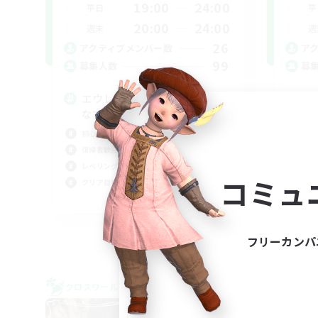
19:00
24:00
平日
平
20:00
24:00
週末
週
26
アクティブメンバー数
ア
99
募集人数
募
エウレカ・ボズヤ・アイルみん
V
なで遊びましょー！
まっ
初心者/若葉歓迎
初心
復帰者歓迎
雑談
レベリング
レベ
コミュ
クリア目指して頑張る
JA
募集期間: 2026/09/05 まで
フリーカンパ
クロスワールドリンクシェル
クロス