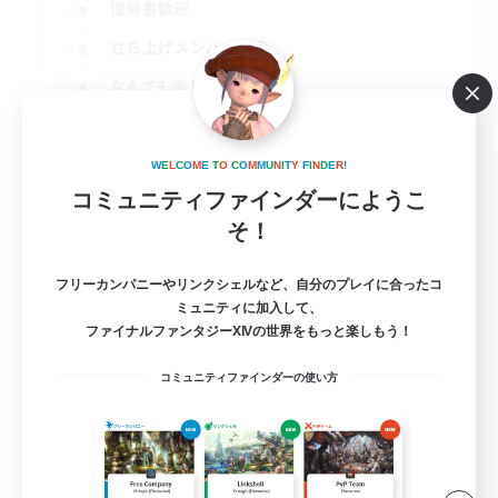
復帰者歓迎
立ち上げメンバー募集
なんでも楽しむ
JA
詳細を見る
W
E
L
C
O
M
E
T
O
C
O
M
M
U
N
I
T
Y
F
I
N
D
E
R
!
募集期間: 2026/09/02 まで
コミュニティファインダーにようこ
そ！
フリーカンパニーやリンクシェルなど、自分のプレイに合ったコ
ミュニティに加入して、
ファイナルファンタジーXIVの世界をもっと楽しもう！
コミュニティファインダーの使い方