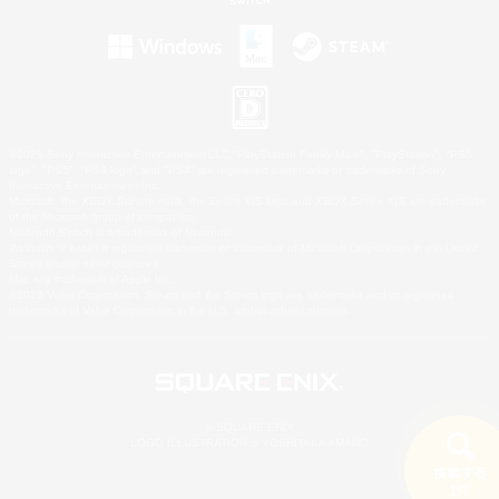
©2026 Sony Interactive Entertainment LLC."PlayStation Family Mark", "PlayStation", "PS5
logo", "PS5", "PS4 logo" and "PS4" are registered trademarks or trademarks of Sony
Interactive Entertainment Inc.
Microsoft, the XBOX Sphere mark, the Series X|S logo and XBOX Series X|S are trademarks
of the Microsoft group of companies.
Nintendo Switch is a trademark of Nintendo.
Windows is either a registered trademark or trademark of Microsoft Corporation in the United
States and/or other countries.
Mac is a trademark of Apple Inc.
©2026 Valve Corporation. Steam and the Steam logo are trademarks and/or registered
trademarks of Valve Corporation in the U.S. and/or other countries.
© SQUARE ENIX
LOGO ILLUSTRATION:© YOSHITAKA AMANO
検索する
1件