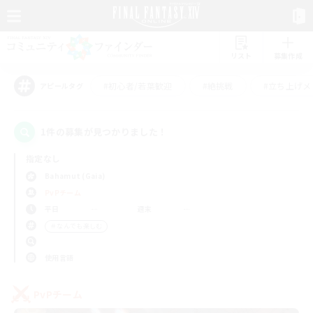
リスト
募集作成
#初心者/若葉歓迎
#絶挑戦
#立ち上げメ
アピールタグ
1件の募集が見つかりました！
指定なし
Bahamut (Gaia)
PvPチーム
平日
週末
＃なんでも楽しむ
使用言語
PvPチーム