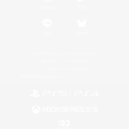
Instagram
Twitch
LINE
Bluesky
レーティング制度について
プライバシーポリシー
著作権について
サポートセンター
ライセンス
ルール＆ポリシー
利用者情報の外部送信について