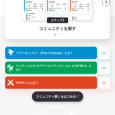
ステップ1
パソコン版へ
コミュニティを探す
関連商品
e-STOREで購入
フリーカンパニー（Free Company）とは？
ゲームダウンロード
リンクシェル/クロスワールドリンクシェル（LS/CWLS）と
は？
Official Information
PvPチームとは？
コミュニティ探しをはじめる！
/
X
News
YouTube