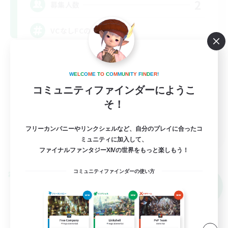
2
募集人数
VCなしFCのようなLS
なんでも楽しむ
W
E
L
C
O
M
E
T
O
C
O
M
M
U
N
I
T
Y
F
I
N
D
E
R
!
ミラプリ（ミラージュプリズム）
コミュニティファインダーにようこ
ロールプレイ
そ！
雑談
JA
フリーカンパニーやリンクシェルなど、自分のプレイに合ったコ
ミュニティに加入して、
詳細を見る
ファイナルファンタジーXIVの世界をもっと楽しもう！
募集期間: 2026/09/05 まで
コミュニティファインダーの使い方
クロスワールドリンクシェル
NEW