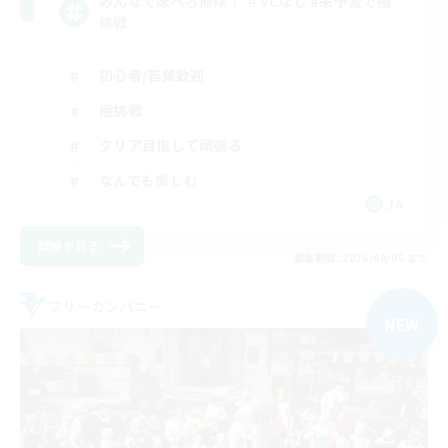
みんなで床ぺろ掃除！ ＃VCなし #未予習で極
挑戦
初心者/若葉歓迎
極挑戦
クリア目指して頑張る
なんでも楽しむ
JA
詳細を見る
募集期間: 2026/09/05 まで
フリーカンパニー
NEW