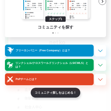
ステップ1
コミュニティを探す
netko
追加メンバー募集
Gaia
フリーカンパニー（Free Company）とは？
2
募集人数
リンクシェル/クロスワールドリンクシェル（LS/CWLS）と
は？
VCなし！メスッテ＆メスラの溜まり場
PvPチームとは？
立ち上げメンバー募集
コミュニティ探しをはじめる！
体験歓迎
社会人中心