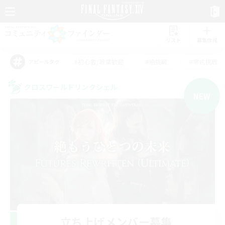
リスト
募集作成
#初心者/若葉歓迎
#絶挑戦
#零式挑戦
アピールタグ
クロスワールドリンクシェル
NEW
立ち上げメンバー募集