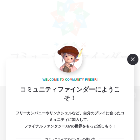
W
E
L
C
O
M
E
T
O
C
O
M
M
U
N
I
T
Y
F
I
N
D
E
R
!
コミュニティファインダーにようこ
そ！
パソコン版へ
フリーカンパニーやリンクシェルなど、自分のプレイに合ったコ
ミュニティに加入して、
ファイナルファンタジーXIVの世界をもっと楽しもう！
関連商品
e-STOREで購入
コミュニティファインダーの使い方