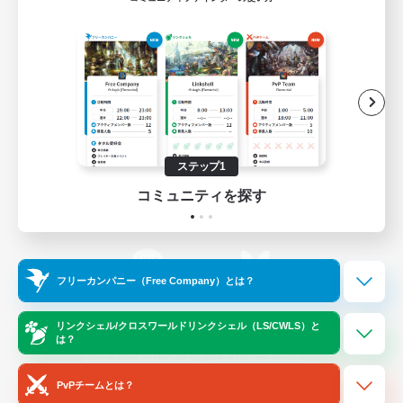
ゲームダウンロード
Official Information
/
X
News
YouTube
ステップ1
コミュニティを探す
Instagram
Twitch
フリーカンパニー（Free Company）とは？
LINE
Bluesky
リンクシェル/クロスワールドリンクシェル（LS/CWLS）と
は？
レーティング制度について
プライバシーポリシー
著作権について
サポートセンター
PvPチームとは？