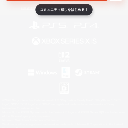
ライセンス
ルール＆ポリシー
利用者情報の外部送信について
コミュニティ探しをはじめる！
©2026 Sony Interactive Entertainment LLC."PlayStation Family Mark", "PlayStation", "PS5
logo", "PS5", "PS4 logo" and "PS4" are registered trademarks or trademarks of Sony
Interactive Entertainment Inc.
Microsoft, the XBOX Sphere mark, the Series X|S logo and XBOX Series X|S are trademarks
of the Microsoft group of companies.
Nintendo Switch is a trademark of Nintendo.
Windows is either a registered trademark or trademark of Microsoft Corporation in the United