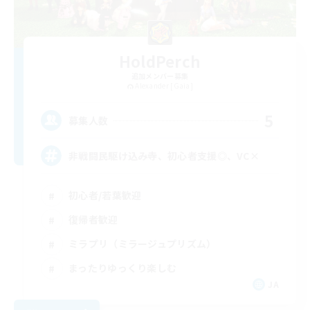
HoldPerch
追加メンバー募集
Alexander [Gaia]
5
募集人数
非戦闘民駆け込み寺、初心者支援◎、VC×
初心者/若葉歓迎
復帰者歓迎
ミラプリ（ミラージュプリズム）
まったりゆっくり楽しむ
JA