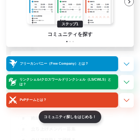
ステップ1
コミュニティを探す
立ち上げメンバー募集
フリーカンパニー（Free Company）とは？
Gaia
リンクシェル/クロスワールドリンクシェル（LS/CWLS）と
6
募集人数
は？
絶エデン
PvPチームとは？
絶挑戦
コミュニティ探しをはじめる！
立ち上げメンバー募集
クリア目指して頑張る