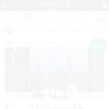
リスト
募集作成
#初心者/若葉歓迎
#絶挑戦
#零式挑戦
アピールタグ
クロスワールドリンクシェル
NEW
立ち上げメンバー募集