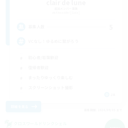
clair de lune
追加メンバー募集
Alexander [Gaia]
5
募集人数
VCなし！ゆるめに繋がろう
初心者/若葉歓迎
復帰者歓迎
まったりゆっくり楽しむ
スクリーンショット撮影
JA
詳細を見る
募集期間: 2026/09/05 まで
クロスワールドリンクシェル