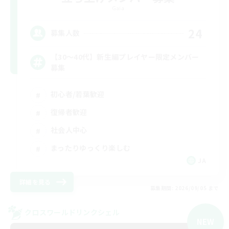
Gaia
24
募集人数
【30〜40代】新生編プレイヤー限定メンバー
募集
初心者/若葉歓迎
復帰者歓迎
社会人中心
まったりゆっくり楽しむ
JA
詳細を見る
募集期間: 2026/09/05 まで
クロスワールドリンクシェル
NEW