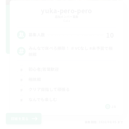
yuka-pero-pero
追加メンバー募集
Gaia
10
募集人数
みんなで床ぺろ掃除！ ＃VCなし #未予習で極
挑戦
初心者/若葉歓迎
極挑戦
クリア目指して頑張る
なんでも楽しむ
JA
詳細を見る
募集期間: 2026/09/05 まで