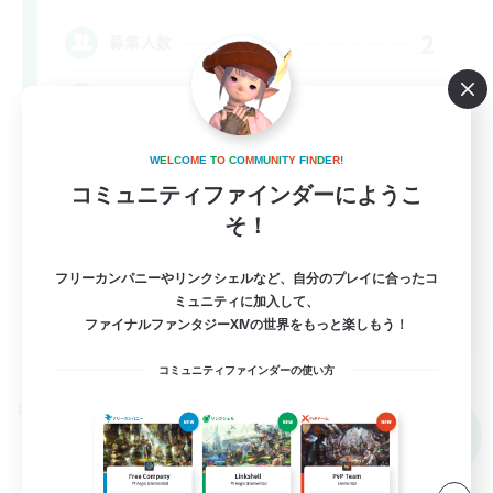
2
募集人数
お話し好きな方をお待ちしています(^｡^)
まったりゆっくり楽しむ
W
E
L
C
O
M
E
T
O
C
O
M
M
U
N
I
T
Y
F
I
N
D
E
R
!
コミュニティファインダーにようこ
雑談
そ！
体験歓迎
なんでも楽しむ
フリーカンパニーやリンクシェルなど、自分のプレイに合ったコ
JA
ミュニティに加入して、
ファイナルファンタジーXIVの世界をもっと楽しもう！
詳細を見る
募集期間: 2026/09/05 まで
コミュニティファインダーの使い方
クロスワールドリンクシェル
NEW