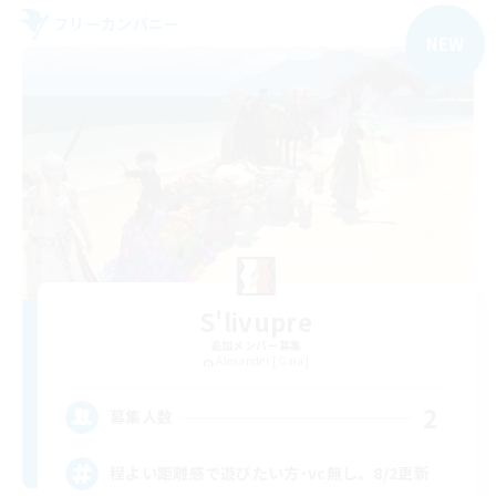
フリーカンパニー
NEW
S'livupre
追加メンバー募集
Alexander [Gaia]
2
募集人数
程よい距離感で遊びたい方･vc無し。8/2更新