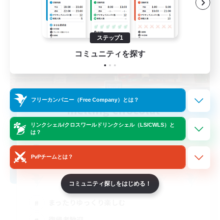
ステップ1
コミュニティを探す
フリーカンパニー（Free Company）とは？
melting chocolat
追加メンバー募集
リンクシェル/クロスワールドリンクシェル（LS/CWLS）と
Alexander [Gaia]
は？
3
募集人数
PvPチームとは？
コミュニティ探しをはじめる！
まったりゆっくり楽しむ
復帰者歓迎