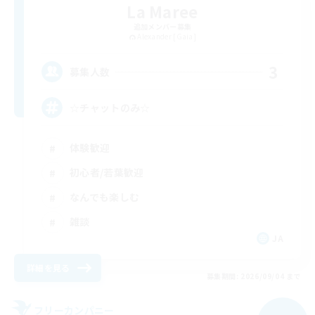
La Maree
追加メンバー募集
Alexander [Gaia]
3
募集人数
☆チャットのみ☆
体験歓迎
初心者/若葉歓迎
なんでも楽しむ
雑談
JA
詳細を見る
募集期間: 2026/09/04 まで
フリーカンパニー