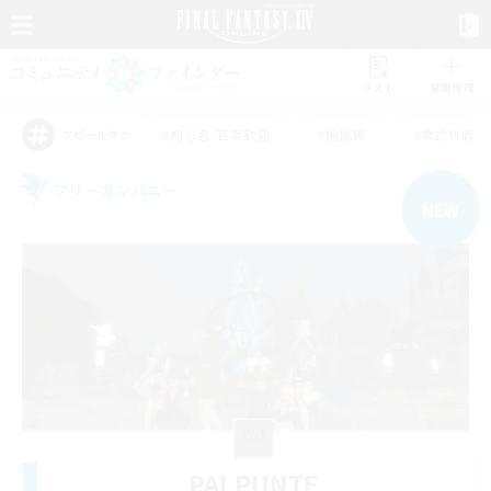
リスト
募集作成
#初心者/若葉歓迎
#絶挑戦
#零式挑戦
アピールタグ
フリーカンパニー
NEW
PALPUNTE