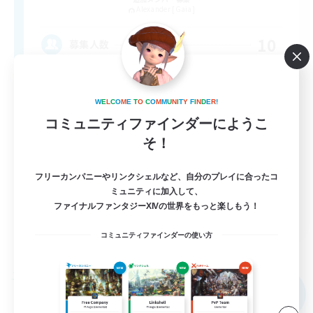
Alexander [Gaia]
10
募集人数
非戦闘民駆け込み寺、初心者支援◎、VC×
W
E
L
C
O
M
E
T
O
C
O
M
M
U
N
I
T
Y
F
I
N
D
E
R
!
初心者/若葉歓迎
コミュニティファインダーにようこ
そ！
復帰者歓迎
ミラプリ（ミラージュプリズム）
フリーカンパニーやリンクシェルなど、自分のプレイに合ったコ
まったりゆっくり楽しむ
ミュニティに加入して、
ファイナルファンタジーXIVの世界をもっと楽しもう！
JA
コミュニティファインダーの使い方
詳細を見る
募集期間: 2026/09/04 まで
フリーカンパニー
NEW