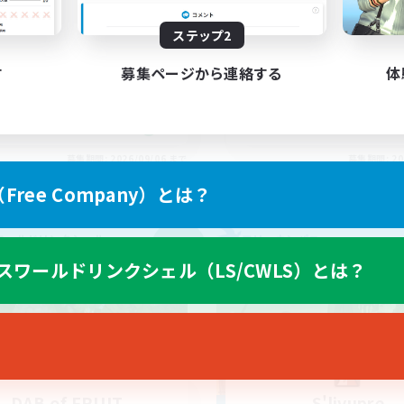
上げメンバー募集
金欠歓迎
ステップ2
社会人中心
たりゆっくり楽しむ
初心者/若葉歓迎
人中心
す
募集ページから連絡する
体
なんでも楽しむ
体験歓迎
JA
募集期間: 2026/09/06 まで
募集期間: 20
ree Company）とは？
ワールドリンクシェル
フリーカンパニー
NEW
スワールドリンクシェル（LS/CWLS）とは？
DAB of FRUIT
S'livupre