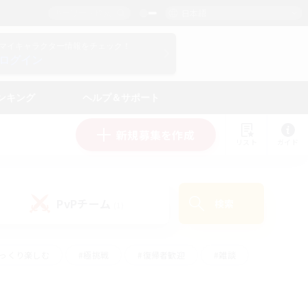
日本語
マイキャラクター情報をチェック！
ログイン
ンキング
ヘルプ＆サポート
新規募集を作成
リスト
ガイド
PvPチーム
検索
(1)
ゆっくり楽しむ
#極挑戦
#復帰者歓迎
#雑談
#ハウジング
#トレジャーハント
#レベリング
#プレイヤー主催イベント