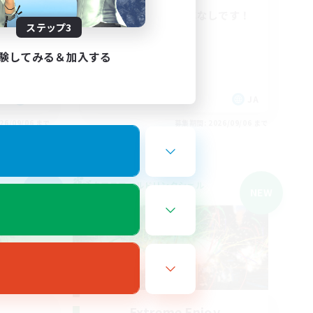
再建中の少人数VCなしです！
ステップ3
初心者/若葉歓迎
復帰者歓迎
験してみる＆加入する
体験歓迎
まったりゆっくり楽しむ
JA
JA
26/09/06 まで
募集期間: 2026/09/06 まで
クロスワールドリンクシェル
NEW
NEW
Extreme Enjoy