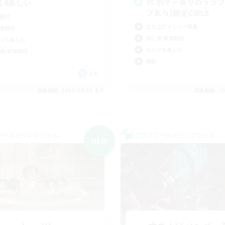
VC別ゲーありのララフ
F14楽しい
ブあり)限定CWLS
歓迎
立ち上げメンバー募集
者歓迎
初心者/若葉歓迎
でも楽しむ
なんでも楽しむ
者/若葉歓迎
雑談
JA
募集期間: 2026/09/06 まで
募集期間: 20
ワールドリンクシェル
クロスワールドリンクシェル
NEW