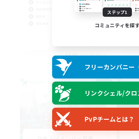
立ち上げメンバー募集
立ち
復帰者歓迎
雑談
ステップ1
絶挑戦
まっ
零式挑戦
社会
コミュニティを探
JA
募集期間: 2026/09/06 まで
フリーカンパニー（F
クロスワールドリンクシェル
クロス
NEW
リンクシェル/クロ
PvPチームとは？
立ち上げメンバー募集