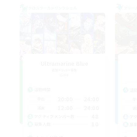
クロスワールドリンクシェル
フリー
Ultramarine Blue
追加メンバー募集
Gaia
活動時間
活
20:00
24:00
平日
平
12:00
24:00
週末
週
48
アクティブメンバー数
ア
10
募集人数
募