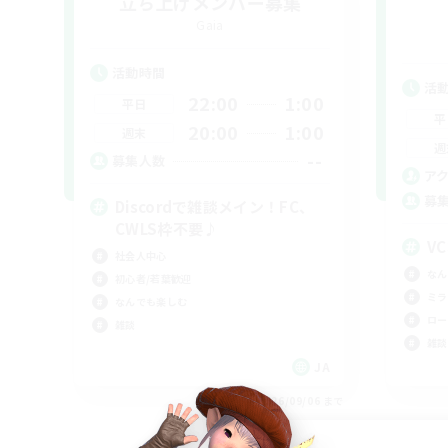
立ち上げメンバー募集
Gaia
活動時間
活
22:00
1:00
平日
平
20:00
1:00
週末
週
--
募集人数
ア
募
Discordで雑談メイン！FC、
CWLS枠不要♪
V
社会人中心
なん
初心者/若葉歓迎
ミラ
なんでも楽しむ
ロー
雑談
雑談
JA
募集期間: 2026/09/06 まで