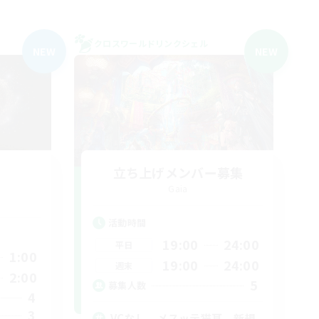
クロスワールドリンクシェル
NEW
NEW
立ち上げメンバー募集
Gaia
活動時間
19:00
24:00
平日
1:00
19:00
24:00
週末
2:00
5
募集人数
4
3
VCなし、メスッテ猫耳、新規