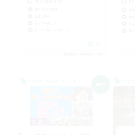
大人の社交場
F
初心者/若葉歓迎
体験
社会人中心
復帰
なんでも楽しむ
なん
まったりゆっくり楽しむ
初心
JA
募集期間: 2026/09/06 まで
クロスワールドリンクシェル
クロス
NEW