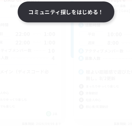
追加メンバー募集
追加メンバー募集
Gaia
Alexander [Gaia]
コミュニティ探しをはじめる！
動時間
活動時間
22:00
1:00
10:00
日
平日
22:00
1:00
8:00
末
週末
10
クティブメンバー数
アクティブメンバー数
4
集人数
募集人数
Cメイン（ディスコード必
程よい距離感で遊びたい
）
無し。8/2更新
まったりゆっくり楽しむ
人中心
体験歓迎
たりゆっくり楽しむ
社会人中心
でも楽しむ
初心者/若葉歓迎
JA
募集期間: 2026/09/06 まで
募集期間: 20