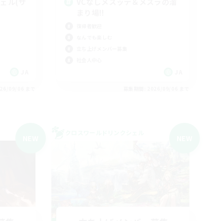
ェル(サ
VCなしメスッテ＆メスラの溜
まり場!!
復帰者歓迎
なんでも楽しむ
立ち上げメンバー募集
社会人中心
JA
JA
26/09/06 まで
募集期間: 2026/09/06 まで
クロスワールドリンクシェル
NEW
NEW