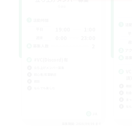
Gaia
活動時間
活
19:00
1:00
平日
平
0:00
23:00
週末
週
2
募集人数
ア
募
#VC(Discord)有
立ち上げメンバー募集
V
初心者/若葉歓迎
須
雑談
雑談
なんでも楽しむ
社会
まっ
なん
JA
募集期間: 2026/09/06 まで