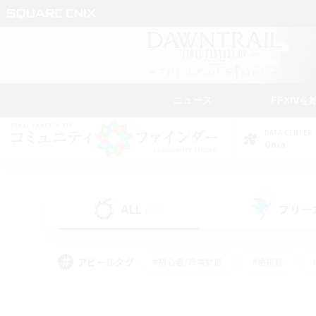
ニュース
FFXIVを
DATA CENTER
Gaia
ALL
フリー
(252)
アピールタグ
#初心者/若葉歓迎
#絶挑戦
#学生中心
#なんでも楽しむ
#モブハント
#
#演奏
#ミラプリ（ミラ