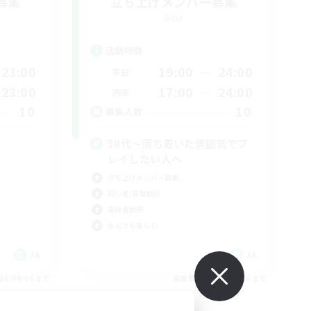
募集
立ち上げメンバー募集
Gaia
活動時間
23:00
19:00
24:00
平日
23:00
17:00
24:00
週末
10
10
募集人数
30代～落ち着いた雰囲気でプ
レイしたい人へ
立ち上げメンバー募集
初心者/若葉歓迎
復帰者歓迎
なんでも楽しむ
JA
JA
26/09/06 まで
募集期間: 2026/09/06 まで