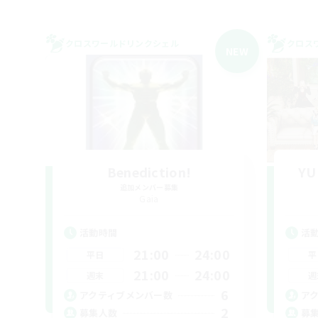
クロスワールドリンクシェル
クロス
NEW
Benediction!
YU
追加メンバー募集
Gaia
活動時間
活
21:00
24:00
平日
平
21:00
24:00
週末
週
6
アクティブメンバー数
ア
2
募集人数
募