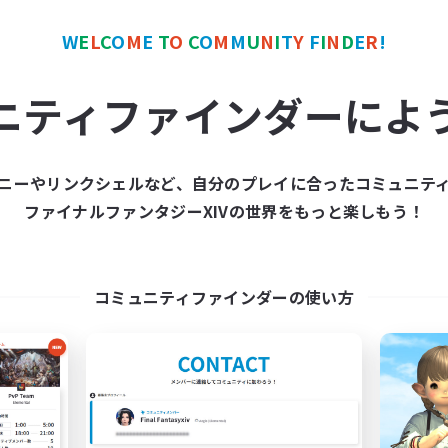
W
E
L
C
O
M
E
T
O
C
O
M
M
U
N
I
T
Y
F
I
N
D
E
R
!
ワールドリンクシェル
フリーカンパニー
NEW
ニティファインダーによ
ニーやリンクシェルなど、自分のプレイに合ったコミュニテ
ファイナルファンタジーXIVの世界をもっと楽しもう！
立ち上げメンバー募集
Nyanko Trace
Gaia
追加メンバー募集
Alexander [Gaia]
動時間
コミュニティファインダーの使い方
活動時間
22:00
24:00
日
16:00
平日
10:00
1:00
末
14:00
週末
10
集人数
アクティブメンバー数
募集人数
F14と別ゲーと雑談