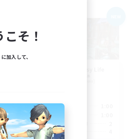
フリーカンパニー
NEW
NEW
うこそ！
ィに加入して、
r
Happy Fantasy Life
追加メンバー募集
Alexander [Gaia]
活動時間
1:00
20:00
1:00
平日
2:00
20:00
1:00
週末
6
2
アクティブメンバー数
30
4
募集人数