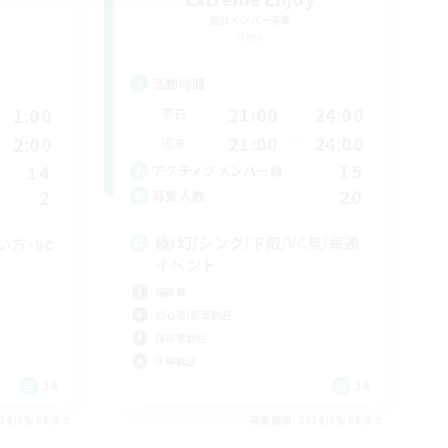
追加メンバー募集
Gaia
活動時間
21:00
24:00
1:00
平日
21:00
24:00
2:00
週末
15
14
アクティブメンバー数
20
2
募集人数
極/幻/シンク/下限/VC無/毎週
方･vc
イベント
極挑戦
初心者/若葉歓迎
復帰者歓迎
体験歓迎
JA
JA
26/09/06 まで
募集期間: 2026/09/06 まで