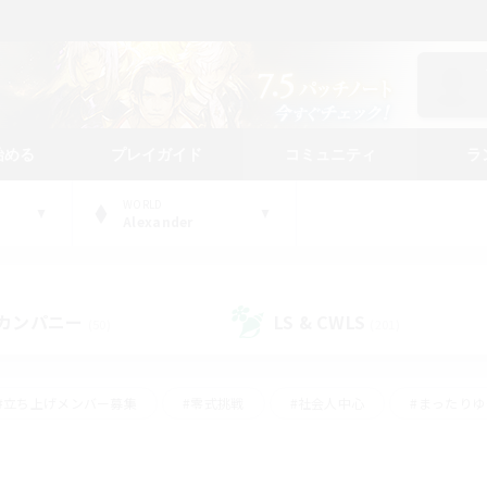
始める
プレイガイド
コミュニティ
ラ
WORLD
Alexander
カンパニー
LS & CWLS
(50)
(201)
#立ち上げメンバー募集
#零式挑戦
#社会人中心
#まったり
体験歓迎
#クラフター中心
#ロールプレイ
#ギャザラー中心
ージュプリズム）
#スクリーンショット撮影
#クリア目指して頑張る