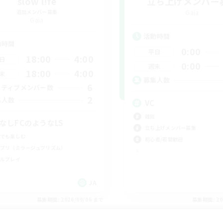
slow l!fe
立ち上げメンバー
追加メンバー募集
Gaia
Gaia
活動時間
動時間
0:00
平日
18:00
4:00
日
0:00
週末
18:00
4:00
末
募集人数
6
クティブメンバー数
2
集人数
VC
雑談
CなしFCのようなLS
立ち上げメンバー募集
でも楽しむ
初心者/若葉歓迎
プリ（ミラージュプリズム）
ルプレイ
JA
募集期間: 2026/09/06 まで
募集期間: 20