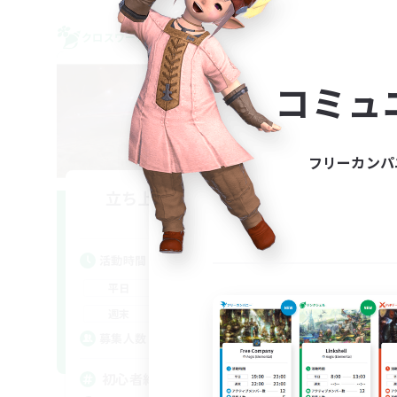
クロスワールドリンクシェル
クロス
コミュ
フリーカンパ
立ち上げメンバー募集
Gaia
活動時間
活
23:00
1:00
平日
平
23:00
1:00
週末
週
50
募集人数
募
初心者絶挑戦リンクシェル
F