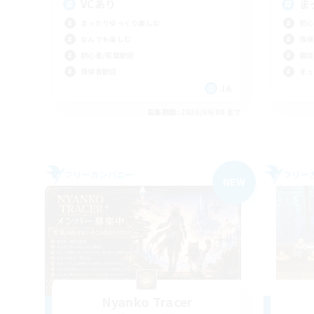
VCあり
ま
まったりゆっくり楽しむ
初心
なんでも楽しむ
復帰
初心者/若葉歓迎
雑談
復帰者歓迎
まっ
JA
募集期間: 2026/09/06 まで
フリーカンパニー
フリー
NEW
Nyanko Tracer