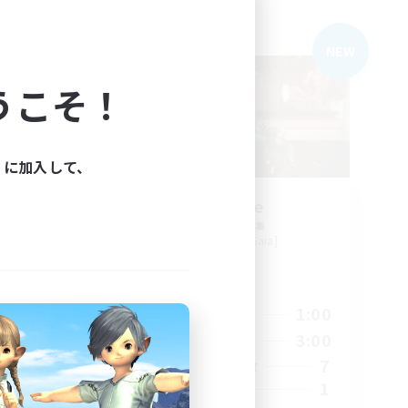
フリーカンパニー
NEW
NEW
うこそ！
ィに加入して、
Fermate
追加メンバー募集
Alexander [Gaia]
活動時間
24:00
22:00
1:00
平日
24:00
22:00
3:00
週末
25
7
アクティブメンバー数
5
1
募集人数