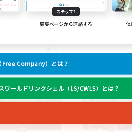
なたの憩いの場に
非戦闘民駆け込み寺、
ステップ2
援◎、VC×
人中心
初心者/若葉歓迎
者/若葉歓迎
す
募集ページから連絡する
体
復帰者歓迎
者歓迎
ミラプリ（ミラージュプリズム）
歓迎
まったりゆっくり楽しむ
JA
募集期間: 2026/09/05 まで
募集期間: 20
ree Company）とは？
カンパニー
フリーカンパニー
スワールドリンクシェル（LS/CWLS）とは？
NEW