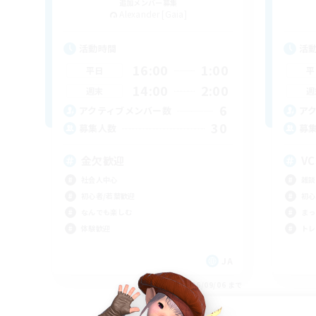
追加メンバー募集
Alexander [Gaia]
活動時間
活
16:00
1:00
平日
平
14:00
2:00
週末
週
6
アクティブメンバー数
ア
30
募集人数
募
金欠歓迎
V
社会人中心
雑談
初心者/若葉歓迎
初心
なんでも楽しむ
まっ
体験歓迎
トレ
JA
募集期間: 2026/09/06 まで