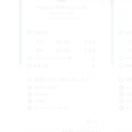
Happy Fantasy Life
追加メンバー募集
Alexander [Gaia]
活動時間
活
20:00
1:00
平日
平
20:00
1:00
週末
週
2
アクティブメンバー数
ア
4
募集人数
募
再建中の少人数VCなしです！
仲
初心者/若葉歓迎
まっ
復帰者歓迎
社会
体験歓迎
雑談
まったりゆっくり楽しむ
なん
JA
募集期間: 2026/09/05 まで