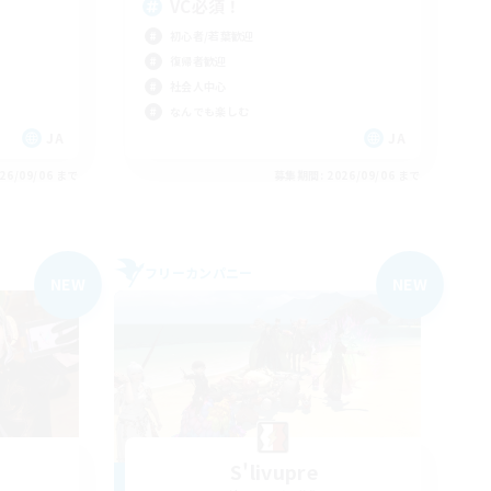
VC必須！
初心者/若葉歓迎
復帰者歓迎
社会人中心
なんでも楽しむ
JA
JA
26/09/06 まで
募集期間: 2026/09/06 まで
フリーカンパニー
NEW
NEW
S'livupre