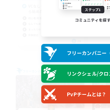
VCなし☆初心者さん！SW2か
あ
ステップ1
ら始めた方も大歓迎！
社会
初心者/若葉歓迎
初心
コミュニティを探
なんでも楽しむ
復帰
まったりゆっくり楽しむ
体験
体験歓迎
JA
募集期間: 2026/09/06 まで
フリーカンパニー（F
フリーカンパニー
フリー
リンクシェル/クロ
NEW
PvPチームとは？