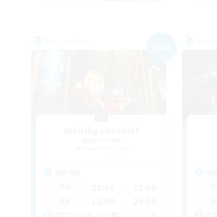
フリーカンパニー
フリー
NEW
melting chocolat
追加メンバー募集
Alexander [Gaia]
活動時間
活
20:00
23:00
平日
平
12:00
24:00
週末
週
5
アクティブメンバー数
ア