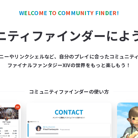
W
E
L
C
O
M
E
T
O
C
O
M
M
U
N
I
T
Y
F
I
N
D
E
R
!
カンパニー
フリーカンパニー
NEW
ニティファインダーによ
ニーやリンクシェルなど、自分のプレイに合ったコミュニテ
ファイナルファンタジーXIVの世界をもっと楽しもう！
Jade Stella
HoldPerch
追加メンバー募集
追加メンバー募集
Alexander [Gaia]
Alexander [Gaia]
コミュニティファインダーの使い方
動時間
活動時間
20:00
24:00
17:00
日
平日
12:00
24:00
8:00
末
週末
2
クティブメンバー数
アクティブメンバー数
6
集人数
募集人数