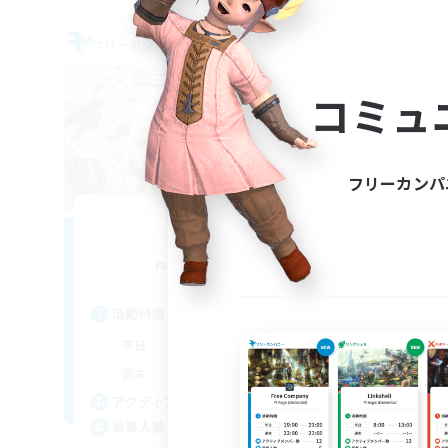
フリーカンパニー
フリー
NEW
コミュ
フリーカンパ
Wizz
追加メンバー募集
Alexander [Gaia]
活動時間
活
22:00
24:00
平日
平
10:00
24:00
週末
週
10
アクティブメンバー数
ア
5
募集人数
募