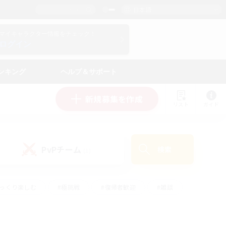
日本語
マイキャラクター情報をチェック！
ログイン
ンキング
ヘルプ＆サポート
新規募集を作成
リスト
ガイド
PvPチーム
検索
(1)
ゆっくり楽しむ
#極挑戦
#復帰者歓迎
#雑談
#ハウジング
#トレジャーハント
#レベリング
#プレイヤー主催イベント