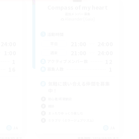
Compass of my heart
追加メンバー募集
Alexander [Gaia]
活動時間
24:00
21:00
24:00
平日
1:00
21:00
24:00
週末
1
12
アクティブメンバー数
16
1
募集人数
気軽に誘い合える仲間を募集
中！
初心者/若葉歓迎
雑談
まったりゆっくり楽しむ
ミラプリ（ミラージュプリズム）
JA
JA
26/09/05 まで
募集期間: 2026/09/05 まで