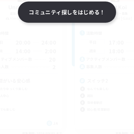
Undefined
DontKoi
コミュニティ探しをはじめる！
追加メンバー募集
追加メンバー募集
Alexander [Gaia]
Alexander [Gaia]
動時間
活動時間
20:00
24:00
17:00
日
平日
14:00
2:00
18:00
末
週末
20
クティブメンバー数
アクティブメンバー数
2
集人数
募集人数
間がいる安心感
スイッチ2
たりゆっくり楽しむ
なんでも楽しむ
人中心
雑談
復帰者歓迎
でも楽しむ
初心者/若葉歓迎
JA
募集期間: 2026/09/05 まで
募集期間: 20