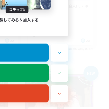
初心者支
VCあり・少人数社会人FC・ゆ
ステップ3
るーくながーく
社会人中心
験してみる＆加入する
雑談
まったりゆっくり楽しむ
なんでも楽しむ
JA
JA
26/09/05 まで
募集期間: 2026/09/05 まで
フリーカンパニー
NEW
NEW