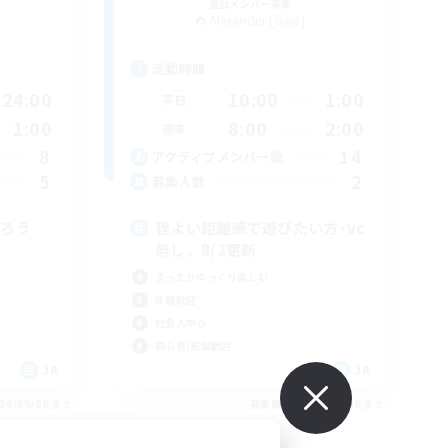
追加メンバー募集
Alexander [Gaia]
活動時間
24:00
10:00
1:00
平日
1:00
8:00
2:00
週末
8
14
アクティブメンバー数
5
2
募集人数
がろう
程よい距離感で遊びたい方･vc
無し。8/2更新
まったりゆっくり楽しむ
体験歓迎
社会人中心
初心者/若葉歓迎
JA
JA
26/09/06 まで
募集期間: 2026/09/06 まで