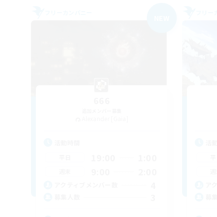
フリーカンパニー
フリー
NEW
666
追加メンバー募集
Alexander [Gaia]
活動時間
活
19:00
1:00
平日
平
9:00
2:00
週末
週
4
アクティブメンバー数
ア
3
募集人数
募