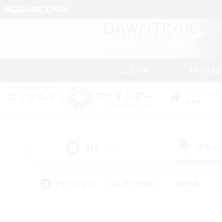
ニュース
FFXIVを
DATA CENTER
Gaia
ALL
フリー
(252)
アピールタグ
#初心者/若葉歓迎
#絶挑戦
#学生中心
#なんでも楽しむ
#モブハント
#
#演奏
#ミラプリ（ミラ