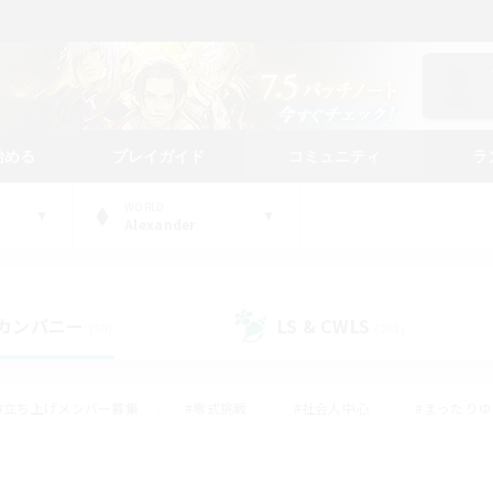
始める
プレイガイド
コミュニティ
ラ
WORLD
Alexander
カンパニー
LS & CWLS
(50)
(201)
#立ち上げメンバー募集
#零式挑戦
#社会人中心
#まったり
体験歓迎
#クラフター中心
#ロールプレイ
#ギャザラー中心
ージュプリズム）
#スクリーンショット撮影
#クリア目指して頑張る