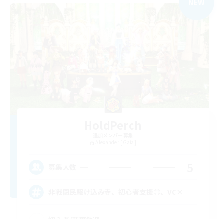
NEW
HoldPerch
追加メンバー募集
Alexander [Gaia]
5
募集人数
非戦闘民駆け込み寺、初心者支援◎、VC×