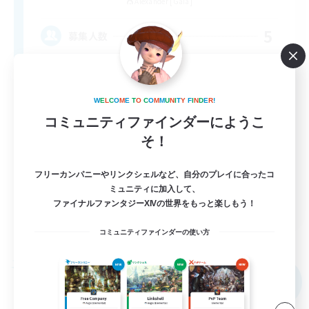
Alexander [Gaia]
5
募集人数
自分のペースで‪✿
W
E
L
C
O
M
E
T
O
C
O
M
M
U
N
I
T
Y
F
I
N
D
E
R
!
まったりゆっくり楽しむ
コミュニティファインダーにようこ
初心者/若葉歓迎
そ！
復帰者歓迎
フリーカンパニーやリンクシェルなど、自分のプレイに合ったコ
社会人中心
ミュニティに加入して、
JA
ファイナルファンタジーXIVの世界をもっと楽しもう！
詳細を見る
コミュニティファインダーの使い方
募集期間: 2026/09/08 まで
フリーカンパニー
NEW