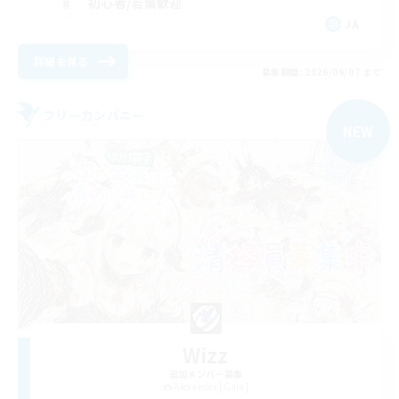
初心者/若葉歓迎
JA
詳細を見る
募集期間: 2026/09/07 まで
フリーカンパニー
NEW
Wizz
追加メンバー募集
Alexander [Gaia]