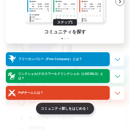
ステップ1
コミュニティを探す
S'livupre
フリーカンパニー（Free Company）とは？
追加メンバー募集
Alexander [Gaia]
リンクシェル/クロスワールドリンクシェル（LS/CWLS）と
は？
3
募集人数
PvPチームとは？
程よい距離感で遊びたい方･vc無し。8/2更新
コミュニティ探しをはじめる！
まったりゆっくり楽しむ
体験歓迎