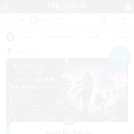
リスト
募集作成
#初心者/若葉歓迎
#絶挑戦
#立ち上げメ
アピールタグ
フリーカンパニー
NEW
Nyanko Tracer