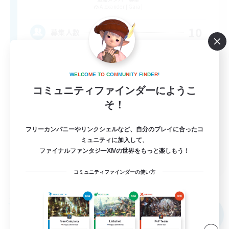
Alexander [Gaia]
10
募集人数
非戦闘民駆け込み寺、初心者支援◎、VC×
W
E
L
C
O
M
E
T
O
C
O
M
M
U
N
I
T
Y
F
I
N
D
E
R
!
初心者/若葉歓迎
コミュニティファインダーにようこ
そ！
復帰者歓迎
ミラプリ（ミラージュプリズム）
フリーカンパニーやリンクシェルなど、自分のプレイに合ったコ
まったりゆっくり楽しむ
ミュニティに加入して、
ファイナルファンタジーXIVの世界をもっと楽しもう！
JA
コミュニティファインダーの使い方
詳細を見る
募集期間: 2026/09/06 まで
フリーカンパニー
NEW