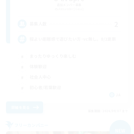
追加メンバー募集
Alexander [Gaia]
2
募集人数
程よい距離感で遊びたい方･vc無し。8/2更新
まったりゆっくり楽しむ
体験歓迎
社会人中心
初心者/若葉歓迎
JA
詳細を見る
募集期間: 2026/09/07 まで
フリーカンパニー
NEW