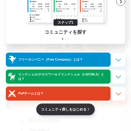
ステップ1
コミュニティを探す
フリーカンパニー（Free Company）とは？
Lumina matrix
追加メンバー募集
リンクシェル/クロスワールドリンクシェル（LS/CWLS）と
Alexander [Gaia]
は？
1
募集人数
PvPチームとは？
コミュニティ探しをはじめる！
初心者/若葉歓迎
復帰者歓迎