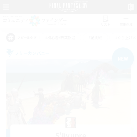
リスト
募集作成
#初心者/若葉歓迎
#絶挑戦
#立ち上げメ
アピールタグ
フリーカンパニー
NEW
S'livupre