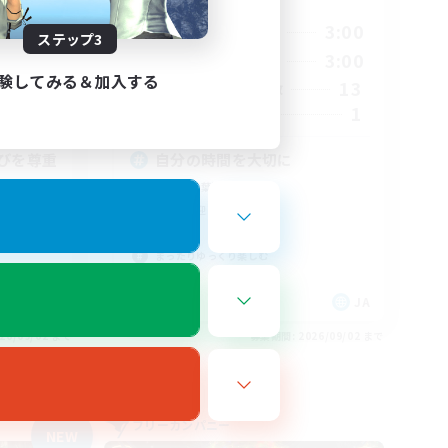
活動時間
1:00
19:00
3:00
平日
ステップ3
24:00
19:00
3:00
週末
験してみる＆加入する
3
13
アクティブメンバー数
2
1
募集人数
びを尊重
自分の時間を大切に
初心者/若葉歓迎
復帰者歓迎
体験歓迎
まったりゆっくり楽しむ
JA
JA
26/09/02 まで
募集期間: 2026/09/02 まで
フリーカンパニー
NEW