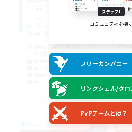
活動時間
活
22:00
24:00
平日
平
ステップ1
22:00
24:00
週末
週
コミュニティを探
10
アクティブメンバー数
ア
5
募集人数
募
体験加入あり！/のんびりプレ
立
イできるFC！
初心
フリーカンパニー（F
復帰者歓迎
体験
まったりゆっくり楽しむ
スク
体験歓迎
社会
雑談
リンクシェル/クロ
JA
募集期間: 2026/09/04 まで
PvPチームとは？
フリーカンパニー
フリー
NEW