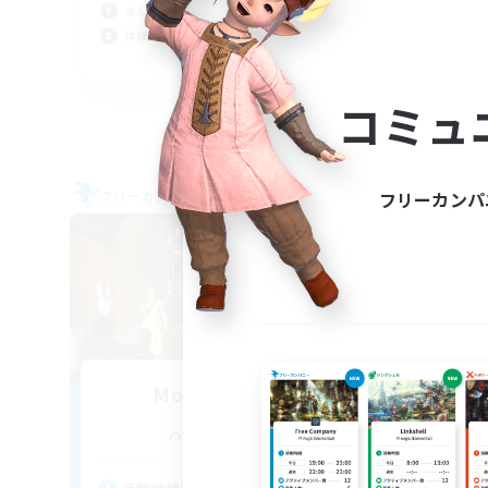
なんでも楽しむ
体験
体験歓迎
まっ
JA
募集期間: 2026/09/06 まで
コミュ
フリーカンパ
フリーカンパニー
フリー
NEW
Moonlight-Talk
追加メンバー募集
Alexander [Gaia]