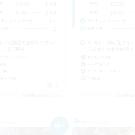
10:00
1:00
22:00
日
平日
8:00
2:00
10:00
末
週末
14
クティブメンバー数
アクティブメンバー数
2
集人数
募集人数
よい距離感で遊びたい方･vc
VCなし☆初心者さん！
し。8/2更新
ら始めた方も大歓迎！
たりゆっくり楽しむ
初心者/若葉歓迎
歓迎
なんでも楽しむ
人中心
まったりゆっくり楽しむ
者/若葉歓迎
体験歓迎
JA
募集期間: 2026/09/07 まで
募集期間: 20
カンパニー
フリーカンパニー
NEW