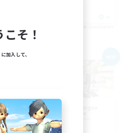
なんでも楽しむ
雑談
JA
JA
26/09/05 まで
募集期間: 2026/09/04 まで
うこそ！
ィに加入して、
フリーカンパニー
NEW
NEW
White Hydrangea
追加メンバー募集
Alexander [Gaia]