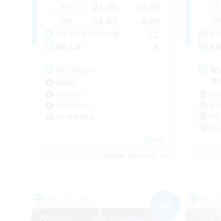
21:00
24:00
平日
平
21:00
2:00
週末
週
12
アクティブメンバー数
ア
5
募集人数
募
FF14楽しい
程
無
体験歓迎
まっ
復帰者歓迎
体験
なんでも楽しむ
社会
初心者/若葉歓迎
初心
JA
募集期間: 2026/09/07 まで
フリーカンパニー
フリー
NEW