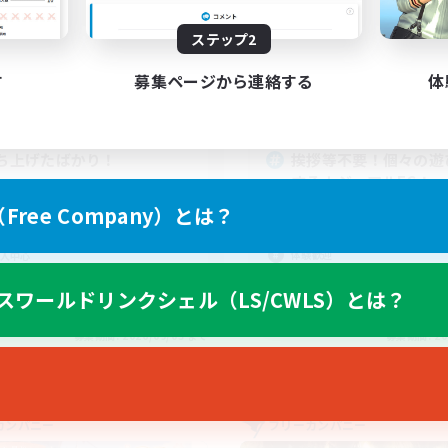
動時間
活動時間
21:00
24:00
18:00
日
平日
ステップ2
9:00
24:00
12:00
末
週末
す
募集ページから連絡する
体
6
クティブメンバー数
アクティブメンバー数
3
集人数
募集人数
ち上げたばかり！
挨拶等不要！個々の遊
するカジュアルFC！
者/若葉歓迎
ree Company）とは？
初心者/若葉歓迎
歓迎
復帰者歓迎
リーンショット撮影
体験歓迎
人中心
なんでも楽しむ
スワールドリンクシェル（LS/CWLS）とは？
JA
募集期間: 2026/09/03 まで
募集期間: 20
カンパニー
フリーカンパニー