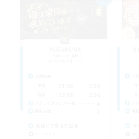
YOZAKURA
Ra
追加メンバー募集
Alexander [Gaia]
活動時間
活
21:00
1:00
平日
平
12:00
2:00
週末
週
4
アクティブメンバー数
ア
2
募集人数
募
気軽にできる対話店
ラ
ロールプレイ
初心