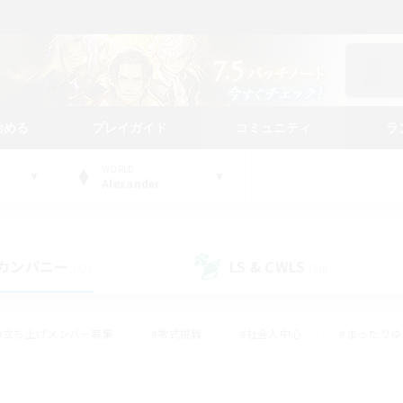
始める
プレイガイド
コミュニティ
ラ
WORLD
Alexander
カンパニー
LS & CWLS
(22)
(28)
#立ち上げメンバー募集
#零式挑戦
#社会人中心
#まったり
体験歓迎
#クラフター中心
#ロールプレイ
#ギャザラー中心
ージュプリズム）
#スクリーンショット撮影
#クリア目指して頑張る