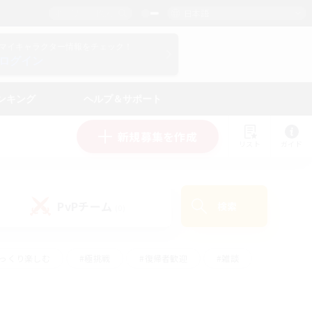
日本語
マイキャラクター情報をチェック！
ログイン
ンキング
ヘルプ＆サポート
新規募集を作成
リスト
ガイド
PvPチーム
検索
(0)
ゆっくり楽しむ
#極挑戦
#復帰者歓迎
#雑談
#ハウジング
#トレジャーハント
#レベリング
#プレイヤー主催イベント