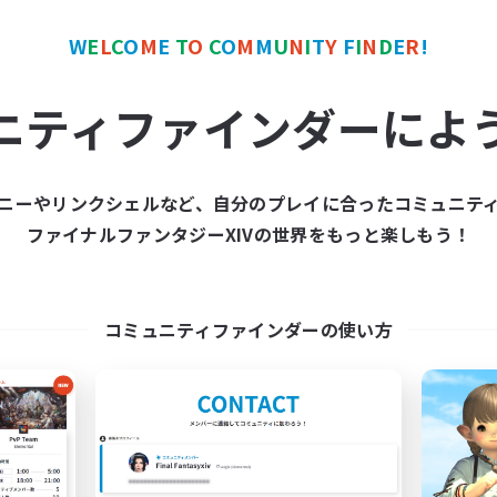
歓迎
復帰者歓迎
たりゆっくり楽しむ
体験歓迎
W
E
L
C
O
M
E
T
O
C
O
M
M
U
N
I
T
Y
F
I
N
D
E
R
!
JA
募集期間: 2026/09/06 まで
募集期間: 20
ニティファインダーによ
ニーやリンクシェルなど、自分のプレイに合ったコミュニテ
カンパニー
フリーカンパニー
NEW
ファイナルファンタジーXIVの世界をもっと楽しもう！
コミュニティファインダーの使い方
small talk
Circus
追加メンバー募集
追加メンバー募集
Alexander [Gaia]
Alexander [Gaia]