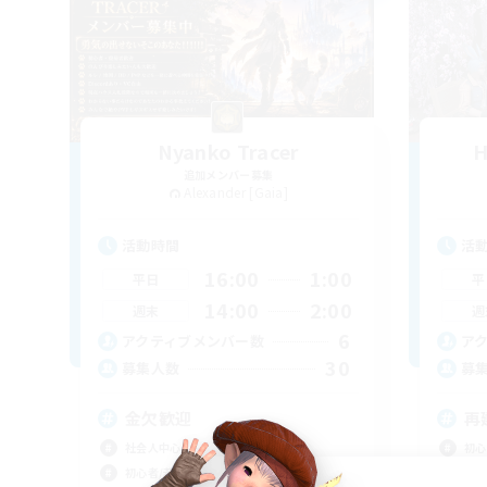
Nyanko Tracer
H
追加メンバー募集
Alexander [Gaia]
活動時間
活
16:00
1:00
平日
平
14:00
2:00
週末
週
6
アクティブメンバー数
ア
30
募集人数
募
金欠歓迎
再
社会人中心
初心
初心者/若葉歓迎
復帰