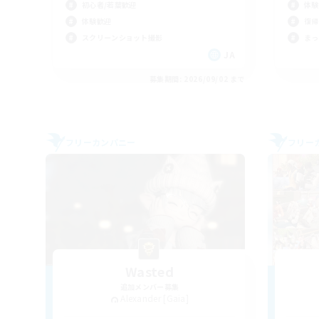
初心者/若葉歓迎
体験
体験歓迎
復帰
スクリーンショット撮影
まっ
JA
募集期間: 2026/09/02 まで
フリーカンパニー
フリー
Wasted
追加メンバー募集
Alexander [Gaia]