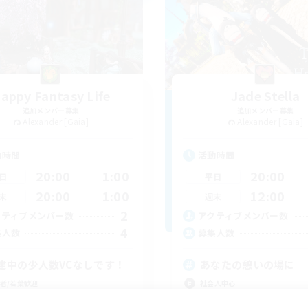
appy Fantasy Life
Jade Stella
追加メンバー募集
追加メンバー募集
Alexander [Gaia]
Alexander [Gaia]
動時間
活動時間
20:00
1:00
20:00
日
平日
20:00
1:00
12:00
末
週末
2
クティブメンバー数
アクティブメンバー数
4
集人数
募集人数
建中の少人数VCなしです！
あなたの憩いの場に
者/若葉歓迎
社会人中心
者歓迎
初心者/若葉歓迎