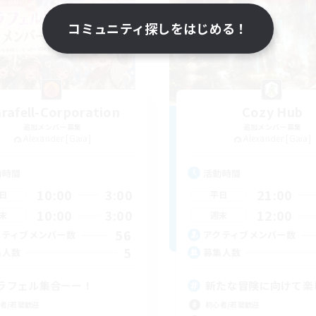
コミュニティ探しをはじめる！
rafell-Corporation
Cozy Hub
追加メンバー募集
追加メンバー募集
Alexander [Gaia]
Alexander [Gaia]
動時間
活動時間
10:00
3:00
21:00
日
平日
10:00
3:00
12:00
末
週末
56
クティブメンバー数
アクティブメンバー数
5
集人数
募集人数
ラフェル集合ーー！
新たな冒険に向けて楽
者/若葉歓迎
初心者/若葉歓迎