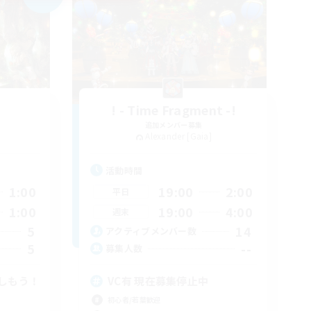
! - Time Fragment -!
追加メンバー募集
Alexander [Gaia]
活動時間
1:00
19:00
2:00
平日
1:00
19:00
4:00
週末
5
14
アクティブメンバー数
5
--
募集人数
しもう！
VC有 現在募集停止中
初心者/若葉歓迎