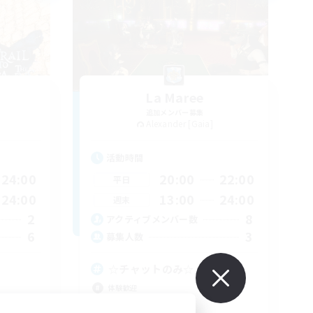
La Maree
追加メンバー募集
Alexander [Gaia]
活動時間
24:00
20:00
22:00
平日
24:00
13:00
24:00
週末
2
8
アクティブメンバー数
6
3
募集人数
☆チャットのみ☆
体験歓迎
初心者/若葉歓迎