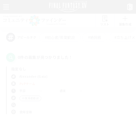
リスト
募集作成
#初心者/若葉歓迎
#絶挑戦
#立ち上げメ
アピールタグ
0件の募集が見つかりました！
指定なし
Alexander (Gaia)
PvPチーム
平日
週末
＃復帰者歓迎
使用言語