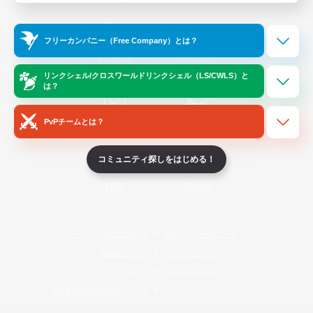
Official Information
フリーカンパニー（Free Company）とは？
/
X
News
YouTube
リンクシェル/クロスワールドリンクシェル（LS/CWLS）と
は？
PvPチームとは？
Instagram
Twitch
コミュニティ探しをはじめる！
LINE
Bluesky
レーティング制度について
プライバシーポリシー
著作権について
サポートセンター
ライセンス
ルール＆ポリシー
利用者情報の外部送信について