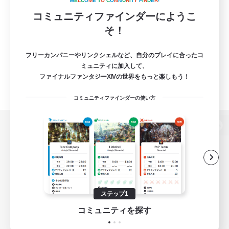
W
E
L
C
O
M
E
T
O
C
O
M
M
U
N
I
T
Y
F
I
N
D
E
R
!
コミュニティファインダーにようこ
そ！
フリーカンパニーやリンクシェルなど、自分のプレイに合ったコ
ミュニティに加入して、
ファイナルファンタジーXIVの世界をもっと楽しもう！
コミュニティファインダーの使い方
パソコン版へ
関連商品
e-STOREで購入
ステップ1
ゲームダウンロード
コミュニティを探す