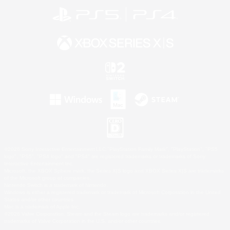
©2026 Sony Interactive Entertainment LLC."PlayStation Family Mark", "PlayStation", "PS5
logo", "PS5", "PS4 logo" and "PS4" are registered trademarks or trademarks of Sony
Interactive Entertainment Inc.
Microsoft, the XBOX Sphere mark, the Series X|S logo and XBOX Series X|S are trademarks
of the Microsoft group of companies.
Nintendo Switch is a trademark of Nintendo.
Windows is either a registered trademark or trademark of Microsoft Corporation in the United
States and/or other countries.
Mac is a trademark of Apple Inc.
©2026 Valve Corporation. Steam and the Steam logo are trademarks and/or registered
trademarks of Valve Corporation in the U.S. and/or other countries.