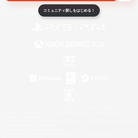
ライセンス
ルール＆ポリシー
利用者情報の外部送信について
コミュニティ探しをはじめる！
©2026 Sony Interactive Entertainment LLC."PlayStation Family Mark", "PlayStation", "PS5
logo", "PS5", "PS4 logo" and "PS4" are registered trademarks or trademarks of Sony
Interactive Entertainment Inc.
Microsoft, the XBOX Sphere mark, the Series X|S logo and XBOX Series X|S are trademarks
of the Microsoft group of companies.
Nintendo Switch is a trademark of Nintendo.
Windows is either a registered trademark or trademark of Microsoft Corporation in the United