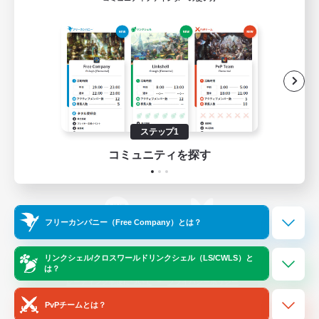
ゲームダウンロード
Official Information
/
X
News
YouTube
ステップ1
コミュニティを探す
Instagram
Twitch
フリーカンパニー（Free Company）とは？
LINE
Bluesky
リンクシェル/クロスワールドリンクシェル（LS/CWLS）と
は？
レーティング制度について
プライバシーポリシー
著作権について
サポートセンター
PvPチームとは？