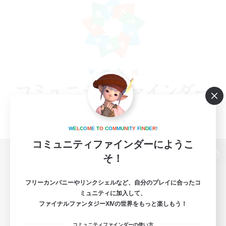
W
E
L
C
O
M
E
T
O
C
O
M
M
U
N
I
T
Y
F
I
N
D
E
R
!
コミュニティファインダーにようこ
そ！
パソコン版へ
フリーカンパニーやリンクシェルなど、自分のプレイに合ったコ
ミュニティに加入して、
ファイナルファンタジーXIVの世界をもっと楽しもう！
関連商品
e-STOREで購入
コミュニティファインダーの使い方